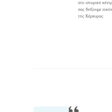
στο ιστορικό κέντ
σας δείξουμε εικό
Αξιοθέατα, Αγορά
της Κέρκυρας.
Παραλίες, Φύση
Διαμονή, Digital Nomads,
Τουριστικά Γραφεία
Θ
Αμάξια, Σκάφη, Ταχι,
Μ
Ε
Μεταφορές