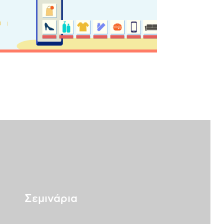
ε για την Κέρκυρα
δικό
ης Προορισμών
s
ινωνία
Σεμινάρια