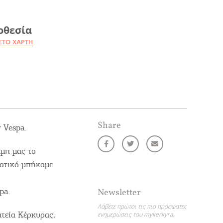
οθεσία
ΣΤΟ ΧΆΡΤΗ
Share
 Vespa.
μπ μας το
τατικό μπήκαμε
pa.
Newsletter
Λάβετε πρώτοι τις πιο πρόσφατες
τεία Κέρκυρας,
ενημερώσεις του mykerkyra.