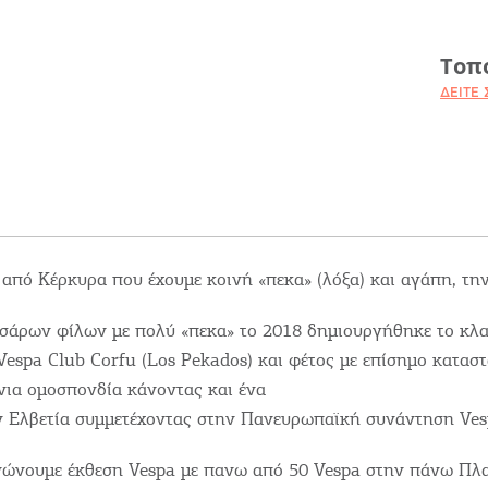
Τοπ
ΔΕΊΤΕ 
 από Κέρκυρα που έχουμε κοινή «πεκα» (λόξα) και αγάπη, την
σσάρων φίλων με πολύ «πεκα» το 2018 δημιουργήθηκε το κλα
Vespa Club Corfu (Los Pekados) και φέτος με επίσημο κατασ
νια ομοσπονδία κάνοντας και ένα
ην Ελβετία συμμετέχοντας στην Πανευρωπαϊκή συνάντηση Ves
νώνουμε έκθεση Vespa με πανω από 50 Vespa στην πάνω Πλα