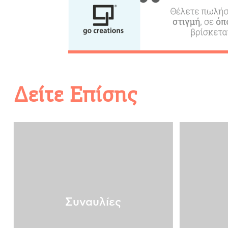
Events
Δραστηριότητες για Μεγάλο
& Παιδιά
Δείτε Επίσης
Φαγητό, Ποτό, Διασκέδαση
Συναυλίες