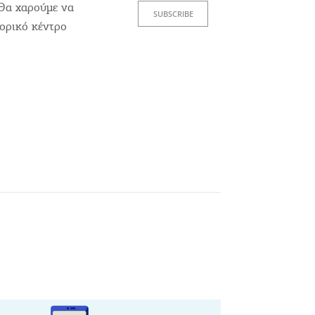
 Θα χαρούμε να
SUBSCRIBE
τορικό κέντρο
ετε συνεργάτης μας
ΤΑΧΩΡΕΊΣΤΕ ΤΗΝ ΕΠΙΧΕΊΡΗΣΗ ΣΑΣ
νετε ενημερωμένοι
sletter
ε πρώτοι τις πιο πρόσφατες ενημερώσεις του mykerkyra.