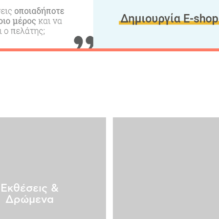
Γράψτ
Περιο
Χάρτ
υς
Video
Επικο
Εκθέσεις &
Δρώμενα