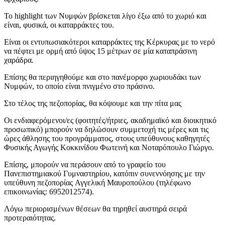
Το highlight των Νυμφών βρίσκεται λίγο έξω από το χωριό και
είναι, φυσικά, οι καταρράκτες του.
Είναι οι εντυπωσιακότεροι καταρράκτες της Κέρκυρας με το νερό
να πέφτει με ορμή από ύψος 15 μέτρων σε μία καταπράσινη
χαράδρα.
Επίσης θα περιηγηθούμε και στο πανέμορφο χωριουδάκι των
Νυμφών, το οποίο είναι πνιγμένο στο πράσινο.
Στο τέλος της πεζοπορίας, θα κόψουμε και την πίτα μας
Οι ενδιαφερόμενοι/ες (φοιτητές/ήτριες, ακαδημαϊκό και διοικητικό
προσωπικό) μπορούν να δηλώσουν συμμετοχή τις μέρες και τις
ώρες άθλησης του προγράμματος, στους υπεύθυνους καθηγητές
Φυσικής Αγωγής Κοκκινίδου Φωτεινή και Νοταρόπουλο Γιώργο.
Επίσης, μπορούν να περάσουν από το γραφείο του
Πανεπιστημιακού Γυμναστηρίου, κατόπιν συνεννόησης με την
υπεύθυνη πεζοπορίας Αγγελική Μαυροπούλου (τηλέφωνο
επικοινωνίας: 6952012574).
Λόγω περιορισμένων θέσεων θα τηρηθεί αυστηρά σειρά
προτεραιότητας.