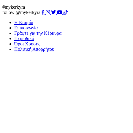
#mykerkyra
follow @mykerkyra
Η Εταιρία
Επικοινωνία
Γράψτε για την Κέρκυρα
Περιοδικό
Όροι Χρήσης
Πολιτική Απορρήτου