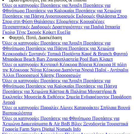
Όλες οι κατηγορίες
Προτάσεις για Άνοιξη
Προτάσεις για
Φθινόπωρο
Προτάσεις για Καλοκαίρι
Προτάσεις για Χειμώνα
Προτάσεις για Πάσχα
Αγροτουρισμός
Εκδρομές
Θαλάσσια Σπορ
Σπορ στη Φύση
Θαλάσσιες Εξορμήσεις
Κρουαζιέρες
Περιπατητικές Διαδρομές
Δραστηριότητες για Παιδιά
Ιππασία
Γκολφ
Τένις
Σκουός
Κρίκετ
Ευεξία
Φαγητό, Ποτό, Διασκέδαση
Όλες οι κατηγορίες
Προτάσεις για Άνοιξη
Προτάσεις για
Φθινόπωρο
Προτάσεις για Πάσχα
Προτάσεις για Χειμώνα
Κερκυραϊκές Συνταγές
Τοπικά Προϊόντα
Καφέ & Brunch
Φαγητό
Μπαράκια
Beach Bars
Ζαχαροπλαστεία
Pool Bars
Κλαμπ
Όλες οι κατηγορίες
Κεντρική Κέρκυρα
Βόρεια Κέρκυρα
Η πόλη
της Κέρκυρας
Νότια Κέρκυρα
Διαπόντια Νησιά
Παξοί - Αντίπαξοι
Άλλοι Προορισμοί
Χάρτης Προορισμών
Όλες οι κατηγορίες
Προτάσεις για Άνοιξη
Προτάσεις για
Φθινόπωρο
Προτάσεις για Καλοκαίρι
Προτάσεις για Πάσχα
Προτάσεις για Χειμώνα
Κάστρα & Παλάτια
Μοναστήρια &
Εκκλησίες
Μουσεία & Εκθέσεις
Σημεία Ενδιαφέροντος
Παράδοση
Αγορά
Όλες οι κατηγορίες
Παραλίες
Λίμνες
Καταρράκτες
Σπήλαια
Βουνά
Βιοποικιλότητα
Όλες οι κατηγορίες
Προτάσεις για Φθινόπωρο
Προτάσεις για
Χειμώνα
Διαμερίσματα & Air BnB
Βίλες
Ξενοδοχεία
Τουριστικά
Γραφεία
Farm Stays
Digital Nomads Info