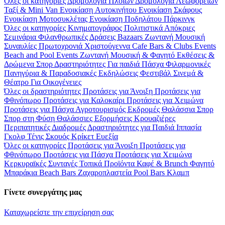
Όλες οι κατηγορίες
Δρομολόγια Πλοίων
Δρομολόγια Λεωφορείων
Ταξί & Μini Van
Ενοικίαση Aυτοκινήτου
Ενοικίαση Σκάφους
Ενοικίαση Μοτοσυκλέτας
Ενοικίαση Ποδηλάτου
Πάρκινγκ
Όλες οι κατηγορίες
Κινηματογράφος
Πολιτιστικά
Απόκριες
Σεμινάρια
Φιλανθρωπικές Δράσεις
Bazaars
Ζωντανή Μουσική
Συναυλίες
Πρωτοχρονιά
Χριστούγεννα
Cafe Bars & Clubs Events
Beach and Pool Events
Ζωντανή Μουσική & Φαγητό
Εκθέσεις &
Δρώμενα
Σπορ
Δραστηριότητες
Για παιδιά
Πάσχα
Φιλαρμονικές
Πανηγύρια & Παραδοσιακές Εκδηλώσεις
Φεστιβάλ
Σινεμά &
Θέατρο
Για Οικογένειες
Όλες οι δραστηριότητες
Προτάσεις για Άνοιξη
Προτάσεις για
Φθινόπωρο
Προτάσεις για Καλοκαίρι
Προτάσεις για Χειμώνα
Προτάσεις για Πάσχα
Αγροτουρισμός
Εκδρομές
Θαλάσσια Σπορ
Σπορ στη Φύση
Θαλάσσιες Εξορμήσεις
Κρουαζιέρες
Περιπατητικές Διαδρομές
Δραστηριότητες για Παιδιά
Ιππασία
Γκολφ
Τένις
Σκουός
Κρίκετ
Ευεξία
Όλες οι κατηγορίες
Προτάσεις για Άνοιξη
Προτάσεις για
Φθινόπωρο
Προτάσεις για Πάσχα
Προτάσεις για Χειμώνα
Κερκυραϊκές Συνταγές
Τοπικά Προϊόντα
Καφέ & Brunch
Φαγητό
Μπαράκια
Beach Bars
Ζαχαροπλαστεία
Pool Bars
Κλαμπ
Γίνετε συνεργάτης μας
Καταχωρείστε την επιχείρηση σας