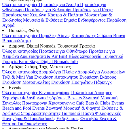
Όλες οι κατηγορίες
Προτάσεις για Άνοιξη
Προτάσεις για
Φθινόπωρο
Προτάσεις για Καλοκαίρι
Προτάσεις για Πάσχα
Προτάσεις για Χειμώνα
Κάστρα & Παλάτια
Μοναστήρια &
Εκκλησίες
Μουσεία & Εκθέσεις
Σημεία Ενδιαφέροντος
Παράδοση
Αγορά
Παραλίες, Φύση
Όλες οι κατηγορίες
Παραλίες
Λίμνες
Καταρράκτες
Σπήλαια
Βουνά
Βιοποικιλότητα
Διαμονή, Digital Nomads, Τουριστικά Γραφεία
Όλες οι κατηγορίες
Προτάσεις για Φθινόπωρο
Προτάσεις για
Χειμώνα
Διαμερίσματα & Air BnB
Βίλες
Ξενοδοχεία
Τουριστικά
Γραφεία
Farm Stays
Digital Nomads Info
Αμάξια, Σκάφη, Ταχι, Μεταφορές
Όλες οι κατηγορίες
Δρομολόγια Πλοίων
Δρομολόγια Λεωφορείων
Ταξί & Μini Van
Ενοικίαση Aυτοκινήτου
Ενοικίαση Σκάφους
Ενοικίαση Μοτοσυκλέτας
Ενοικίαση Ποδηλάτου
Πάρκινγκ
Events
Όλες οι κατηγορίες
Κινηματογράφος
Πολιτιστικά
Απόκριες
Σεμινάρια
Φιλανθρωπικές Δράσεις
Bazaars
Ζωντανή Μουσική
Συναυλίες
Πρωτοχρονιά
Χριστούγεννα
Cafe Bars & Clubs Events
Beach and Pool Events
Ζωντανή Μουσική & Φαγητό
Εκθέσεις &
Δρώμενα
Σπορ
Δραστηριότητες
Για παιδιά
Πάσχα
Φιλαρμονικές
Πανηγύρια & Παραδοσιακές Εκδηλώσεις
Φεστιβάλ
Σινεμά &
Θέατρο
Για Οικογένειες
Δραστηριότητες για Μεγάλους & Παιδιά