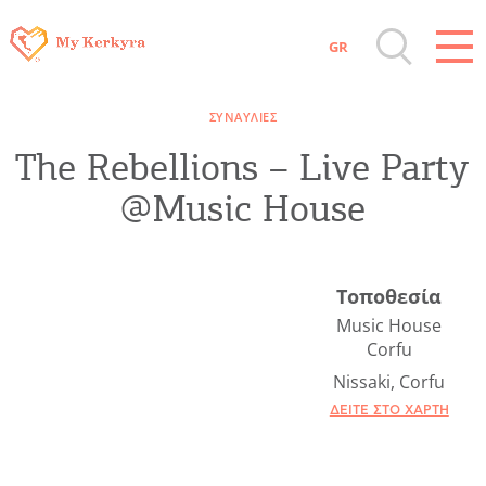
GR
Όλοι οι Προορισμοί
ΣΥΝΑΥΛΊΕΣ
Αξιοθέατα, Αγορά
The Rebellions – Live Party
@Music House
Παραλίες, Φύση
Διαμονή, Digital Nomads, Τουριστικά
Τοποθεσία
Γραφεία
Music House
Corfu
Nissaki, Corfu
Αμάξια, Σκάφη, Ταχι, Μεταφορές
ΔΕΊΤΕ ΣΤΟ ΧΆΡΤΗ
Events