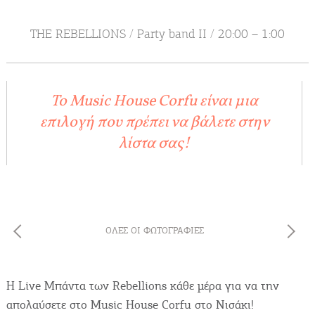
Δραστηριότητες για Μεγάλους & Παιδιά
THE REBELLIONS / Party band II / 20:00 – 1:00
Φαγητό, Ποτό, Διασκέδαση
To Music House Corfu είναι μια
επιλογή που πρέπει να βάλετε στην
Γίνετε συνεργάτης μας
λίστα σας!
ΚΑΤΑΧΩΡΕΊΣΤΕ ΤΗΝ ΕΠΙΧΕΊΡΗΣΗ ΣΑΣ
Μείνετε ενημερωμένοι
ΌΛΕΣ ΟΙ ΦΩΤΟΓΡΑΦΊΕΣ
Γράψτε για την Κέρκυρα
Περιοδικό
Η Live Μπάντα των Rebellions κάθε μέρα για να την
Χάρτης Προορισμών
απολαύσετε στο Music House Corfu στο Νισάκι!