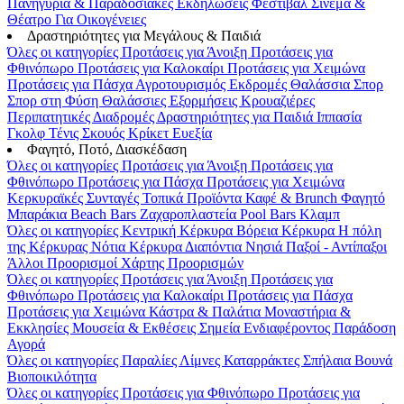
Πανηγύρια & Παραδοσιακές Εκδηλώσεις
Φεστιβάλ
Σινεμά &
Θέατρο
Για Οικογένειες
Δραστηριότητες για Μεγάλους & Παιδιά
Όλες οι κατηγορίες
Προτάσεις για Άνοιξη
Προτάσεις για
Φθινόπωρο
Προτάσεις για Καλοκαίρι
Προτάσεις για Χειμώνα
Προτάσεις για Πάσχα
Αγροτουρισμός
Εκδρομές
Θαλάσσια Σπορ
Σπορ στη Φύση
Θαλάσσιες Εξορμήσεις
Κρουαζιέρες
Περιπατητικές Διαδρομές
Δραστηριότητες για Παιδιά
Ιππασία
Γκολφ
Τένις
Σκουός
Κρίκετ
Ευεξία
Φαγητό, Ποτό, Διασκέδαση
Όλες οι κατηγορίες
Προτάσεις για Άνοιξη
Προτάσεις για
Φθινόπωρο
Προτάσεις για Πάσχα
Προτάσεις για Χειμώνα
Κερκυραϊκές Συνταγές
Τοπικά Προϊόντα
Καφέ & Brunch
Φαγητό
Μπαράκια
Beach Bars
Ζαχαροπλαστεία
Pool Bars
Κλαμπ
Όλες οι κατηγορίες
Κεντρική Κέρκυρα
Βόρεια Κέρκυρα
Η πόλη
της Κέρκυρας
Νότια Κέρκυρα
Διαπόντια Νησιά
Παξοί - Αντίπαξοι
Άλλοι Προορισμοί
Χάρτης Προορισμών
Όλες οι κατηγορίες
Προτάσεις για Άνοιξη
Προτάσεις για
Φθινόπωρο
Προτάσεις για Καλοκαίρι
Προτάσεις για Πάσχα
Προτάσεις για Χειμώνα
Κάστρα & Παλάτια
Μοναστήρια &
Εκκλησίες
Μουσεία & Εκθέσεις
Σημεία Ενδιαφέροντος
Παράδοση
Αγορά
Όλες οι κατηγορίες
Παραλίες
Λίμνες
Καταρράκτες
Σπήλαια
Βουνά
Βιοποικιλότητα
Όλες οι κατηγορίες
Προτάσεις για Φθινόπωρο
Προτάσεις για