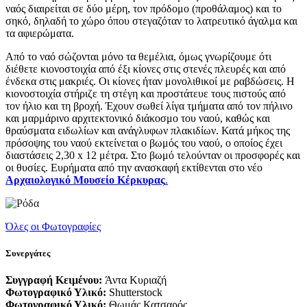
ναός διαιρείται σε δύο μέρη, τον πρόδομο (προθάλαμος) και το
σηκό, δηλαδή το χώρο όπου στεγαζόταν το λατρευτικό άγαλμα και
τα αφιερώματα.
Από το ναό σώζονται μόνο τα θεμέλια, όμως γνωρίζουμε ότι
διέθετε κιονοστοιχία από έξι κίονες στις στενές πλευρές και από
ένδεκα στις μακριές. Οι κίονες ήταν μονολιθικοί με ραβδώσεις. Η
κιονοστοιχία στήριζε τη στέγη και προστάτευε τους πιστούς από
τον ήλιο και τη βροχή. Έχουν σωθεί λίγα τμήματα από τον πήλινο
και μαρμάρινο αρχιτεκτονικό διάκοσμο του ναού, καθώς και
θραύσματα ειδωλίων και ανάγλυφων πλακιδίων. Κατά μήκος της
πρόσοψης του ναού εκτείνεται ο βωμός του ναού, ο οποίος έχει
διαστάσεις 2,30 x 12 μέτρα. Στο βωμό τελούνταν οι προσφορές και
οι θυσίες. Ευρήματα από την ανασκαφή εκτίθενται στο νέο
Αρχαιολογικό Μουσείο Κέρκυρας
.
Όλες οι Φωτογραφίες
Συνεργάτες
Συγγραφή Κειμένου:
Άντα Κυριαζή
Φωτογραφικό Υλικό:
Shutterstock
Φωτογραφικό Υλικό:
Θωμάς Κατσαρός