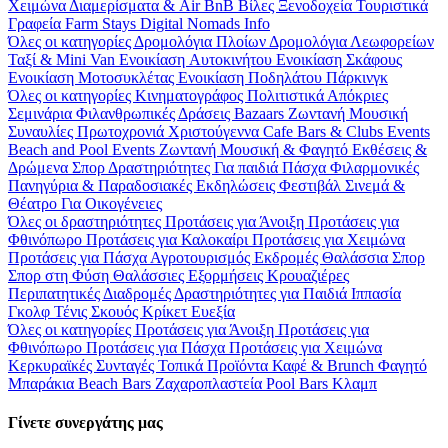
Χειμώνα
Διαμερίσματα & Air BnB
Βίλες
Ξενοδοχεία
Τουριστικά
Γραφεία
Farm Stays
Digital Nomads Info
Όλες οι κατηγορίες
Δρομολόγια Πλοίων
Δρομολόγια Λεωφορείων
Ταξί & Μini Van
Ενοικίαση Aυτοκινήτου
Ενοικίαση Σκάφους
Ενοικίαση Μοτοσυκλέτας
Ενοικίαση Ποδηλάτου
Πάρκινγκ
Όλες οι κατηγορίες
Κινηματογράφος
Πολιτιστικά
Απόκριες
Σεμινάρια
Φιλανθρωπικές Δράσεις
Bazaars
Ζωντανή Μουσική
Συναυλίες
Πρωτοχρονιά
Χριστούγεννα
Cafe Bars & Clubs Events
Beach and Pool Events
Ζωντανή Μουσική & Φαγητό
Εκθέσεις &
Δρώμενα
Σπορ
Δραστηριότητες
Για παιδιά
Πάσχα
Φιλαρμονικές
Πανηγύρια & Παραδοσιακές Εκδηλώσεις
Φεστιβάλ
Σινεμά &
Θέατρο
Για Οικογένειες
Όλες οι δραστηριότητες
Προτάσεις για Άνοιξη
Προτάσεις για
Φθινόπωρο
Προτάσεις για Καλοκαίρι
Προτάσεις για Χειμώνα
Προτάσεις για Πάσχα
Αγροτουρισμός
Εκδρομές
Θαλάσσια Σπορ
Σπορ στη Φύση
Θαλάσσιες Εξορμήσεις
Κρουαζιέρες
Περιπατητικές Διαδρομές
Δραστηριότητες για Παιδιά
Ιππασία
Γκολφ
Τένις
Σκουός
Κρίκετ
Ευεξία
Όλες οι κατηγορίες
Προτάσεις για Άνοιξη
Προτάσεις για
Φθινόπωρο
Προτάσεις για Πάσχα
Προτάσεις για Χειμώνα
Κερκυραϊκές Συνταγές
Τοπικά Προϊόντα
Καφέ & Brunch
Φαγητό
Μπαράκια
Beach Bars
Ζαχαροπλαστεία
Pool Bars
Κλαμπ
Γίνετε συνεργάτης μας