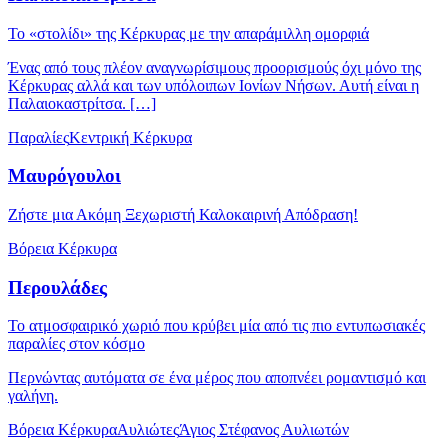
Το «στολίδι» της Κέρκυρας με την απαράμιλλη ομορφιά
Ένας από τους πλέον αναγνωρίσιμους προορισμούς όχι μόνο της
Κέρκυρας αλλά και των υπόλοιπων Ιονίων Νήσων. Αυτή είναι η
Παλαιοκαστρίτσα. […]
Παραλίες
Κεντρική Κέρκυρα
Μαυρόγουλοι
Ζήστε μια Ακόμη Ξεχωριστή Καλοκαιρινή Απόδραση!
Βόρεια Κέρκυρα
Περουλάδες
Το ατμοσφαιρικό χωριό που κρύβει μία από τις πιο εντυπωσιακές
παραλίες στον κόσμο
Περνώντας αυτόματα σε ένα μέρος που αποπνέει ρομαντισμό και
γαλήνη.
Βόρεια Κέρκυρα
Αυλιώτες
Άγιος Στέφανος Αυλιωτών