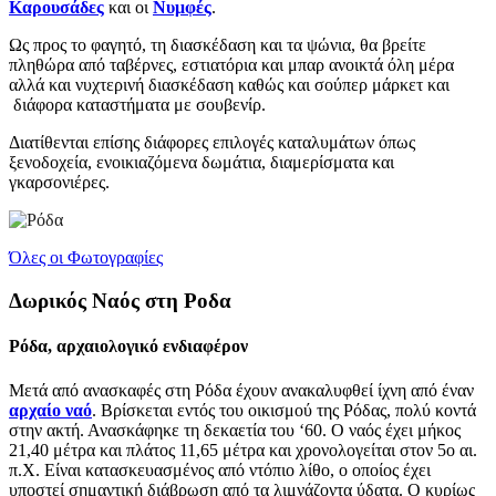
Καρουσάδες
και οι
Νυμφές
.
Ως προς το φαγητό, τη διασκέδαση και τα ψώνια, θα βρείτε
πληθώρα από ταβέρνες, εστιατόρια και μπαρ ανοικτά όλη μέρα
αλλά και νυχτερινή διασκέδαση καθώς και σούπερ μάρκετ και
διάφορα καταστήματα με σουβενίρ.
Διατίθενται επίσης διάφορες επιλογές καταλυμάτων όπως
ξενοδοχεία, ενοικιαζόμενα δωμάτια, διαμερίσματα και
γκαρσονιέρες.
Όλες οι Φωτογραφίες
Δωρικός Ναός στη Ροδα
Ρόδα, αρχαιολογικό ενδιαφέρον
Μετά από ανασκαφές στη Ρόδα έχουν ανακαλυφθεί ίχνη από έναν
αρχαίο ναό
. Βρίσκεται εντός του οικισμού της Ρόδας, πολύ κοντά
στην ακτή. Ανασκάφηκε τη δεκαετία του ‘60. Ο ναός έχει μήκος
21,40 μέτρα και πλάτος 11,65 μέτρα και χρονολογείται στον 5ο αι.
π.Χ. Είναι κατασκευασμένος από ντόπιο λίθο, ο οποίος έχει
υποστεί σημαντική διάβρωση από τα λιμνάζοντα ύδατα. Ο κυρίως