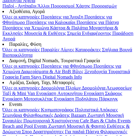
Διαπόντια Νησιά
Παξοί - Αντίπαξοι
Άλλοι Προορισμοί
Χάρτης Προορισμών
Αξιοθέατα, Αγορά
Όλες οι κατηγορίες
Προτάσεις για Άνοιξη
Προτάσεις για
Φθινόπωρο
Προτάσεις για Καλοκαίρι
Προτάσεις για Πάσχα
Προτάσεις για Χειμώνα
Κάστρα & Παλάτια
Μοναστήρια &
Εκκλησίες
Μουσεία & Εκθέσεις
Σημεία Ενδιαφέροντος
Παράδοση
Αγορά
Παραλίες, Φύση
Όλες οι κατηγορίες
Παραλίες
Λίμνες
Καταρράκτες
Σπήλαια
Βουνά
Βιοποικιλότητα
Διαμονή, Digital Nomads, Τουριστικά Γραφεία
Όλες οι κατηγορίες
Προτάσεις για Φθινόπωρο
Προτάσεις για
Χειμώνα
Διαμερίσματα & Air BnB
Βίλες
Ξενοδοχεία
Τουριστικά
Γραφεία
Farm Stays
Digital Nomads Info
Αμάξια, Σκάφη, Ταχι, Μεταφορές
Όλες οι κατηγορίες
Δρομολόγια Πλοίων
Δρομολόγια Λεωφορείων
Ταξί & Μini Van
Ενοικίαση Aυτοκινήτου
Ενοικίαση Σκάφους
Ενοικίαση Μοτοσυκλέτας
Ενοικίαση Ποδηλάτου
Πάρκινγκ
Events
Όλες οι κατηγορίες
Κινηματογράφος
Πολιτιστικά
Απόκριες
Σεμινάρια
Φιλανθρωπικές Δράσεις
Bazaars
Ζωντανή Μουσική
Συναυλίες
Πρωτοχρονιά
Χριστούγεννα
Cafe Bars & Clubs Events
Beach and Pool Events
Ζωντανή Μουσική & Φαγητό
Εκθέσεις &
Δρώμενα
Σπορ
Δραστηριότητες
Για παιδιά
Πάσχα
Φιλαρμονικές