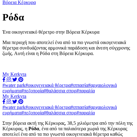
Βόρεια Κέρκυρα
Ρόδα
Ένα οικογενειακό θέρετρο στην Βόρεια Κέρκυρα
Μια περιοχή που αποτελεί ένα από τα πιο γνωστά οικογενειακά
θέρετρα συνδυάζοντας αρμονικά παράδοση και άνεση σύγχρονης
ζωής. Αυτή είναι η Ρόδα στη Βόρεια Κέρκυρα.
My Kerkyra
#water park
#οικογενειακά θέρετρα
#ιππασία
#αρχαιολογικά
ευρήματα
#πεζοπορία
#θαλάσσια σπορ
#παραλία
My Kerkyra
#water park
#οικογενειακά θέρετρα
#ιππασία
#αρχαιολογικά
ευρήματα
#πεζοπορία
#θαλάσσια σπορ
#παραλία
Στην βόρεια ακτή της Κέρκυρας, 38,5 χιλιόμετρα από την πόλη της
Κέρκυρας, η
Ρόδα
, ένα από τα παλαιότερα χωριά της Κέρκυρας
αποτελεί ένα από τα πιο γνωστά οικογενειακά θέρετρα καθώς