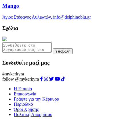
Mango
Άγιος Στέφανος Αυλιωτών, info@delphinoblu.gr
Σχόλια
Υποβολή
Συνδεθείτε μαζί μας
#mykerkyra
follow @mykerkyra
Η Εταιρία
Επικοινωνία
Γράψτε για την Κέρκυρα
Περιοδικό
Όροι Χρήσης
Πολιτική Απορρήτου