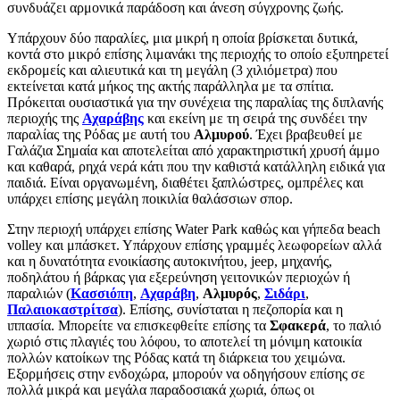
συνδυάζει αρμονικά παράδοση και άνεση σύγχρονης ζωής.
Υπάρχουν δύο παραλίες, μια μικρή η οποία βρίσκεται δυτικά,
κοντά στο μικρό επίσης λιμανάκι της περιοχής το οποίο εξυπηρετεί
εκδρομείς και αλιευτικά και τη μεγάλη (3 χιλιόμετρα) που
εκτείνεται κατά μήκος της ακτής παράλληλα με τα σπίτια.
Πρόκειται ουσιαστικά για την συνέχεια της παραλίας της διπλανής
περιοχής της
Αχαράβης
και εκείνη με τη σειρά της συνδέει την
παραλίας της Ρόδας με αυτή του
Αλμυρού
. Έχει βραβευθεί με
Γαλάζια Σημαία και αποτελείται από χαρακτηριστική χρυσή άμμο
και καθαρά, ρηχά νερά κάτι που την καθιστά κατάλληλη ειδικά για
παιδιά. Είναι οργανωμένη, διαθέτει ξαπλώστρες, ομπρέλες και
υπάρχει επίσης μεγάλη ποικιλία θαλάσσιων σπορ.
Στην περιοχή υπάρχει επίσης Water Park καθώς και γήπεδα beach
volley και μπάσκετ. Υπάρχουν επίσης γραμμές λεωφορείων αλλά
και η δυνατότητα ενοικίασης αυτοκινήτου, jeep, μηχανής,
ποδηλάτου ή βάρκας για εξερεύνηση γειτονικών περιοχών ή
παραλιών (
Κασσιόπη
,
Αχαράβη
,
Αλμυρός
,
Σιδάρι
,
Παλαιοκαστρίτσα
). Επίσης, συνίσταται η πεζοπορία και η
ιππασία. Μπορείτε να επισκεφθείτε επίσης τα
Σφακερά
, το παλιό
χωριό στις πλαγιές του λόφου, το αποτελεί τη μόνιμη κατοικία
πολλών κατοίκων της Ρόδας κατά τη διάρκεια του χειμώνα.
Εξορμήσεις στην ενδοχώρα, μπορούν να οδηγήσουν επίσης σε
πολλά μικρά και μεγάλα παραδοσιακά χωριά, όπως οι