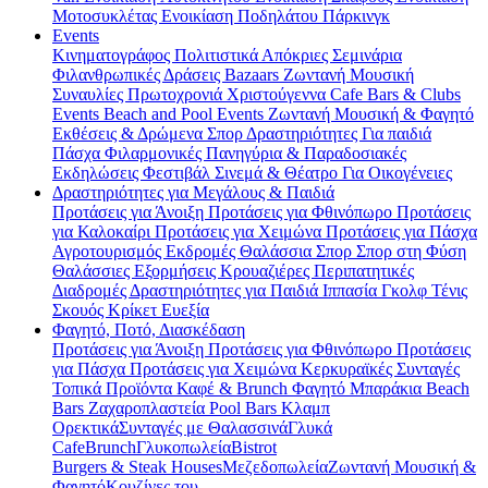
Μοτοσυκλέτας
Ενοικίαση Ποδηλάτου
Πάρκινγκ
Events
Κινηματογράφος
Πολιτιστικά
Απόκριες
Σεμινάρια
Φιλανθρωπικές Δράσεις
Bazaars
Ζωντανή Μουσική
Συναυλίες
Πρωτοχρονιά
Χριστούγεννα
Cafe Bars & Clubs
Events
Beach and Pool Events
Ζωντανή Μουσική & Φαγητό
Εκθέσεις & Δρώμενα
Σπορ
Δραστηριότητες
Για παιδιά
Πάσχα
Φιλαρμονικές
Πανηγύρια & Παραδοσιακές
Εκδηλώσεις
Φεστιβάλ
Σινεμά & Θέατρο
Για Οικογένειες
Δραστηριότητες για Μεγάλους & Παιδιά
Προτάσεις για Άνοιξη
Προτάσεις για Φθινόπωρο
Προτάσεις
για Καλοκαίρι
Προτάσεις για Χειμώνα
Προτάσεις για Πάσχα
Αγροτουρισμός
Εκδρομές
Θαλάσσια Σπορ
Σπορ στη Φύση
Θαλάσσιες Εξορμήσεις
Κρουαζιέρες
Περιπατητικές
Διαδρομές
Δραστηριότητες για Παιδιά
Ιππασία
Γκολφ
Τένις
Σκουός
Κρίκετ
Ευεξία
Φαγητό, Ποτό, Διασκέδαση
Προτάσεις για Άνοιξη
Προτάσεις για Φθινόπωρο
Προτάσεις
για Πάσχα
Προτάσεις για Χειμώνα
Κερκυραϊκές Συνταγές
Τοπικά Προϊόντα
Καφέ & Brunch
Φαγητό
Μπαράκια
Beach
Bars
Ζαχαροπλαστεία
Pool Bars
Κλαμπ
Ορεκτικά
Συνταγές με Θαλασσινά
Γλυκά
Cafe
Brunch
Γλυκοπωλεία
Bistrot
Burgers & Steak Houses
Μεζεδοπωλεία
Ζωντανή Μουσική &
Φαγητό
Κουζίνες του