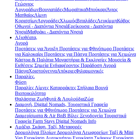
Γεώργιος
Αργυράδων
Βουνιατάδες
Μωραϊτικα
Μπούκαρι
Άγιος
Ματθαίος
Λίμνη
Κορισσίων
Αργυράδες
Χλωμός
Βιταλάδες
Λευκίμμη
Κάβος
Οθωνοί - Διαπόντια Νησιά
Ερείκουσα - Διαπόντια
Νησιά
Μαθράκι - Διαπόντια Νησιά
Αξιοθέατα,
Αγορά
Προτάσεις για Άνοιξη
Προτάσεις για Φθινόπωρο
Προτάσεις
για Καλοκαίρι
Προτάσεις για Πάσχα
Προτάσεις για Χειμώνα
Κάστρα & Παλάτια
Μοναστήρια & Εκκλησίες
Μουσεία &
Εκθέσεις
Σημεία Ενδιαφέροντος
Παράδοση
Αγορά
Πάσχα
Χριστούγεννα
Απόκριες
Φιλαρμονικές
Παραλίες,
Φύση
Παραλίες
Λίμνες
Καταρράκτες
Σπήλαια
Βουνά
Βιοποικιλότητα
Θαλάσσια Ζωή
Φυτά & Λουλούδια
Ζώα
Διαμονή, Digital Nomads, Τουριστικά Γραφεία
Προτάσεις για Φθινόπωρο
Προτάσεις για Χειμώνα
Διαμερίσματα & Air BnB
Βίλες
Ξενοδοχεία
Τουριστικά
Γραφεία
Farm Stays
Digital Nomads Info
Αμάξια, Σκάφη, Ταξί, Μεταφορές
Δρομολόγια Πλοίων
Δρομολόγια Λεωφορείων
Ταξί & Μini
Van
Ενοικίαση Aυτοκινήτου
Ενοικίαση Σκάφους
Ενοικίαση