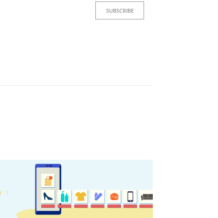
SUBSCRIBE
ετε συνεργάτης μας
ΤΑΧΩΡΕΊΣΤΕ ΤΗΝ ΕΠΙΧΕΊΡΗΣΗ ΣΑΣ
νετε ενημερωμένοι
sletter
ε πρώτοι τις πιο πρόσφατες ενημερώσεις του mykerkyra.
ε για την Κέρκυρα