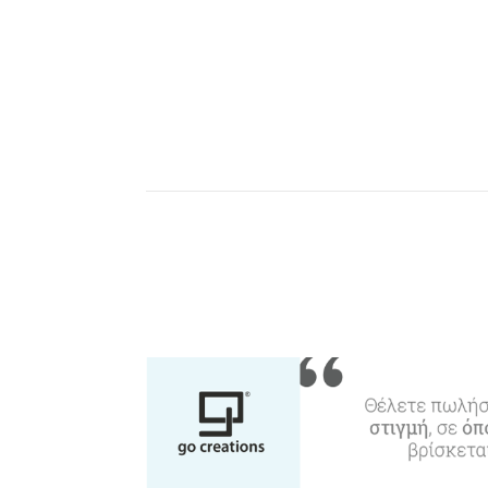
Αξιοθέατα, Αγορά
Παραλίες, Φύση
Διαμονή, Digital Nomads,
Τουριστικά Γραφεία
Θ
Αμάξια, Σκάφη, Ταχι,
Μ
Ε
Μεταφορές
Events