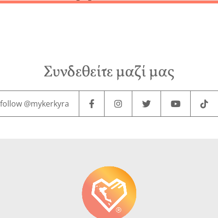
Περιο
Χάρτ
υς
Video
Επικο
Συνδεθείτε μαζί μας
follow @mykerkyra