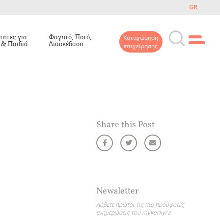
GR
τητες για
Φαγητό, Ποτό,
Καταχώρηση
 & Παιδιά
Διασκέδαση
επιχείρησης
Share this Post
Newsletter
Λάβετε πρώτοι τις πιο πρόσφατες
ενημερώσεις του mykerkyra.