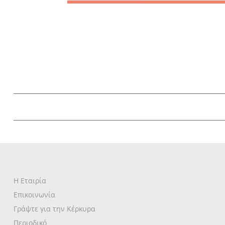
Δραστηριότητες για Μεγάλο
& Παιδιά
Φαγητό, Ποτό, Διασκέδαση
Η Εταιρία
Επικοινωνία
Γράψτε για την Κέρκυρα
Περιοδικό