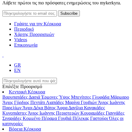
Λάβετε πρώτοι τις πιο πρόσφατες ενημερώσεις του mykerkyra.
Γράψτε για την Κέρκυρα
Περιοδικό
Χάρτης Προορισμών
Videos
Επικοινωνία
GR
EN
Επιλέξτε Προορισμό
Κεντρική Κέρκυρα
Βαρυπατάδες
Δασιά
Έρμονες
Ύψος
Μπενίτσες
Γλυφάδα
Μάρμαρο
Άγιος Γόρδιος
Πεντάτι
Λιαπάδες
Μαρίνα Γουβιών
Άγιος Ιωάννης
Παρελίων
Άγιοι Δέκα
Βάτος
Άφρα
Δανίλια
Κανακάδες
Κυνοπιάστες
Άγιος Ιωάννης Περιστερών
Κουραμάδες
Γιαννάδες
Σιναράδες
Κομμένο
Πέραμα
Γουβιά
Πέλεκας
Γαστούρι
Όλες οι
κατηγορίες
Βόρεια Κέρκυρα