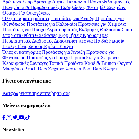
Δρώμενα
Σπορ
Δραστηριότητες
Για παιδιά
Πάσχα
Φιλαρμονικές
Πανηγύρια & Παραδοσιακές Εκδηλώσεις
Φεστιβάλ
Σινεμά &
Θέατρο
Για Οικογένειες
Όλες οι δραστηριότητες
Προτάσεις για Άνοιξη
Προτάσεις για
Φθινόπωρο
Προτάσεις για Καλοκαίρι
Προτάσεις για Χειμώνα
Προτάσεις για Πάσχα
Αγροτουρισμός
Εκδρομές
Θαλάσσια Σπορ
Σπορ στη Φύση
Θαλάσσιες Εξορμήσεις
Κρουαζιέρες
Περιπατητικές Διαδρομές
Δραστηριότητες για Παιδιά
Ιππασία
Γκολφ
Τένις
Σκουός
Κρίκετ
Ευεξία
Όλες οι κατηγορίες
Προτάσεις για Άνοιξη
Προτάσεις για
Φθινόπωρο
Προτάσεις για Πάσχα
Προτάσεις για Χειμώνα
Κερκυραϊκές Συνταγές
Τοπικά Προϊόντα
Καφέ & Brunch
Φαγητό
Μπαράκια
Beach Bars
Ζαχαροπλαστεία
Pool Bars
Κλαμπ
Γίνετε συνεργάτης μας
Καταχωρείστε την επιχείρηση σας
Μείνετε ενημερωμένοι
Newsletter