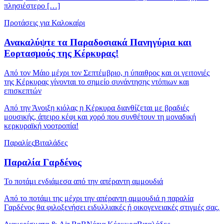
πλησιέστερο […]
Προτάσεις για Καλοκαίρι
Ανακαλύψτε τα Παραδοσιακά Πανηγύρια και
Εορτασμούς της Κέρκυρας!
Από τον Μάιο μέχρι τον Σεπτέμβριο, η ύπαιθρος και οι γειτονιές
της Κέρκυρας γίνονται το σημείο συνάντησης ντόπιων και
επισκεπτών
Από την Άνοιξη κιόλας η Κέρκυρα διανθίζεται με βραδιές
μουσικής, άπειρο κέφι και χορό που συνθέτουν τη μοναδική
κερκυραϊκή νοοτροπία!
Παραλίες
Βιταλάδες
Παραλία Γαρδένος
Το ποτάμι ενδιάμεσα από την απέραντη αμμουδιά
Από το ποτάμι της μέχρι την απέραντη αμμουδιά η παραλία
Γαρδένος θα φιλοξενήσει ειδυλλιακές ή οικογενειακές στιγμές σας.