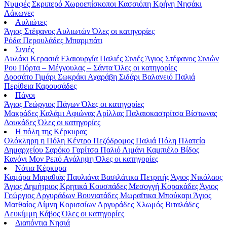
Νυμφές
Σκριπερό
Χωροεπίσκοποι
Κασσιόπη
Κρήνη
Νησάκι
Λάκωνες
Αυλιώτες
Άγιος Στέφανος Αυλιωτών
Όλες οι κατηγορίες
Ρόδα
Περουλάδες
Μπαρμπάτι
Σινιές
Αυλάκι
Κερασιά
Ελαιουργία
Παλιές Σινιές
Άγιος Στέφανος Σινιών
Ρου
Πόρτα – Μέγγουλας – Σάντα
Όλες οι κατηγορίες
Δροσάτο
Γιμάρι
Σωκράκι
Αχαράβη
Σιδάρι
Βαλανειό
Παλιά
Περίθεια
Καρουσάδες
Πάγοι
Άγιος Γεώργιος Πάγων
Όλες οι κατηγορίες
Μακράδες
Καλάμι
Αφιώνας
Αρίλλας
Παλαιοκαστρίτσα
Βίστωνας
Δουκάδες
Όλες οι κατηγορίες
Η πόλη της Κέρκυρας
Ολόκληρη η Πόλη
Κέντρο
Πεζόδρομος
Παλιά Πόλη
Πλατεία
Δημαρχείου
Σαρόκο
Γαρίτσα
Παλιό Λιμάνι
Καμπιέλο
Βίδος
Κανόνι
Μον Ρεπό
Ανάληψη
Όλες οι κατηγορίες
Νότια Κέρκυρα
Καμάρα
Μαραθιάς
Παυλιάνα
Βασιλάτικα
Πετριτής
Άγιος Νικόλαος
Άγιος Δημήτριος
Κρητικά
Κουσπάδες
Μεσογγή
Κορακάδες
Άγιος
Γεώργιος Αργυράδων
Βουνιατάδες
Μωραϊτικα
Μπούκαρι
Άγιος
Ματθαίος
Λίμνη Κορισσίων
Αργυράδες
Χλωμός
Βιταλάδες
Λευκίμμη
Κάβος
Όλες οι κατηγορίες
Διαπόντια Νησιά