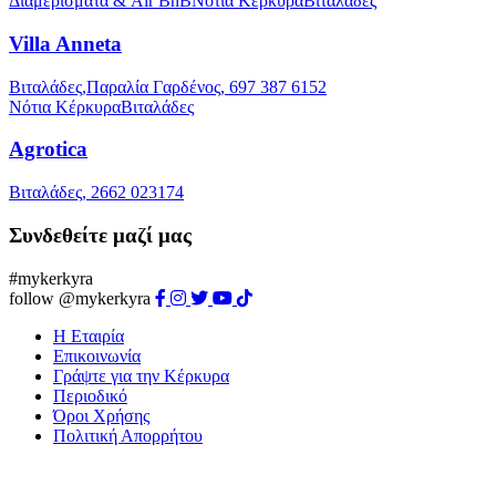
Διαμερίσματα & Air BnB
Νότια Κέρκυρα
Βιταλάδες
Villa Anneta
Βιταλάδες,Παραλία Γαρδένος, 697 387 6152
Νότια Κέρκυρα
Βιταλάδες
Agrotica
Βιταλάδες, 2662 023174
Συνδεθείτε μαζί μας
#mykerkyra
follow @mykerkyra
Η Εταιρία
Επικοινωνία
Γράψτε για την Κέρκυρα
Περιοδικό
Όροι Χρήσης
Πολιτική Απορρήτου