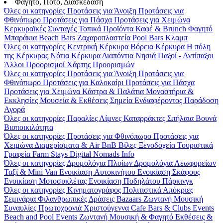
Φαγητό, Ποτό, Διασκέδαση
Όλες οι κατηγορίες
Προτάσεις για Άνοιξη
Προτάσεις για
Φθινόπωρο
Προτάσεις για Πάσχα
Προτάσεις για Χειμώνα
Κερκυραϊκές Συνταγές
Τοπικά Προϊόντα
Καφέ & Brunch
Φαγητό
Μπαράκια
Beach Bars
Ζαχαροπλαστεία
Pool Bars
Κλαμπ
Όλες οι κατηγορίες
Κεντρική Κέρκυρα
Βόρεια Κέρκυρα
Η πόλη
της Κέρκυρας
Νότια Κέρκυρα
Διαπόντια Νησιά
Παξοί - Αντίπαξοι
Άλλοι Προορισμοί
Χάρτης Προορισμών
Όλες οι κατηγορίες
Προτάσεις για Άνοιξη
Προτάσεις για
Φθινόπωρο
Προτάσεις για Καλοκαίρι
Προτάσεις για Πάσχα
Προτάσεις για Χειμώνα
Κάστρα & Παλάτια
Μοναστήρια &
Εκκλησίες
Μουσεία & Εκθέσεις
Σημεία Ενδιαφέροντος
Παράδοση
Αγορά
Όλες οι κατηγορίες
Παραλίες
Λίμνες
Καταρράκτες
Σπήλαια
Βουνά
Βιοποικιλότητα
Όλες οι κατηγορίες
Προτάσεις για Φθινόπωρο
Προτάσεις για
Χειμώνα
Διαμερίσματα & Air BnB
Βίλες
Ξενοδοχεία
Τουριστικά
Γραφεία
Farm Stays
Digital Nomads Info
Όλες οι κατηγορίες
Δρομολόγια Πλοίων
Δρομολόγια Λεωφορείων
Ταξί & Μini Van
Ενοικίαση Aυτοκινήτου
Ενοικίαση Σκάφους
Ενοικίαση Μοτοσυκλέτας
Ενοικίαση Ποδηλάτου
Πάρκινγκ
Όλες οι κατηγορίες
Κινηματογράφος
Πολιτιστικά
Απόκριες
Σεμινάρια
Φιλανθρωπικές Δράσεις
Bazaars
Ζωντανή Μουσική
Συναυλίες
Πρωτοχρονιά
Χριστούγεννα
Cafe Bars & Clubs Events
Beach and Pool Events
Ζωντανή Μουσική & Φαγητό
Εκθέσεις &