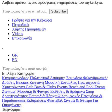
Λάβετε πρώτοι τις πιο πρόσφατες ενημερώσεις του mykerkyra.
Γράψτε για την Κέρκυρα
Περιοδικό
Χάρτης Προορισμών
Videos
Επικοινωνία
GR
EN
Επιλέξτε Κατηγορία
Κινηματογράφος
Πολιτιστικά
Απόκριες
Σεμινάρια
Φιλανθρωπικές
Δράσεις
Bazaars
Ζωντανή Μουσική
Συναυλίες
Πρωτοχρονιά
Χριστούγεννα
Cafe Bars & Clubs Events
Beach and Pool Events
Ζωντανή Μουσική & Φαγητό
Εκθέσεις & Δρώμενα
Σπορ
Δραστηριότητες
Για παιδιά
Πάσχα
Φιλαρμονικές
Πανηγύρια &
Παραδοσιακές Εκδηλώσεις
Φεστιβάλ
Σινεμά & Θέατρο
Για
Οικογένειες
Ταξινόμηση