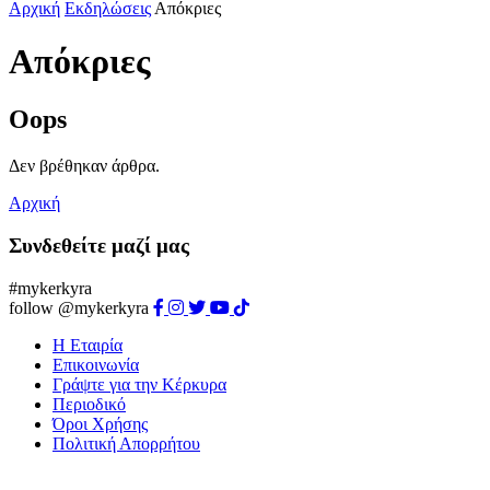
Αρχική
Εκδηλώσεις
Απόκριες
Απόκριες
Oops
Δεν βρέθηκαν άρθρα.
Αρχική
Συνδεθείτε μαζί μας
#mykerkyra
follow @mykerkyra
Η Εταιρία
Επικοινωνία
Γράψτε για την Κέρκυρα
Περιοδικό
Όροι Χρήσης
Πολιτική Απορρήτου