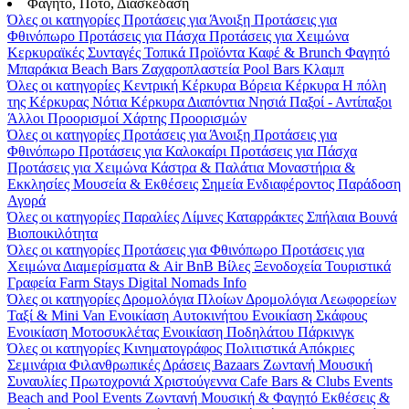
Φαγητό, Ποτό, Διασκέδαση
Όλες οι κατηγορίες
Προτάσεις για Άνοιξη
Προτάσεις για
Φθινόπωρο
Προτάσεις για Πάσχα
Προτάσεις για Χειμώνα
Κερκυραϊκές Συνταγές
Τοπικά Προϊόντα
Καφέ & Brunch
Φαγητό
Μπαράκια
Beach Bars
Ζαχαροπλαστεία
Pool Bars
Κλαμπ
Όλες οι κατηγορίες
Κεντρική Κέρκυρα
Βόρεια Κέρκυρα
Η πόλη
της Κέρκυρας
Νότια Κέρκυρα
Διαπόντια Νησιά
Παξοί - Αντίπαξοι
Άλλοι Προορισμοί
Χάρτης Προορισμών
Όλες οι κατηγορίες
Προτάσεις για Άνοιξη
Προτάσεις για
Φθινόπωρο
Προτάσεις για Καλοκαίρι
Προτάσεις για Πάσχα
Προτάσεις για Χειμώνα
Κάστρα & Παλάτια
Μοναστήρια &
Εκκλησίες
Μουσεία & Εκθέσεις
Σημεία Ενδιαφέροντος
Παράδοση
Αγορά
Όλες οι κατηγορίες
Παραλίες
Λίμνες
Καταρράκτες
Σπήλαια
Βουνά
Βιοποικιλότητα
Όλες οι κατηγορίες
Προτάσεις για Φθινόπωρο
Προτάσεις για
Χειμώνα
Διαμερίσματα & Air BnB
Βίλες
Ξενοδοχεία
Τουριστικά
Γραφεία
Farm Stays
Digital Nomads Info
Όλες οι κατηγορίες
Δρομολόγια Πλοίων
Δρομολόγια Λεωφορείων
Ταξί & Μini Van
Ενοικίαση Aυτοκινήτου
Ενοικίαση Σκάφους
Ενοικίαση Μοτοσυκλέτας
Ενοικίαση Ποδηλάτου
Πάρκινγκ
Όλες οι κατηγορίες
Κινηματογράφος
Πολιτιστικά
Απόκριες
Σεμινάρια
Φιλανθρωπικές Δράσεις
Bazaars
Ζωντανή Μουσική
Συναυλίες
Πρωτοχρονιά
Χριστούγεννα
Cafe Bars & Clubs Events
Beach and Pool Events
Ζωντανή Μουσική & Φαγητό
Εκθέσεις &