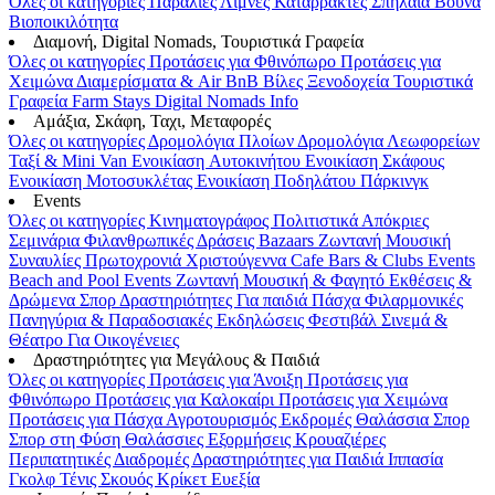
Όλες οι κατηγορίες
Παραλίες
Λίμνες
Καταρράκτες
Σπήλαια
Βουνά
Βιοποικιλότητα
Διαμονή, Digital Nomads, Τουριστικά Γραφεία
Όλες οι κατηγορίες
Προτάσεις για Φθινόπωρο
Προτάσεις για
Χειμώνα
Διαμερίσματα & Air BnB
Βίλες
Ξενοδοχεία
Τουριστικά
Γραφεία
Farm Stays
Digital Nomads Info
Αμάξια, Σκάφη, Ταχι, Μεταφορές
Όλες οι κατηγορίες
Δρομολόγια Πλοίων
Δρομολόγια Λεωφορείων
Ταξί & Μini Van
Ενοικίαση Aυτοκινήτου
Ενοικίαση Σκάφους
Ενοικίαση Μοτοσυκλέτας
Ενοικίαση Ποδηλάτου
Πάρκινγκ
Events
Όλες οι κατηγορίες
Κινηματογράφος
Πολιτιστικά
Απόκριες
Σεμινάρια
Φιλανθρωπικές Δράσεις
Bazaars
Ζωντανή Μουσική
Συναυλίες
Πρωτοχρονιά
Χριστούγεννα
Cafe Bars & Clubs Events
Beach and Pool Events
Ζωντανή Μουσική & Φαγητό
Εκθέσεις &
Δρώμενα
Σπορ
Δραστηριότητες
Για παιδιά
Πάσχα
Φιλαρμονικές
Πανηγύρια & Παραδοσιακές Εκδηλώσεις
Φεστιβάλ
Σινεμά &
Θέατρο
Για Οικογένειες
Δραστηριότητες για Μεγάλους & Παιδιά
Όλες οι κατηγορίες
Προτάσεις για Άνοιξη
Προτάσεις για
Φθινόπωρο
Προτάσεις για Καλοκαίρι
Προτάσεις για Χειμώνα
Προτάσεις για Πάσχα
Αγροτουρισμός
Εκδρομές
Θαλάσσια Σπορ
Σπορ στη Φύση
Θαλάσσιες Εξορμήσεις
Κρουαζιέρες
Περιπατητικές Διαδρομές
Δραστηριότητες για Παιδιά
Ιππασία
Γκολφ
Τένις
Σκουός
Κρίκετ
Ευεξία