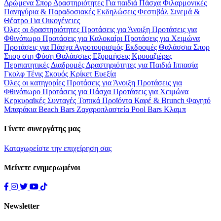
Δρώμενα
Σπορ
Δραστηριότητες
Για παιδιά
Πάσχα
Φιλαρμονικές
Πανηγύρια & Παραδοσιακές Εκδηλώσεις
Φεστιβάλ
Σινεμά &
Θέατρο
Για Οικογένειες
Όλες οι δραστηριότητες
Προτάσεις για Άνοιξη
Προτάσεις για
Φθινόπωρο
Προτάσεις για Καλοκαίρι
Προτάσεις για Χειμώνα
Προτάσεις για Πάσχα
Αγροτουρισμός
Εκδρομές
Θαλάσσια Σπορ
Σπορ στη Φύση
Θαλάσσιες Εξορμήσεις
Κρουαζιέρες
Περιπατητικές Διαδρομές
Δραστηριότητες για Παιδιά
Ιππασία
Γκολφ
Τένις
Σκουός
Κρίκετ
Ευεξία
Όλες οι κατηγορίες
Προτάσεις για Άνοιξη
Προτάσεις για
Φθινόπωρο
Προτάσεις για Πάσχα
Προτάσεις για Χειμώνα
Κερκυραϊκές Συνταγές
Τοπικά Προϊόντα
Καφέ & Brunch
Φαγητό
Μπαράκια
Beach Bars
Ζαχαροπλαστεία
Pool Bars
Κλαμπ
Γίνετε συνεργάτης μας
Καταχωρείστε την επιχείρηση σας
Μείνετε ενημερωμένοι
Newsletter