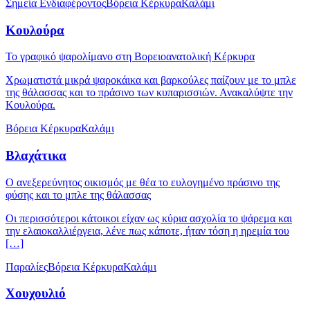
Σημεία Ενδιαφέροντος
Βόρεια Κέρκυρα
Καλάμι
Κουλούρα
Το γραφικό ψαρολίμανο στη Βορειοανατολική Κέρκυρα
Χρωματιστά μικρά ψαροκάικα και βαρκούλες παίζουν με το μπλε
της θάλασσας και το πράσινο των κυπαρισσιών. Ανακαλύψτε την
Κουλούρα.
Βόρεια Κέρκυρα
Καλάμι
Βλαχάτικα
Ο ανεξερεύνητος οικισμός με θέα το ευλογημένο πράσινο της
φύσης και το μπλε της θάλασσας
Οι περισσότεροι κάτοικοι είχαν ως κύρια ασχολία το ψάρεμα και
την ελαιοκαλλιέργεια, λένε πως κάποτε, ήταν τόση η ηρεμία του
[…]
Παραλίες
Βόρεια Κέρκυρα
Καλάμι
Χουχουλιό