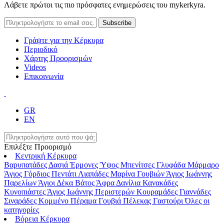
Λάβετε πρώτοι τις πιο πρόσφατες ενημερώσεις του mykerkyra.
Γράψτε για την Κέρκυρα
Περιοδικό
Χάρτης Προορισμών
Videos
Επικοινωνία
GR
EN
Επιλέξτε Προορισμό
Κεντρική Κέρκυρα
Βαρυπατάδες
Δασιά
Έρμονες
Ύψος
Μπενίτσες
Γλυφάδα
Μάρμαρο
Άγιος Γόρδιος
Πεντάτι
Λιαπάδες
Μαρίνα Γουβιών
Άγιος Ιωάννης
Παρελίων
Άγιοι Δέκα
Βάτος
Άφρα
Δανίλια
Κανακάδες
Κυνοπιάστες
Άγιος Ιωάννης Περιστερών
Κουραμάδες
Γιαννάδες
Σιναράδες
Κομμένο
Πέραμα
Γουβιά
Πέλεκας
Γαστούρι
Όλες οι
κατηγορίες
Βόρεια Κέρκυρα