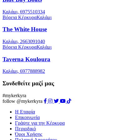
Καλάμι, 6975510334
Βόρεια Κέρκυρα
Καλάμι
The White House
Καλάμι, 2663091040
Βόρεια Κέρκυρα
Καλάμι
Taverna Kouloura
Καλάμι, 6977888982
Συνδεθείτε μαζί μας
#mykerkyra
follow @mykerkyra
Η Εταιρία
Επικοινωνία
Γράψτε για την Κέρκυρα
Περιοδικό
Όροι Χρήσης
Πολιτική Απορρήτου