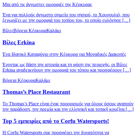
Μια από τις άγνωστες ομορφιές της Κέρκυρας
Ένα για πολλούς άγνωστο σημείο του νησιού, το Χουχουλιό, που
ξεχωρίζει με την ομορφιά του τοπίου του, το οποίο ευλόγησε […]
Βίλες
Βόρεια Κέρκυρα
Καλάμι
Βίλες Erkina
Ένα Ιδανικό Καταφύγιο στην Κέρκυρα για Μοναδικές Διακοπές
Έχοντας ως βάση την ιστορία και τη φύση της περιοχής, οι Βίλες
Erkina αναδεικνύουν την ομορφιά του τόπου και προσφέρουν […]
Βόρεια Κέρκυρα
Καλάμι
Thomas’s Place Restaurant
Το Thomas’s Place είναι ένας προορισμός για όλους όσους αγαπούν
την παράδοση, την ηρεμία και την ελληνική και τοπική κουζίνα […]
Top 5 εμπειρίες από το Corfu Watersports!
Η Corfu Watersports σας προσφέρει την δυνατότητα να