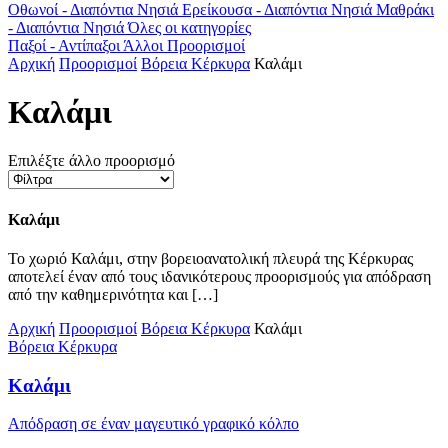
Οθωνοί - Διαπόντια Νησιά
Ερείκουσα - Διαπόντια Νησιά
Μαθράκι
- Διαπόντια Νησιά
Όλες οι κατηγορίες
Παξοί - Αντίπαξοι
Άλλοι Προορισμοί
Αρχική
Προορισμοί
Βόρεια Κέρκυρα
Καλάμι
Καλάμι
Επιλέξτε άλλο προορισμό
Καλάμι
Το χωριό Καλάμι, στην βορειοανατολική πλευρά της Κέρκυρας
αποτελεί έναν από τους ιδανικότερους προορισμούς για απόδραση
από την καθημερινότητα και […]
Αρχική
Προορισμοί
Βόρεια Κέρκυρα
Καλάμι
Βόρεια Κέρκυρα
Καλάμι
Απόδραση σε έναν μαγευτικό γραφικό κόλπο