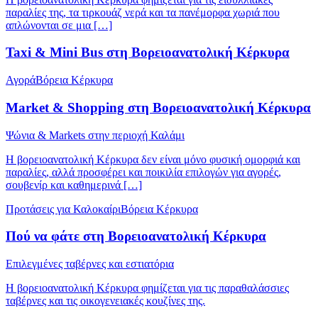
παραλίες της, τα τιρκουάζ νερά και τα πανέμορφα χωριά που
απλώνονται σε μια […]
Taxi & Mini Bus στη Βορειοανατολική Κέρκυρα
Αγορά
Βόρεια Κέρκυρα
Market & Shopping στη Βορειοανατολική Κέρκυρα
Ψώνια & Markets στην περιοχή Καλάμι
Η βορειοανατολική Κέρκυρα δεν είναι μόνο φυσική ομορφιά και
παραλίες, αλλά προσφέρει και ποικιλία επιλογών για αγορές,
σουβενίρ και καθημερινά […]
Προτάσεις για Καλοκαίρι
Βόρεια Κέρκυρα
Πού να φάτε στη Βορειοανατολική Κέρκυρα
Επιλεγμένες ταβέρνες και εστιατόρια
Η βορειοανατολική Κέρκυρα φημίζεται για τις παραθαλάσσιες
ταβέρνες και τις οικογενειακές κουζίνες της.