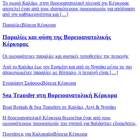
Το χωριό Καλάμι, στην βορειοανατολική πλευρά της Κέρκυρας
αποτελεί έναν από τους ιδανικότερους προορισμούς για απόδραση
από την καθημερινότητα και […]
Παραλίες
Βόρεια Κέρκυρα
Παραλίες και φύση της Βορειοανατολικής
Κέρκυρας
Οι ομορφότερες παραλίες και φυσικές τοποθεσίες της περιοχής
Από το Καλάμι έως τον Ερημίτη και από το Νησάκι μέχρι τις πιο
απομονωμένες παραλίες με βότσαλο, η περιοχή είναι […]
Ενοικίαση Σκάφους
Βόρεια Κέρκυρα
Sea Transfer στη Βορειοανατολική Κέρκυρα
Boat Rentals & Sea Transfers σε Καλάμι, Αγνί & Νησάκι
Η βορειοανατολική Κέρκυρα θεωρείται ένας από τους
ομορφότερους προορισμούς του νησιού για θαλάσσιες εξορμήσεις.
Προτάσεις για Καλοκαίρι
Βόρεια Κέρκυρα