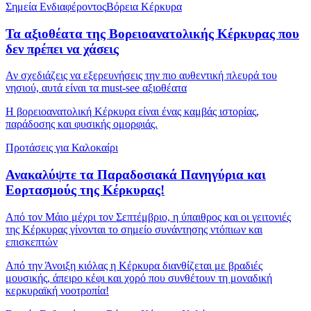
Σημεία Ενδιαφέροντος
Βόρεια Κέρκυρα
Τα αξιοθέατα της Βορειοανατολικής Κέρκυρας που
δεν πρέπει να χάσεις
Αν σχεδιάζεις να εξερευνήσεις την πιο αυθεντική πλευρά του
νησιού, αυτά είναι τα must-see αξιοθέατα
Η βορειοανατολική Κέρκυρα είναι ένας καμβάς ιστορίας,
παράδοσης και φυσικής ομορφιάς.
Προτάσεις για Καλοκαίρι
Ανακαλύψτε τα Παραδοσιακά Πανηγύρια και
Εορτασμούς της Κέρκυρας!
Από τον Μάιο μέχρι τον Σεπτέμβριο, η ύπαιθρος και οι γειτονιές
της Κέρκυρας γίνονται το σημείο συνάντησης ντόπιων και
επισκεπτών
Από την Άνοιξη κιόλας η Κέρκυρα διανθίζεται με βραδιές
μουσικής, άπειρο κέφι και χορό που συνθέτουν τη μοναδική
κερκυραϊκή νοοτροπία!