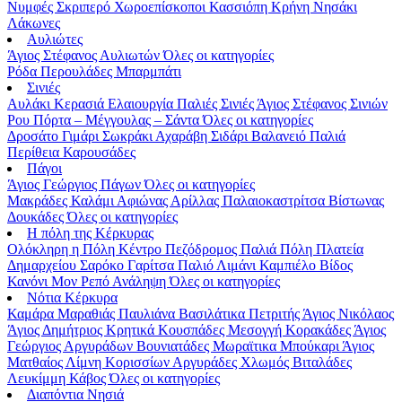
Νυμφές
Σκριπερό
Χωροεπίσκοποι
Κασσιόπη
Κρήνη
Νησάκι
Λάκωνες
Αυλιώτες
Άγιος Στέφανος Αυλιωτών
Όλες οι κατηγορίες
Ρόδα
Περουλάδες
Μπαρμπάτι
Σινιές
Αυλάκι
Κερασιά
Ελαιουργία
Παλιές Σινιές
Άγιος Στέφανος Σινιών
Ρου
Πόρτα – Μέγγουλας – Σάντα
Όλες οι κατηγορίες
Δροσάτο
Γιμάρι
Σωκράκι
Αχαράβη
Σιδάρι
Βαλανειό
Παλιά
Περίθεια
Καρουσάδες
Πάγοι
Άγιος Γεώργιος Πάγων
Όλες οι κατηγορίες
Μακράδες
Καλάμι
Αφιώνας
Αρίλλας
Παλαιοκαστρίτσα
Βίστωνας
Δουκάδες
Όλες οι κατηγορίες
Η πόλη της Κέρκυρας
Ολόκληρη η Πόλη
Κέντρο
Πεζόδρομος
Παλιά Πόλη
Πλατεία
Δημαρχείου
Σαρόκο
Γαρίτσα
Παλιό Λιμάνι
Καμπιέλο
Βίδος
Κανόνι
Μον Ρεπό
Ανάληψη
Όλες οι κατηγορίες
Νότια Κέρκυρα
Καμάρα
Μαραθιάς
Παυλιάνα
Βασιλάτικα
Πετριτής
Άγιος Νικόλαος
Άγιος Δημήτριος
Κρητικά
Κουσπάδες
Μεσογγή
Κορακάδες
Άγιος
Γεώργιος Αργυράδων
Βουνιατάδες
Μωραϊτικα
Μπούκαρι
Άγιος
Ματθαίος
Λίμνη Κορισσίων
Αργυράδες
Χλωμός
Βιταλάδες
Λευκίμμη
Κάβος
Όλες οι κατηγορίες
Διαπόντια Νησιά