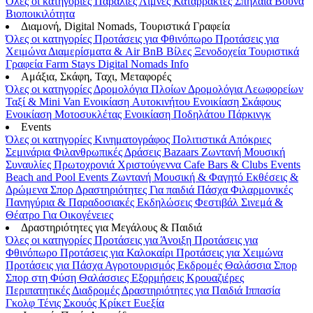
Όλες οι κατηγορίες
Παραλίες
Λίμνες
Καταρράκτες
Σπήλαια
Βουνά
Βιοποικιλότητα
Διαμονή, Digital Nomads, Τουριστικά Γραφεία
Όλες οι κατηγορίες
Προτάσεις για Φθινόπωρο
Προτάσεις για
Χειμώνα
Διαμερίσματα & Air BnB
Βίλες
Ξενοδοχεία
Τουριστικά
Γραφεία
Farm Stays
Digital Nomads Info
Αμάξια, Σκάφη, Ταχι, Μεταφορές
Όλες οι κατηγορίες
Δρομολόγια Πλοίων
Δρομολόγια Λεωφορείων
Ταξί & Μini Van
Ενοικίαση Aυτοκινήτου
Ενοικίαση Σκάφους
Ενοικίαση Μοτοσυκλέτας
Ενοικίαση Ποδηλάτου
Πάρκινγκ
Events
Όλες οι κατηγορίες
Κινηματογράφος
Πολιτιστικά
Απόκριες
Σεμινάρια
Φιλανθρωπικές Δράσεις
Bazaars
Ζωντανή Μουσική
Συναυλίες
Πρωτοχρονιά
Χριστούγεννα
Cafe Bars & Clubs Events
Beach and Pool Events
Ζωντανή Μουσική & Φαγητό
Εκθέσεις &
Δρώμενα
Σπορ
Δραστηριότητες
Για παιδιά
Πάσχα
Φιλαρμονικές
Πανηγύρια & Παραδοσιακές Εκδηλώσεις
Φεστιβάλ
Σινεμά &
Θέατρο
Για Οικογένειες
Δραστηριότητες για Μεγάλους & Παιδιά
Όλες οι κατηγορίες
Προτάσεις για Άνοιξη
Προτάσεις για
Φθινόπωρο
Προτάσεις για Καλοκαίρι
Προτάσεις για Χειμώνα
Προτάσεις για Πάσχα
Αγροτουρισμός
Εκδρομές
Θαλάσσια Σπορ
Σπορ στη Φύση
Θαλάσσιες Εξορμήσεις
Κρουαζιέρες
Περιπατητικές Διαδρομές
Δραστηριότητες για Παιδιά
Ιππασία
Γκολφ
Τένις
Σκουός
Κρίκετ
Ευεξία