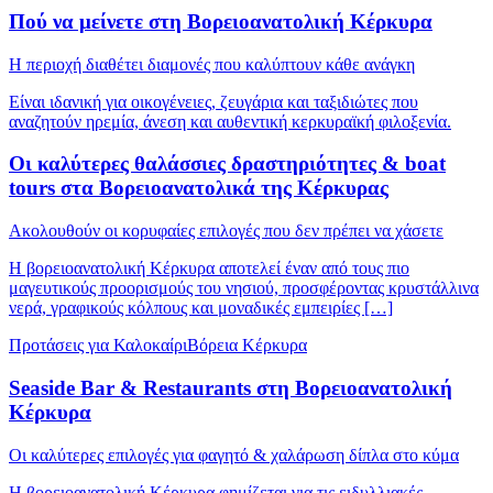
Πού να μείνετε στη Βορειοανατολική Κέρκυρα
Η περιοχή διαθέτει διαμονές που καλύπτουν κάθε ανάγκη
Είναι ιδανική για οικογένειες, ζευγάρια και ταξιδιώτες που
αναζητούν ηρεμία, άνεση και αυθεντική κερκυραϊκή φιλοξενία.
Οι καλύτερες θαλάσσιες δραστηριότητες & boat
tours στα Βορειοανατολικά της Κέρκυρας
Ακολουθούν οι κορυφαίες επιλογές που δεν πρέπει να χάσετε
Η βορειοανατολική Κέρκυρα αποτελεί έναν από τους πιο
μαγευτικούς προορισμούς του νησιού, προσφέροντας κρυστάλλινα
νερά, γραφικούς κόλπους και μοναδικές εμπειρίες […]
Προτάσεις για Καλοκαίρι
Βόρεια Κέρκυρα
Seaside Bar & Restaurants στη Βορειοανατολική
Κέρκυρα
Οι καλύτερες επιλογές για φαγητό & χαλάρωση δίπλα στο κύμα
Η βορειοανατολική Κέρκυρα φημίζεται για τις ειδυλλιακές