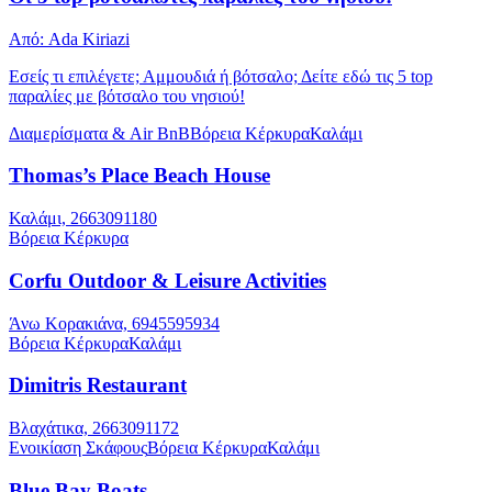
Από: Ada Kiriazi
Εσείς τι επιλέγετε; Αμμουδιά ή βότσαλο; Δείτε εδώ τις 5 top
παραλίες με βότσαλο του νησιού!
Διαμερίσματα & Air BnB
Βόρεια Κέρκυρα
Καλάμι
Thomas’s Place Beach House
Καλάμι, 2663091180
Βόρεια Κέρκυρα
Corfu Outdoor & Leisure Activities
Άνω Κορακιάνα, 6945595934
Βόρεια Κέρκυρα
Καλάμι
Dimitris Restaurant
Βλαχάτικα, 2663091172
Ενοικίαση Σκάφους
Βόρεια Κέρκυρα
Καλάμι
Blue Bay Boats