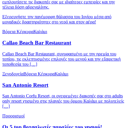
εμπλουτίσετε τις διακοπές σας με ιδιαίτερες εμπειρίες και την
τέλεια δόση αδρεναλίνης.
Εξερευνήστε την πανέμορφη θάλασσα του Ιονίου μέσα από
μοναδικές δραστηριότητες στο νερό και στον αέρα!
Βόρεια Κέρκυρα
Καλάμι
Callao Beach Bar Restaurant
Callao Beach Bar Restaurant, συνυφασμένο με την ηρεμία του
τοπίου, τις εκλεπτυσμένες επιλογές του μενού και την εξαιρετική
τοποθεσία του […]
Ξενοδοχεία
Βόρεια Κέρκυρα
Καλάμι
San Antonio Resort
San Antonio Corfu Resort, οι ονειρεμένες διακοπές σας στο adults
only resort χτισμένο στις πλαγιές του όρμου Καλάμι με πολυτελείς
[…]
Προορισμοί
Οι 5 top βοτσαλωτές παραλίες του νησιού!