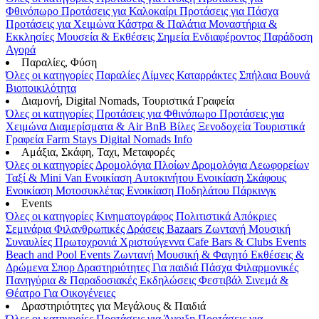
Φθινόπωρο
Προτάσεις για Καλοκαίρι
Προτάσεις για Πάσχα
Προτάσεις για Χειμώνα
Κάστρα & Παλάτια
Μοναστήρια &
Εκκλησίες
Μουσεία & Εκθέσεις
Σημεία Ενδιαφέροντος
Παράδοση
Αγορά
Παραλίες, Φύση
Όλες οι κατηγορίες
Παραλίες
Λίμνες
Καταρράκτες
Σπήλαια
Βουνά
Βιοποικιλότητα
Διαμονή, Digital Nomads, Τουριστικά Γραφεία
Όλες οι κατηγορίες
Προτάσεις για Φθινόπωρο
Προτάσεις για
Χειμώνα
Διαμερίσματα & Air BnB
Βίλες
Ξενοδοχεία
Τουριστικά
Γραφεία
Farm Stays
Digital Nomads Info
Αμάξια, Σκάφη, Ταχι, Μεταφορές
Όλες οι κατηγορίες
Δρομολόγια Πλοίων
Δρομολόγια Λεωφορείων
Ταξί & Μini Van
Ενοικίαση Aυτοκινήτου
Ενοικίαση Σκάφους
Ενοικίαση Μοτοσυκλέτας
Ενοικίαση Ποδηλάτου
Πάρκινγκ
Events
Όλες οι κατηγορίες
Κινηματογράφος
Πολιτιστικά
Απόκριες
Σεμινάρια
Φιλανθρωπικές Δράσεις
Bazaars
Ζωντανή Μουσική
Συναυλίες
Πρωτοχρονιά
Χριστούγεννα
Cafe Bars & Clubs Events
Beach and Pool Events
Ζωντανή Μουσική & Φαγητό
Εκθέσεις &
Δρώμενα
Σπορ
Δραστηριότητες
Για παιδιά
Πάσχα
Φιλαρμονικές
Πανηγύρια & Παραδοσιακές Εκδηλώσεις
Φεστιβάλ
Σινεμά &
Θέατρο
Για Οικογένειες
Δραστηριότητες για Μεγάλους & Παιδιά
Όλες οι κατηγορίες
Προτάσεις για Άνοιξη
Προτάσεις για