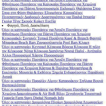
Φθινόπωρο
Προτάσεις για Καλοκαίρι
Προτάσεις για Χειμώνα
Προτάσεις για Πάσχα
Αγροτουρισμός
Εκδρομές
Θαλάσσια Σπορ
Σπορ στη Φύση
Θαλάσσιες Εξορμήσεις
Κρουαζιέρες
Περιπατητικές Διαδρομές
Δραστηριότητες για Παιδιά
Ιππασία
Γκολφ
Τένις
Σκουός
Κρίκετ
Ευεξία
Φαγητό, Ποτό, Διασκέδαση
Όλες οι κατηγορίες
Προτάσεις για Άνοιξη
Προτάσεις για
Φθινόπωρο
Προτάσεις για Πάσχα
Προτάσεις για Χειμώνα
Κερκυραϊκές Συνταγές
Τοπικά Προϊόντα
Καφέ & Brunch
Φαγητό
Μπαράκια
Beach Bars
Ζαχαροπλαστεία
Pool Bars
Κλαμπ
Όλες οι κατηγορίες
Κεντρική Κέρκυρα
Βόρεια Κέρκυρα
Η πόλη
της Κέρκυρας
Νότια Κέρκυρα
Διαπόντια Νησιά
Παξοί - Αντίπαξοι
Άλλοι Προορισμοί
Χάρτης Προορισμών
Όλες οι κατηγορίες
Προτάσεις για Άνοιξη
Προτάσεις για
Φθινόπωρο
Προτάσεις για Καλοκαίρι
Προτάσεις για Πάσχα
Προτάσεις για Χειμώνα
Κάστρα & Παλάτια
Μοναστήρια &
Εκκλησίες
Μουσεία & Εκθέσεις
Σημεία Ενδιαφέροντος
Παράδοση
Αγορά
Όλες οι κατηγορίες
Παραλίες
Λίμνες
Καταρράκτες
Σπήλαια
Βουνά
Βιοποικιλότητα
Όλες οι κατηγορίες
Προτάσεις για Φθινόπωρο
Προτάσεις για
Χειμώνα
Διαμερίσματα & Air BnB
Βίλες
Ξενοδοχεία
Τουριστικά
Γραφεία
Farm Stays
Digital Nomads Info
Όλες οι κατηγορίες
Δρομολόγια Πλοίων
Δρομολόγια Λεωφορείων