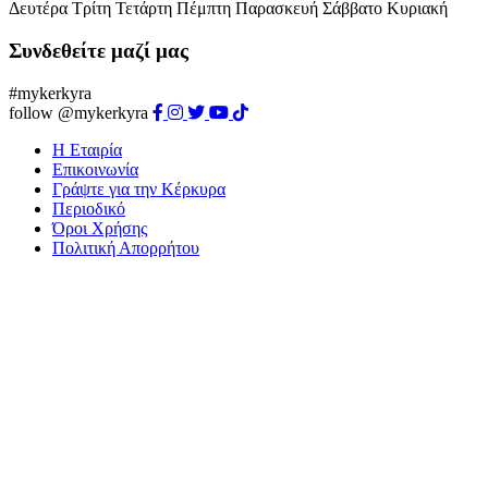
Δευτέρα
Τρίτη
Τετάρτη
Πέμπτη
Παρασκευή
Σάββατο
Κυριακή
Συνδεθείτε μαζί μας
#mykerkyra
follow @mykerkyra
Η Εταιρία
Επικοινωνία
Γράψτε για την Κέρκυρα
Περιοδικό
Όροι Χρήσης
Πολιτική Απορρήτου