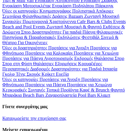
Ταξί & Μini Van
Ενοικίαση Aυτοκινήτου
Ενοικίαση Σκάφους
Ενοικίαση Μοτοσυκλέτας
Ενοικίαση Ποδηλάτου
Πάρκινγκ
Όλες οι κατηγορίες
Κινηματογράφος
Πολιτιστικά
Απόκριες
Σεμινάρια
Φιλανθρωπικές Δράσεις
Bazaars
Ζωντανή Μουσική
Συναυλίες
Πρωτοχρονιά
Χριστούγεννα
Cafe Bars & Clubs Events
Beach and Pool Events
Ζωντανή Μουσική & Φαγητό
Εκθέσεις &
Δρώμενα
Σπορ
Δραστηριότητες
Για παιδιά
Πάσχα
Φιλαρμονικές
Πανηγύρια & Παραδοσιακές Εκδηλώσεις
Φεστιβάλ
Σινεμά &
Θέατρο
Για Οικογένειες
Όλες οι δραστηριότητες
Προτάσεις για Άνοιξη
Προτάσεις για
Φθινόπωρο
Προτάσεις για Καλοκαίρι
Προτάσεις για Χειμώνα
Προτάσεις για Πάσχα
Αγροτουρισμός
Εκδρομές
Θαλάσσια Σπορ
Σπορ στη Φύση
Θαλάσσιες Εξορμήσεις
Κρουαζιέρες
Περιπατητικές Διαδρομές
Δραστηριότητες για Παιδιά
Ιππασία
Γκολφ
Τένις
Σκουός
Κρίκετ
Ευεξία
Όλες οι κατηγορίες
Προτάσεις για Άνοιξη
Προτάσεις για
Φθινόπωρο
Προτάσεις για Πάσχα
Προτάσεις για Χειμώνα
Κερκυραϊκές Συνταγές
Τοπικά Προϊόντα
Καφέ & Brunch
Φαγητό
Μπαράκια
Beach Bars
Ζαχαροπλαστεία
Pool Bars
Κλαμπ
Γίνετε συνεργάτης μας
Καταχωρείστε την επιχείρηση σας
Μείνετε ενημερωμένοι