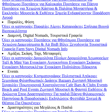
Φθινόπωρο
Προτάσεις για Καλοκαίρι
Προτάσεις για Πάσχα
Προτάσεις για Χειμώνα
Κάστρα & Παλάτια
Μοναστήρια &
Εκκλησίες
Μουσεία & Εκθέσεις
Σημεία Ενδιαφέροντος
Παράδοση
Αγορά
Παραλίες, Φύση
Όλες οι κατηγορίες
Παραλίες
Λίμνες
Καταρράκτες
Σπήλαια
Βουνά
Βιοποικιλότητα
Διαμονή, Digital Nomads, Τουριστικά Γραφεία
Όλες οι κατηγορίες
Προτάσεις για Φθινόπωρο
Προτάσεις για
Χειμώνα
Διαμερίσματα & Air BnB
Βίλες
Ξενοδοχεία
Τουριστικά
Γραφεία
Farm Stays
Digital Nomads Info
Αμάξια, Σκάφη, Ταχι, Μεταφορές
Όλες οι κατηγορίες
Δρομολόγια Πλοίων
Δρομολόγια Λεωφορείων
Ταξί & Μini Van
Ενοικίαση Aυτοκινήτου
Ενοικίαση Σκάφους
Ενοικίαση Μοτοσυκλέτας
Ενοικίαση Ποδηλάτου
Πάρκινγκ
Events
Όλες οι κατηγορίες
Κινηματογράφος
Πολιτιστικά
Απόκριες
Σεμινάρια
Φιλανθρωπικές Δράσεις
Bazaars
Ζωντανή Μουσική
Συναυλίες
Πρωτοχρονιά
Χριστούγεννα
Cafe Bars & Clubs Events
Beach and Pool Events
Ζωντανή Μουσική & Φαγητό
Εκθέσεις &
Δρώμενα
Σπορ
Δραστηριότητες
Για παιδιά
Πάσχα
Φιλαρμονικές
Πανηγύρια & Παραδοσιακές Εκδηλώσεις
Φεστιβάλ
Σινεμά &
Θέατρο
Για Οικογένειες
Δραστηριότητες για Μεγάλους & Παιδιά
Όλες οι κατηγορίες
Προτάσεις για Άνοιξη
Προτάσεις για