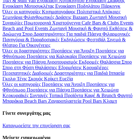
Ταξί & Μini Van
Ενοικίαση Aυτοκινήτου
Ενοικίαση Σκάφους
Ενοικίαση Μοτοσυκλέτας
Ενοικίαση Ποδηλάτου
Πάρκινγκ
Όλες οι κατηγορίες
Κινηματογράφος
Πολιτιστικά
Απόκριες
Σεμινάρια
Φιλανθρωπικές Δράσεις
Bazaars
Ζωντανή Μουσική
Συναυλίες
Πρωτοχρονιά
Χριστούγεννα
Cafe Bars & Clubs Events
Beach and Pool Events
Ζωντανή Μουσική & Φαγητό
Εκθέσεις &
Δρώμενα
Σπορ
Δραστηριότητες
Για παιδιά
Πάσχα
Φιλαρμονικές
Πανηγύρια & Παραδοσιακές Εκδηλώσεις
Φεστιβάλ
Σινεμά &
Θέατρο
Για Οικογένειες
Όλες οι δραστηριότητες
Προτάσεις για Άνοιξη
Προτάσεις για
Φθινόπωρο
Προτάσεις για Καλοκαίρι
Προτάσεις για Χειμώνα
Προτάσεις για Πάσχα
Αγροτουρισμός
Εκδρομές
Θαλάσσια Σπορ
Σπορ στη Φύση
Θαλάσσιες Εξορμήσεις
Κρουαζιέρες
Περιπατητικές Διαδρομές
Δραστηριότητες για Παιδιά
Ιππασία
Γκολφ
Τένις
Σκουός
Κρίκετ
Ευεξία
Όλες οι κατηγορίες
Προτάσεις για Άνοιξη
Προτάσεις για
Φθινόπωρο
Προτάσεις για Πάσχα
Προτάσεις για Χειμώνα
Κερκυραϊκές Συνταγές
Τοπικά Προϊόντα
Καφέ & Brunch
Φαγητό
Μπαράκια
Beach Bars
Ζαχαροπλαστεία
Pool Bars
Κλαμπ
Γίνετε συνεργάτης μας
Καταχωρείστε την επιχείρηση σας
Μείνετε ενημερωμένοι