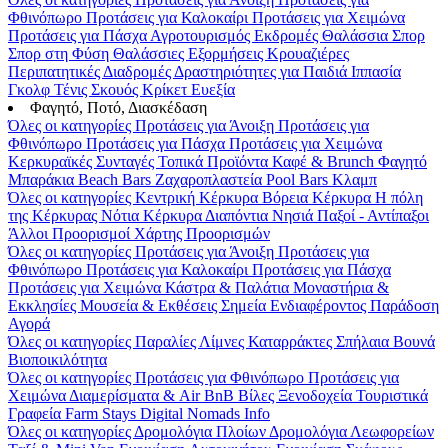
Φθινόπωρο
Προτάσεις για Καλοκαίρι
Προτάσεις για Χειμώνα
Προτάσεις για Πάσχα
Αγροτουρισμός
Εκδρομές
Θαλάσσια Σπορ
Σπορ στη Φύση
Θαλάσσιες Εξορμήσεις
Κρουαζιέρες
Περιπατητικές Διαδρομές
Δραστηριότητες για Παιδιά
Ιππασία
Γκολφ
Τένις
Σκουός
Κρίκετ
Ευεξία
Φαγητό, Ποτό, Διασκέδαση
Όλες οι κατηγορίες
Προτάσεις για Άνοιξη
Προτάσεις για
Φθινόπωρο
Προτάσεις για Πάσχα
Προτάσεις για Χειμώνα
Κερκυραϊκές Συνταγές
Τοπικά Προϊόντα
Καφέ & Brunch
Φαγητό
Μπαράκια
Beach Bars
Ζαχαροπλαστεία
Pool Bars
Κλαμπ
Όλες οι κατηγορίες
Κεντρική Κέρκυρα
Βόρεια Κέρκυρα
Η πόλη
της Κέρκυρας
Νότια Κέρκυρα
Διαπόντια Νησιά
Παξοί - Αντίπαξοι
Άλλοι Προορισμοί
Χάρτης Προορισμών
Όλες οι κατηγορίες
Προτάσεις για Άνοιξη
Προτάσεις για
Φθινόπωρο
Προτάσεις για Καλοκαίρι
Προτάσεις για Πάσχα
Προτάσεις για Χειμώνα
Κάστρα & Παλάτια
Μοναστήρια &
Εκκλησίες
Μουσεία & Εκθέσεις
Σημεία Ενδιαφέροντος
Παράδοση
Αγορά
Όλες οι κατηγορίες
Παραλίες
Λίμνες
Καταρράκτες
Σπήλαια
Βουνά
Βιοποικιλότητα
Όλες οι κατηγορίες
Προτάσεις για Φθινόπωρο
Προτάσεις για
Χειμώνα
Διαμερίσματα & Air BnB
Βίλες
Ξενοδοχεία
Τουριστικά
Γραφεία
Farm Stays
Digital Nomads Info
Όλες οι κατηγορίες
Δρομολόγια Πλοίων
Δρομολόγια Λεωφορείων