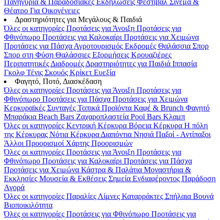
Πανηγύρια & Παραδοσιακές Εκδηλώσεις
Φεστιβάλ
Σινεμά &
Θέατρο
Για Οικογένειες
Δραστηριότητες για Μεγάλους & Παιδιά
Όλες οι κατηγορίες
Προτάσεις για Άνοιξη
Προτάσεις για
Φθινόπωρο
Προτάσεις για Καλοκαίρι
Προτάσεις για Χειμώνα
Προτάσεις για Πάσχα
Αγροτουρισμός
Εκδρομές
Θαλάσσια Σπορ
Σπορ στη Φύση
Θαλάσσιες Εξορμήσεις
Κρουαζιέρες
Περιπατητικές Διαδρομές
Δραστηριότητες για Παιδιά
Ιππασία
Γκολφ
Τένις
Σκουός
Κρίκετ
Ευεξία
Φαγητό, Ποτό, Διασκέδαση
Όλες οι κατηγορίες
Προτάσεις για Άνοιξη
Προτάσεις για
Φθινόπωρο
Προτάσεις για Πάσχα
Προτάσεις για Χειμώνα
Κερκυραϊκές Συνταγές
Τοπικά Προϊόντα
Καφέ & Brunch
Φαγητό
Μπαράκια
Beach Bars
Ζαχαροπλαστεία
Pool Bars
Κλαμπ
Όλες οι κατηγορίες
Κεντρική Κέρκυρα
Βόρεια Κέρκυρα
Η πόλη
της Κέρκυρας
Νότια Κέρκυρα
Διαπόντια Νησιά
Παξοί - Αντίπαξοι
Άλλοι Προορισμοί
Χάρτης Προορισμών
Όλες οι κατηγορίες
Προτάσεις για Άνοιξη
Προτάσεις για
Φθινόπωρο
Προτάσεις για Καλοκαίρι
Προτάσεις για Πάσχα
Προτάσεις για Χειμώνα
Κάστρα & Παλάτια
Μοναστήρια &
Εκκλησίες
Μουσεία & Εκθέσεις
Σημεία Ενδιαφέροντος
Παράδοση
Αγορά
Όλες οι κατηγορίες
Παραλίες
Λίμνες
Καταρράκτες
Σπήλαια
Βουνά
Βιοποικιλότητα
Όλες οι κατηγορίες
Προτάσεις για Φθινόπωρο
Προτάσεις για