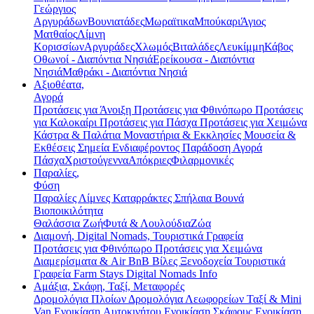
Γεώργιος
Αργυράδων
Βουνιατάδες
Μωραϊτικα
Μπούκαρι
Άγιος
Ματθαίος
Λίμνη
Κορισσίων
Αργυράδες
Χλωμός
Βιταλάδες
Λευκίμμη
Κάβος
Οθωνοί - Διαπόντια Νησιά
Ερείκουσα - Διαπόντια
Νησιά
Μαθράκι - Διαπόντια Νησιά
Αξιοθέατα,
Αγορά
Προτάσεις για Άνοιξη
Προτάσεις για Φθινόπωρο
Προτάσεις
για Καλοκαίρι
Προτάσεις για Πάσχα
Προτάσεις για Χειμώνα
Κάστρα & Παλάτια
Μοναστήρια & Εκκλησίες
Μουσεία &
Εκθέσεις
Σημεία Ενδιαφέροντος
Παράδοση
Αγορά
Πάσχα
Χριστούγεννα
Απόκριες
Φιλαρμονικές
Παραλίες,
Φύση
Παραλίες
Λίμνες
Καταρράκτες
Σπήλαια
Βουνά
Βιοποικιλότητα
Θαλάσσια Ζωή
Φυτά & Λουλούδια
Ζώα
Διαμονή, Digital Nomads, Τουριστικά Γραφεία
Προτάσεις για Φθινόπωρο
Προτάσεις για Χειμώνα
Διαμερίσματα & Air BnB
Βίλες
Ξενοδοχεία
Τουριστικά
Γραφεία
Farm Stays
Digital Nomads Info
Αμάξια, Σκάφη, Ταξί, Μεταφορές
Δρομολόγια Πλοίων
Δρομολόγια Λεωφορείων
Ταξί & Μini
Van
Ενοικίαση Aυτοκινήτου
Ενοικίαση Σκάφους
Ενοικίαση