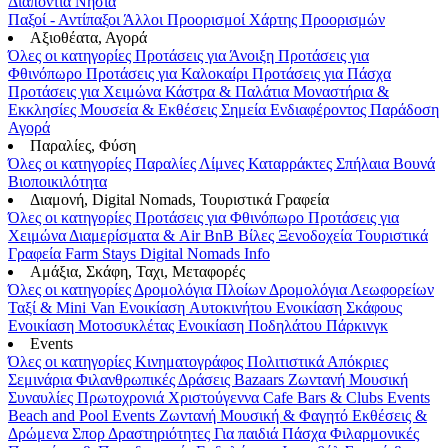
Διαπόντια Νησιά
Παξοί - Αντίπαξοι
Άλλοι Προορισμοί
Χάρτης Προορισμών
Αξιοθέατα, Αγορά
Όλες οι κατηγορίες
Προτάσεις για Άνοιξη
Προτάσεις για
Φθινόπωρο
Προτάσεις για Καλοκαίρι
Προτάσεις για Πάσχα
Προτάσεις για Χειμώνα
Κάστρα & Παλάτια
Μοναστήρια &
Εκκλησίες
Μουσεία & Εκθέσεις
Σημεία Ενδιαφέροντος
Παράδοση
Αγορά
Παραλίες, Φύση
Όλες οι κατηγορίες
Παραλίες
Λίμνες
Καταρράκτες
Σπήλαια
Βουνά
Βιοποικιλότητα
Διαμονή, Digital Nomads, Τουριστικά Γραφεία
Όλες οι κατηγορίες
Προτάσεις για Φθινόπωρο
Προτάσεις για
Χειμώνα
Διαμερίσματα & Air BnB
Βίλες
Ξενοδοχεία
Τουριστικά
Γραφεία
Farm Stays
Digital Nomads Info
Αμάξια, Σκάφη, Ταχι, Μεταφορές
Όλες οι κατηγορίες
Δρομολόγια Πλοίων
Δρομολόγια Λεωφορείων
Ταξί & Μini Van
Ενοικίαση Aυτοκινήτου
Ενοικίαση Σκάφους
Ενοικίαση Μοτοσυκλέτας
Ενοικίαση Ποδηλάτου
Πάρκινγκ
Events
Όλες οι κατηγορίες
Κινηματογράφος
Πολιτιστικά
Απόκριες
Σεμινάρια
Φιλανθρωπικές Δράσεις
Bazaars
Ζωντανή Μουσική
Συναυλίες
Πρωτοχρονιά
Χριστούγεννα
Cafe Bars & Clubs Events
Beach and Pool Events
Ζωντανή Μουσική & Φαγητό
Εκθέσεις &
Δρώμενα
Σπορ
Δραστηριότητες
Για παιδιά
Πάσχα
Φιλαρμονικές