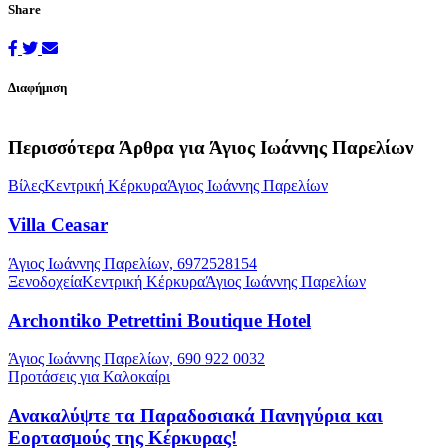
Share
Διαφήμιση
Περισσότερα Άρθρα για Άγιος Ιωάννης Παρελίων
Βίλες
Κεντρική Κέρκυρα
Άγιος Ιωάννης Παρελίων
Villa Ceasar
Άγιος Ιωάννης Παρελίων, 6972528154
Ξενοδοχεία
Κεντρική Κέρκυρα
Άγιος Ιωάννης Παρελίων
Archontiko Petrettini Boutique Hotel
Άγιος Ιωάννης Παρελίων, 690 922 0032
Προτάσεις για Καλοκαίρι
Ανακαλύψτε τα Παραδοσιακά Πανηγύρια και
Εορτασμούς της Κέρκυρας!