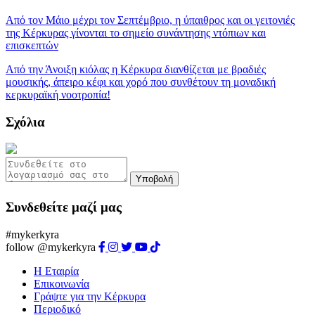
Από τον Μάιο μέχρι τον Σεπτέμβριο, η ύπαιθρος και οι γειτονιές
της Κέρκυρας γίνονται το σημείο συνάντησης ντόπιων και
επισκεπτών
Από την Άνοιξη κιόλας η Κέρκυρα διανθίζεται με βραδιές
μουσικής, άπειρο κέφι και χορό που συνθέτουν τη μοναδική
κερκυραϊκή νοοτροπία!
Σχόλια
Υποβολή
Συνδεθείτε μαζί μας
#mykerkyra
follow @mykerkyra
Η Εταιρία
Επικοινωνία
Γράψτε για την Κέρκυρα
Περιοδικό