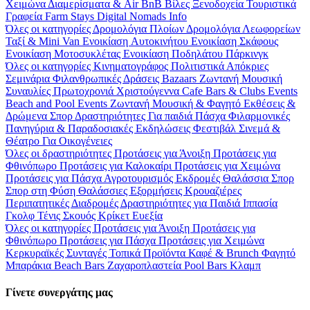
Χειμώνα
Διαμερίσματα & Air BnB
Βίλες
Ξενοδοχεία
Τουριστικά
Γραφεία
Farm Stays
Digital Nomads Info
Όλες οι κατηγορίες
Δρομολόγια Πλοίων
Δρομολόγια Λεωφορείων
Ταξί & Μini Van
Ενοικίαση Aυτοκινήτου
Ενοικίαση Σκάφους
Ενοικίαση Μοτοσυκλέτας
Ενοικίαση Ποδηλάτου
Πάρκινγκ
Όλες οι κατηγορίες
Κινηματογράφος
Πολιτιστικά
Απόκριες
Σεμινάρια
Φιλανθρωπικές Δράσεις
Bazaars
Ζωντανή Μουσική
Συναυλίες
Πρωτοχρονιά
Χριστούγεννα
Cafe Bars & Clubs Events
Beach and Pool Events
Ζωντανή Μουσική & Φαγητό
Εκθέσεις &
Δρώμενα
Σπορ
Δραστηριότητες
Για παιδιά
Πάσχα
Φιλαρμονικές
Πανηγύρια & Παραδοσιακές Εκδηλώσεις
Φεστιβάλ
Σινεμά &
Θέατρο
Για Οικογένειες
Όλες οι δραστηριότητες
Προτάσεις για Άνοιξη
Προτάσεις για
Φθινόπωρο
Προτάσεις για Καλοκαίρι
Προτάσεις για Χειμώνα
Προτάσεις για Πάσχα
Αγροτουρισμός
Εκδρομές
Θαλάσσια Σπορ
Σπορ στη Φύση
Θαλάσσιες Εξορμήσεις
Κρουαζιέρες
Περιπατητικές Διαδρομές
Δραστηριότητες για Παιδιά
Ιππασία
Γκολφ
Τένις
Σκουός
Κρίκετ
Ευεξία
Όλες οι κατηγορίες
Προτάσεις για Άνοιξη
Προτάσεις για
Φθινόπωρο
Προτάσεις για Πάσχα
Προτάσεις για Χειμώνα
Κερκυραϊκές Συνταγές
Τοπικά Προϊόντα
Καφέ & Brunch
Φαγητό
Μπαράκια
Beach Bars
Ζαχαροπλαστεία
Pool Bars
Κλαμπ
Γίνετε συνεργάτης μας