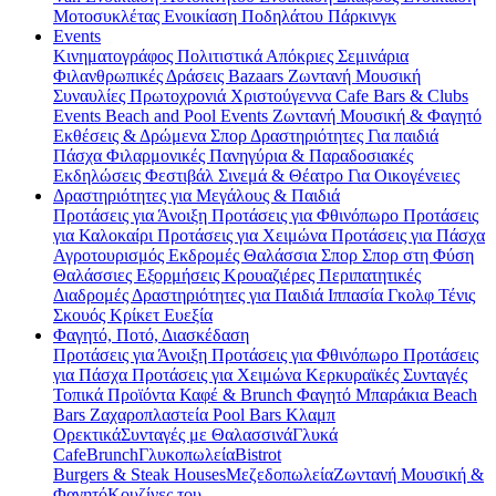
Μοτοσυκλέτας
Ενοικίαση Ποδηλάτου
Πάρκινγκ
Events
Κινηματογράφος
Πολιτιστικά
Απόκριες
Σεμινάρια
Φιλανθρωπικές Δράσεις
Bazaars
Ζωντανή Μουσική
Συναυλίες
Πρωτοχρονιά
Χριστούγεννα
Cafe Bars & Clubs
Events
Beach and Pool Events
Ζωντανή Μουσική & Φαγητό
Εκθέσεις & Δρώμενα
Σπορ
Δραστηριότητες
Για παιδιά
Πάσχα
Φιλαρμονικές
Πανηγύρια & Παραδοσιακές
Εκδηλώσεις
Φεστιβάλ
Σινεμά & Θέατρο
Για Οικογένειες
Δραστηριότητες για Μεγάλους & Παιδιά
Προτάσεις για Άνοιξη
Προτάσεις για Φθινόπωρο
Προτάσεις
για Καλοκαίρι
Προτάσεις για Χειμώνα
Προτάσεις για Πάσχα
Αγροτουρισμός
Εκδρομές
Θαλάσσια Σπορ
Σπορ στη Φύση
Θαλάσσιες Εξορμήσεις
Κρουαζιέρες
Περιπατητικές
Διαδρομές
Δραστηριότητες για Παιδιά
Ιππασία
Γκολφ
Τένις
Σκουός
Κρίκετ
Ευεξία
Φαγητό, Ποτό, Διασκέδαση
Προτάσεις για Άνοιξη
Προτάσεις για Φθινόπωρο
Προτάσεις
για Πάσχα
Προτάσεις για Χειμώνα
Κερκυραϊκές Συνταγές
Τοπικά Προϊόντα
Καφέ & Brunch
Φαγητό
Μπαράκια
Beach
Bars
Ζαχαροπλαστεία
Pool Bars
Κλαμπ
Ορεκτικά
Συνταγές με Θαλασσινά
Γλυκά
Cafe
Brunch
Γλυκοπωλεία
Bistrot
Burgers & Steak Houses
Μεζεδοπωλεία
Ζωντανή Μουσική &
Φαγητό
Κουζίνες του