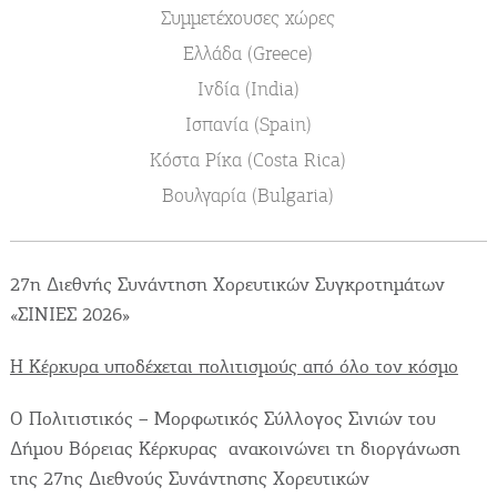
Συμμετέχουσες χώρες
Δραστηριότητες για Μεγάλους & Παιδιά
Ελλάδα (Greece)
Ινδία (India)
Φαγητό, Ποτό, Διασκέδαση
Ισπανία (Spain)
Κόστα Ρίκα (Costa Rica)
Βουλγαρία (Bulgaria)
Γίνετε συνεργάτης μας
ΚΑΤΑΧΩΡΕΊΣΤΕ ΤΗΝ ΕΠΙΧΕΊΡΗΣΗ ΣΑΣ
27η Διεθνής Συνάντηση Χορευτικών Συγκροτημάτων
«ΣΙΝΙΕΣ 2026»
Μείνετε ενημερωμένοι
Η Κέρκυρα υποδέχεται πολιτισμούς από όλο τον κόσμο
Ο Πολιτιστικός – Μορφωτικός Σύλλογος Σινιών του
Γράψτε για την Κέρκυρα
Δήμου Βόρειας Κέρκυρας ανακοινώνει τη διοργάνωση
Περιοδικό
Χάρτης Προορισμών
της 27ης Διεθνούς Συνάντησης Χορευτικών