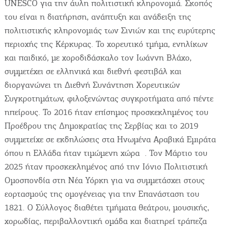
UNESCO για την άυλη πολιτιστική κληρονομιά. Σκοπός
του είναι η διατήρηση, ανάπτυξη και ανάδειξη της
πολιτιστικής κληρονομιάς των Σινιών και της ευρύτερης
περιοχής της Κέρκυρας. Το χορευτικό τμήμα, ενηλίκων
και παιδικό, με χοροδιδάσκαλο τον Ιωάννη Βλάχο,
συμμετέχει σε ελληνικά και διεθνή φεστιβάλ και
διοργανώνει τη Διεθνή Συνάντηση Χορευτικών
Συγκροτημάτων, φιλοξενώντας συγκροτήματα από πέντε
ηπείρους. Το 2016 ήταν επίσημος προσκεκλημένος του
Προέδρου της Δημοκρατίας της Σερβίας και το 2019
συμμετείχε σε εκδηλώσεις στα Ηνωμένα Αραβικά Εμιράτα
όπου η Ελλάδα ήταν τιμώμενη χώρα . Τον Μάρτιο του
2025 ήταν προσκεκλημένος από την Ιόνιο Πολιτιστική
Ομοσπονδία στη Νέα Υόρκη για να συμμετάσχει στους
εορτασμούς της ομογένειας για την Επανάσταση του
1821. Ο Σύλλογος διαθέτει τμήματα θεάτρου, μουσικής,
χορωδίας, περιβαλλοντική ομάδα και διατηρεί τράπεζα