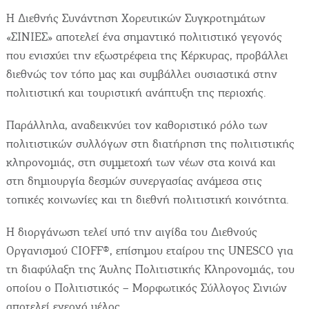
COOKIES.
Η Διεθνής Συνάντηση Χορευτικών Συγκροτημάτων
«ΣΙΝΙΕΣ» αποτελεί ένα σημαντικό πολιτιστικό γεγονός
Θα θέλαμε να σας ενημερώσουμε πως
που ενισχύει την εξωστρέφεια της Κέρκυρας, προβάλλει
χρησιμοποιούμε Cookies. Μοναδικός μας σκοπός
διεθνώς τον τόπο μας και συμβάλλει ουσιαστικά στην
η καλύτερη εμπειρία των χρηστών μας.
Επιλέγοντας να συνεχίσετε συμφωνείτε στη χρήση
πολιτιστική και τουριστική ανάπτυξη της περιοχής.
Cookies.
Παράλληλα, αναδεικνύει τον καθοριστικό ρόλο των
πολιτιστικών συλλόγων στη διατήρηση της πολιτιστικής
κληρονομιάς, στη συμμετοχή των νέων στα κοινά και
στη δημιουργία δεσμών συνεργασίας ανάμεσα στις
τοπικές κοινωνίες και τη διεθνή πολιτιστική κοινότητα.
Η διοργάνωση τελεί υπό την αιγίδα του Διεθνούς
Οργανισμού CIOFF®, επίσημου εταίρου της UNESCO για
τη διαφύλαξη της Άυλης Πολιτιστικής Κληρονομιάς, του
οποίου ο Πολιτιστικός – Μορφωτικός Σύλλογος Σινιών
αποτελεί ενεργό μέλος.