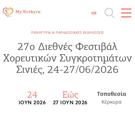
GR
Όλοι οι Προορισμοί
ΠΑΝΗΓΎΡΙΑ & ΠΑΡΑΔΟΣΙΑΚΈΣ ΕΚΔΗΛΏΣΕΙΣ
Αξιοθέατα, Αγορά
27ο Διεθνές Φεστιβάλ
Χορευτικών Συγκροτημάτων
Παραλίες, Φύση
Σινιές, 24-27/06/2026
Διαμονή, Digital Nomads, Τουριστικά
Γραφεία
24
Εώς
Τοποθεσία
Κέρκυρα
ΙΟΎΝ 2026
27 ΙΟΎΝ 2026
Αμάξια, Σκάφη, Ταχι, Μεταφορές
Events