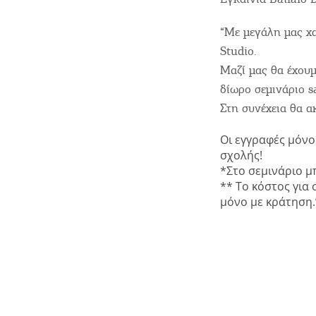
“Με μεγάλη μας χα
Studio.
Όλοι οι Προορισμοί
Μαζί μας θα έχουμ
δίωρο σεμινάριο sa
Αξιοθέατα, Αγορά
Στη συνέχεια θα α
Οι εγγραφές μόνο
σχολής!
Παραλίες, Φύση
*Στο σεμινάριο μ
** Το κόστος για
μόνο με κράτηση.
Διαμονή, Digital Nomads,
Τουριστικά Γραφεία
Θ
Αμάξια, Σκάφη, Ταχι,
Μ