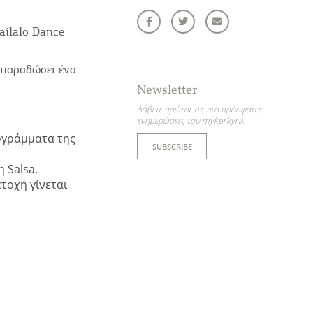
ailalo Dance
 παραδώσει ένα
Newsletter
Λάβετε πρώτοι τις πιο πρόσφατες
ενημερώσεις του mykerkyra.
ετε συνεργάτης μας
ρογράμματα της
SUBSCRIBE
ΤΑΧΩΡΕΊΣΤΕ ΤΗΝ ΕΠΙΧΕΊΡΗΣΗ ΣΑΣ
 Salsa.
τοχή γίνεται
νετε ενημερωμένοι
sletter
ε πρώτοι τις πιο πρόσφατες ενημερώσεις του mykerkyra.