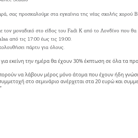
ρά, σας προσκαλούμε στα εγκαίνια της νέας σχολής χορού B
ε τον μοναδικό στο είδος του Fadi K από το Λονδίνο που θα
lsa από τις 17:00 έως τις 19:00.
κολουθήσει πάρτυ για όλους.
Γίν
 για εκείνη την ημέρα θα έχουν 30% έκπτωση σε όλα τα π
ΚΑ
πορούν να λάβουν μέρος μόνο άτομα που έχουν ήδη γνώση
 συμμετοχή στο σεμινάριο ανέρχεται στα 20 ευρώ και συμμε
”
Μεί
COOKIES.
α θέλαμε να σας ενημερώσουμε πως χρησιμοποιούμε Cookies.
New
οναδικός μας σκοπός η καλύτερη εμπειρία των χρηστών μας.
Λάβετ