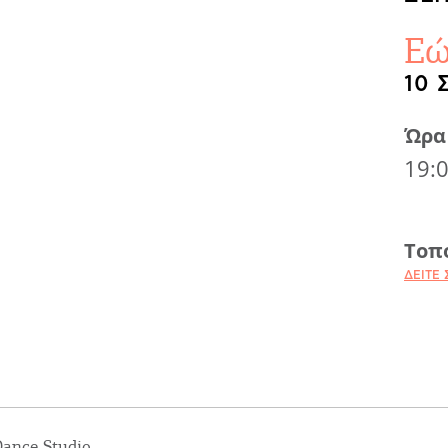
Εώ
10 
Ώρα
19:
Τοπ
ΔΕΊΤΕ 
Dance Studio