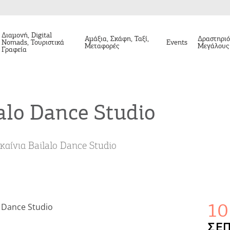
Διαμονή, Digital
Αμάξια, Σκάφη, Ταξί,
Δραστηριό
Nomads, Τουριστικά
Events
Μεταφορές
Μεγάλους
Γραφεία
alo Dance Studio
καίνια Bailalo Dance Studio
10
ΣΕΠ