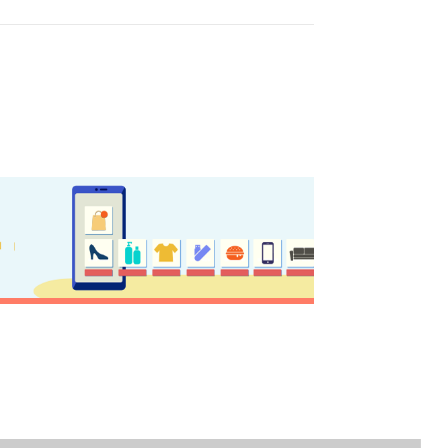
ε για την Κέρκυρα
δικό
ης Προορισμών
s
ινωνία