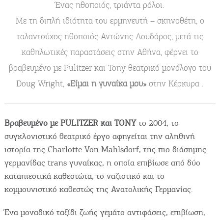
Ένας ηθοποιός, τριάντα ρόλοι.
Δραστηριότητες για Μεγάλους & Παιδιά
Με τη διπλή ιδιότητα του ερμηνευτή – σκηνοθέτη, ο
ταλαντούχος ηθοποιός Αντώνης Λουδάρος, μετά τις
Φαγητό, Ποτό, Διασκέδαση
καθηλωτικές παραστάσεις στην Αθήνα, φέρνει το
βραβευμένο με Pulitzer και Tony θεατρικό μονόλογο του
Doug Wright,
«Είμαι η γυναίκα μου»
στην Κέρκυρα .
Γίνετε συνεργάτης μας
ΚΑΤΑΧΩΡΕΊΣΤΕ ΤΗΝ ΕΠΙΧΕΊΡΗΣΗ ΣΑΣ
Βραβευμένο με PULITZER και TONY
το 2004, το
συγκλονιστικό θεατρικό έργο αφηγείται την αληθινή
Μείνετε ενημερωμένοι
ιστορία της Charlotte Von Mahlsdorf, της πιο διάσημης
γερμανίδας trans γυναίκας, η οποία επιβίωσε από δύο
καταπιεστικά καθεστώτα, το ναζιστικό και το
Γράψτε για την Κέρκυρα
κομμουνιστικό καθεστώς της Ανατολικής Γερμανίας.
Περιοδικό
Χάρτης Προορισμών
Ένα μοναδικό ταξίδι ζωής γεμάτο αντιφάσεις, επιβίωση,