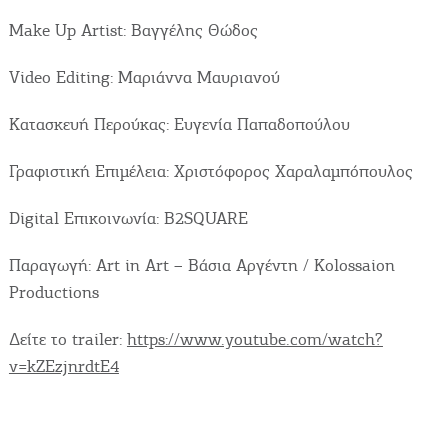
Make Up Artist: Βαγγέλης Θώδος
Video Editing: Μαριάννα Μαυριανού
Κατασκευή Περούκας: Ευγενία Παπαδοπούλου
Γραφιστική Επιμέλεια: Χριστόφορος Χαραλαμπόπουλος
Digital Επικοινωνία: B2SQUARE
Παραγωγή: Art in Art – Βάσια Αργέντη / Kolossaion
COOKIES.
Productions
Θα θέλαμε να σας ενημερώσουμε πως
Δείτε το trailer:
https://www.youtube.com/watch?
χρησιμοποιούμε Cookies. Μοναδικός μας σκοπός
v=kZEzjnrdtE4
η καλύτερη εμπειρία των χρηστών μας.
Επιλέγοντας να συνεχίσετε συμφωνείτε στη χρήση
Cookies.