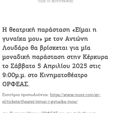
ΌΛΕΣ ΟΙ ΦΩΤΟΓΡΑΦΊΕΣ
Η θεατρική παράσταση
«Είμαι η
γυναίκα μου»
με τον
Αντώνη
Λουδάρο
θα βρίσκεται για
μία
μοναδική παράσταση
στην
Κέρκυρα
τo
Σάββατο
5 Απριλίου 2025
στις
9:00μ.μ.
στο
Κινηματοθέατρο
ΟΡΦΕΑΣ
.
Εισιτήρια προπωλούνται:
https://www.more.com/gr-
el/tickets/theater/eimai-i-gynaika-mou/