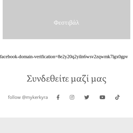
Φεστιβάλ
facebook-domain-verification=8e2y20q2yiln6wsv2zqwmk7lgx0gpv
Συνδεθείτε μαζί μας
follow @mykerkyra