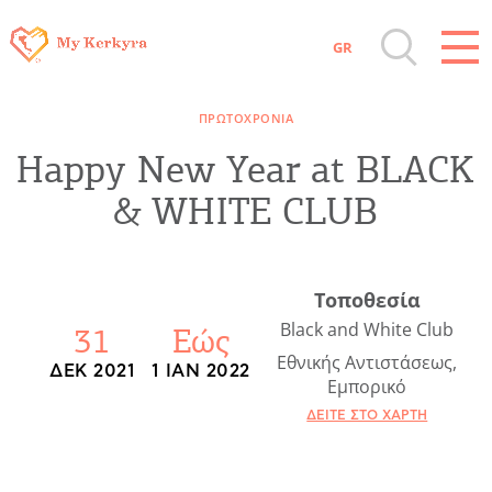
GR
Όλοι οι Προορισμοί
ΠΡΩΤΟΧΡΟΝΙΆ
Αξιοθέατα, Αγορά
Happy New Year at BLACK
& WHITE CLUB
Παραλίες, Φύση
Διαμονή, Digital Nomads, Τουριστικά
Τοποθεσία
Γραφεία
Black and White Club
31
Εώς
Εθνικής Αντιστάσεως,
ΔΕΚ 2021
1 ΙΑΝ 2022
Εμπορικό
Αμάξια, Σκάφη, Ταχι, Μεταφορές
ΔΕΊΤΕ ΣΤΟ ΧΆΡΤΗ
Events