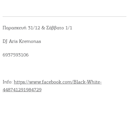
Δραστηριότητες για Μεγάλους & Παιδιά
Παρασκευή 31/12 & Σάββατο 1/1
Φαγητό, Ποτό, Διασκέδαση
DJ Aris Kremonas
6937593106
Γίνετε συνεργάτης μας
ΚΑΤΑΧΩΡΕΊΣΤΕ ΤΗΝ ΕΠΙΧΕΊΡΗΣΗ ΣΑΣ
Info:
https://www.facebook.com/Black-White-
Μείνετε ενημερωμένοι
448741291984729
Γράψτε για την Κέρκυρα
Περιοδικό
Χάρτης Προορισμών