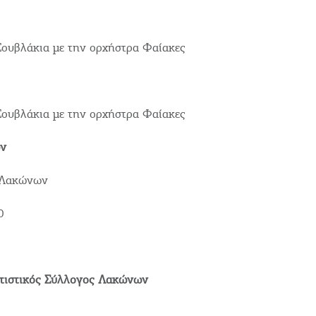
Σουβλάκια με την ορχήστρα Φαίακες
Σουβλάκια με την ορχήστρα Φαίακες
ν
Γίν
 Λακώνων
0
ΚΑ
Μεί
τιστικός Σύλλογος Λακώνων
COOKIES.