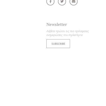
Newsletter
Λάβετε πρώτοι τις πιο πρόσφατες
ενημερώσεις του mykerkyra.
SUBSCRIBE
ετε συνεργάτης μας
ΤΑΧΩΡΕΊΣΤΕ ΤΗΝ ΕΠΙΧΕΊΡΗΣΗ ΣΑΣ
νετε ενημερωμένοι