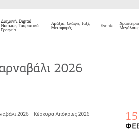
Διαμονή, Digital
Αμάξια, Σκάφη, Ταξί,
Δραστηριό
Nomads, Τουριστικά
Events
Μεταφορές
Μεγάλους
Γραφεία
αρναβάλι 2026
15
ΦΕΒ