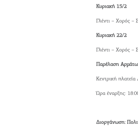
Κυριακή 15/2
Γλέντι – Χορός – 
Κυριακή 22/2
Όλοι οι Προορισμοί
Γλέντι – Χορός – 
Παρέλαση Αρμάτω
Αξιοθέατα, Αγορά
Κεντρική πλατεία
Παραλίες, Φύση
Ώρα έναρξης: 18:0
Διαμονή, Digital Nomads,
Διοργάνωση: Πολι
Τουριστικά Γραφεία