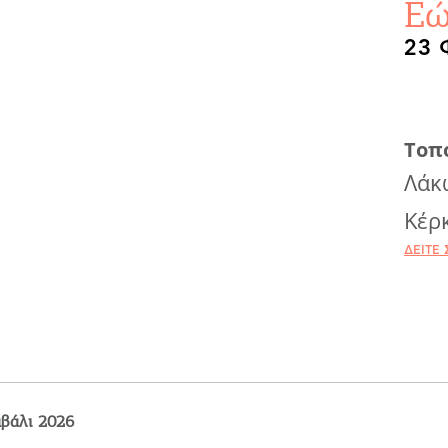
Εώ
23 
Τοπ
Λάκ
Κέρ
ΔΕΊΤΕ 
βάλι 2026