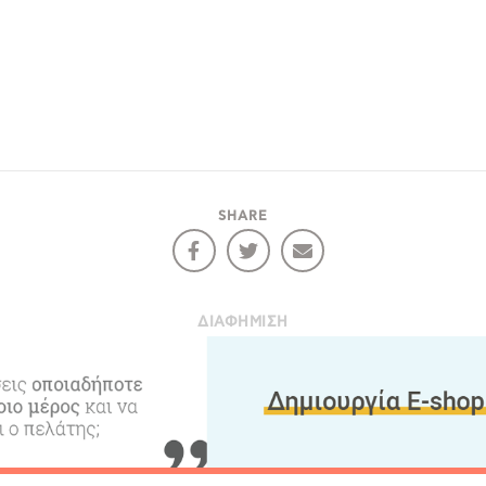
α θέλαμε να σας ενημερώσουμε πως χρησιμοποιούμε Cookies.
New
οναδικός μας σκοπός η καλύτερη εμπειρία των χρηστών μας.
Λάβετ
πιλέγοντας να συνεχίσετε συμφωνείτε στη χρήση Cookies.
Γράψτ
SHARE
Περιο
Χάρτ
υς
Video
Επικο
ΔΙΑΦΉΜΙΣΗ