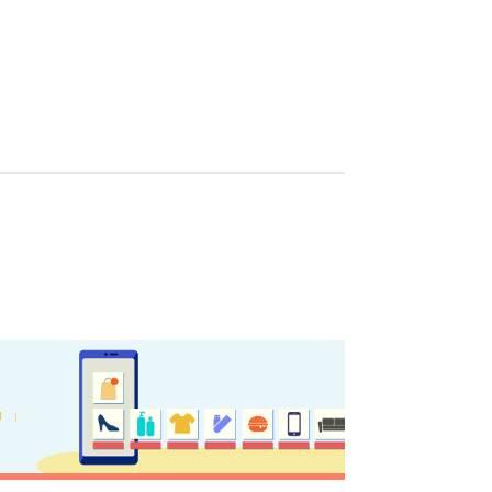
sletter
ε πρώτοι τις πιο πρόσφατες ενημερώσεις του mykerkyra.
ε για την Κέρκυρα
δικό
ης Προορισμών
s
ινωνία