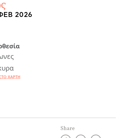
ς
ΦΕΒ 2026
οθεσία
ωνες
κυρα
ΣΤΟ ΧΆΡΤΗ
Share