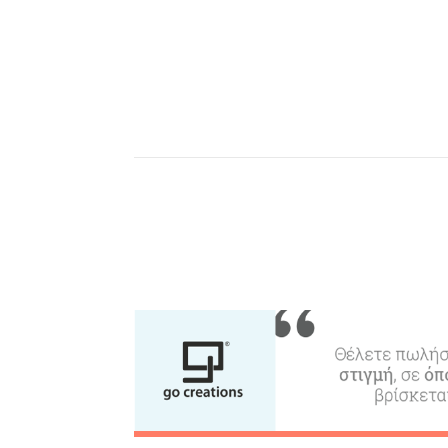
Θ
Αμάξια, Σκάφη, Ταχι,
Μ
Ε
Μεταφορές
Events
Δραστηριότητες για Μεγάλο
& Παιδιά
Φαγητό, Ποτό, Διασκέδαση