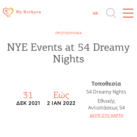
GR
Όλοι οι Προορισμοί
ΠΡΩΤΟΧΡΟΝΙΆ
Αξιοθέατα, Αγορά
NYE Events at 54 Dreamy
Nights
Παραλίες, Φύση
Διαμονή, Digital Nomads, Τουριστικά
Τοποθεσία
Γραφεία
54 Dreamy Nghts
31
Εώς
Εθνικής
ΔΕΚ 2021
2 ΙΑΝ 2022
Αντιστάσεως 54
Αμάξια, Σκάφη, Ταχι, Μεταφορές
ΔΕΊΤΕ ΣΤΟ ΧΆΡΤΗ
Events