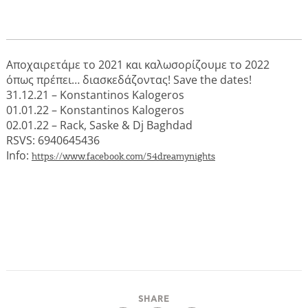
Δραστηριότητες για Μεγάλους & Παιδιά
Αποχαιρετάμε το 2021 και καλωσορίζουμε το 2022
Φαγητό, Ποτό, Διασκέδαση
όπως πρέπει… διασκεδάζοντας! Save the dates!
31.12.21 – Konstantinos Kalogeros
01.01.22 – Konstantinos Kalogeros
02.01.22 – Rack, Saske & Dj Baghdad
Γίνετε συνεργάτης μας
RSVS: 6940645436
Info:
https://www.facebook.com/54dreamynights
ΚΑΤΑΧΩΡΕΊΣΤΕ ΤΗΝ ΕΠΙΧΕΊΡΗΣΗ ΣΑΣ
Μείνετε ενημερωμένοι
Γράψτε για την Κέρκυρα
Περιοδικό
Χάρτης Προορισμών
SHARE