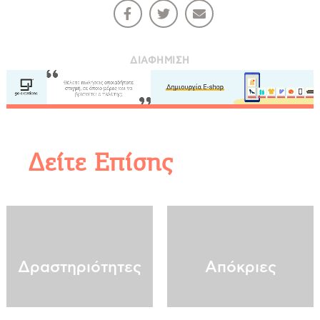
Videos
Επικοινωνία
ΔΙΑΦΉΜΙΣΗ
COOKIES.
Δείτε Επίσης
Θα θέλαμε να σας ενημερώσουμε πως
χρησιμοποιούμε Cookies. Μοναδικός μας σκοπός
η καλύτερη εμπειρία των χρηστών μας.
Επιλέγοντας να συνεχίσετε συμφωνείτε στη χρήση
Cookies.
Δραστηριότητες
Απόκριες