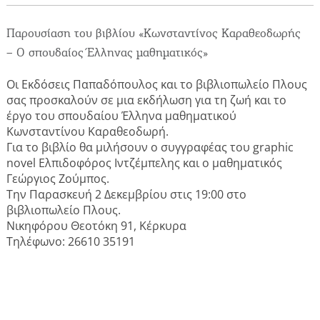
Δραστηριότητες για Μεγάλους & Παιδιά
Παρουσίαση του βιβλίου «Κωνσταντίνος Καραθεοδωρής
– Ο σπουδαίος Έλληνας μαθηματικός»
Φαγητό, Ποτό, Διασκέδαση
Οι Εκδόσεις Παπαδόπουλος και το βιβλιοπωλείο Πλους
σας προσκαλούν σε μια εκδήλωση για τη ζωή και το
έργο του σπουδαίου Έλληνα μαθηματικού
Κωνσταντίνου Καραθεοδωρή.
Γίνετε συνεργάτης μας
Για το βιβλίο θα μιλήσουν ο συγγραφέας του graphic
novel Ελπιδοφόρος Ιντζέμπελης και ο μαθηματικός
ΚΑΤΑΧΩΡΕΊΣΤΕ ΤΗΝ ΕΠΙΧΕΊΡΗΣΗ ΣΑΣ
Γεώργιος Ζούμπος.
Την Παρασκευή 2 Δεκεμβρίου στις 19:00 στο
Μείνετε ενημερωμένοι
βιβλιοπωλείο Πλους.
Νικηφόρου Θεοτόκη 91, Κέρκυρα
Τηλέφωνο: 26610 35191
Γράψτε για την Κέρκυρα
Περιοδικό
Χάρτης Προορισμών