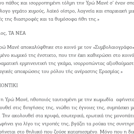
νο πάθος και ισορροπημένη τόλµη την Υρώ Μανέ σ’ έναν σπα
ογο γεµάτο χυµούς, λαϊκό οίστρο, λαγνεία και επαρχιακή µ
ές της διαστροφές και τα θυµόσοφα ήθη της.»
λος, ΤΑ ΝΕΑ
ρώ Μανέ αποκαλύφθηκε στο κοινό με τον «Συμβολαιογράφο»
μένο κωμικό της ένστικτο, που την έχει καθιερώσει στο κοινό
ραματική ερμηνευτική της γκάμα, ισορροπώντας αξιοθαύμαστ
ραγικές αποχρώσεις του ρόλου τής ανέραστης Ερασμίας.»
 ΠΟΝΤΙΚΙ
ς η Υρώ Μανέ, ηθοποιός ταυτισμένη με την κωμωδία αφήνετα
υθεί στις διηγήσεις της, νιώθει τις έγνοιες της, συμπάσχει μ
ν. Την ακολουθεί στα κρυφά, εσωτερικά, ερωτικά της μονοπάτι
φήνει για λίγο τις ντροπές της, βγάζει τα ρούχα της συντηρ
φήνεται στο θηλυκό που ζούσε καταπιεσμένο. Μόνο που η δι