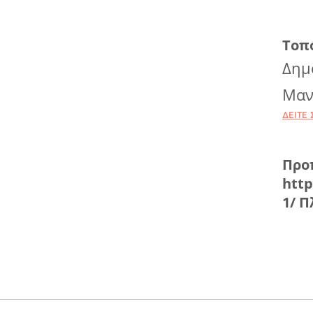
Τοπ
Δημ
Μαν
ΔΕΊΤΕ 
Προ
http
1/ Π