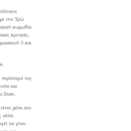
ονόλογος
με την Υρώ
ραγική κωμωδία
κές κριτικές,
αρασκευή 5 και
ετε συνεργάτης μας
ή.
ΤΑΧΩΡΕΊΣΤΕ ΤΗΝ ΕΠΙΧΕΊΡΗΣΗ ΣΑΣ
 περίπτερό της
νετε ενημερωμένοι
τυπα και
α ζήσει.
είναι μέσα στο
ς αλλά
sletter
γεί να γίνει…
ε πρώτοι τις πιο πρόσφατες ενημερώσεις του mykerkyra.