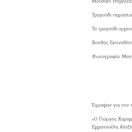
Μουσική επιμέλει
Τραγούδι παράστα
Το τραγούδι ερμη
Βοηθός Σκηνοθέτη
Φωτογραφία: Μαν
Έγραψαν για την 
«Ο Γιώργος Καραµί
Εµµανουέλα Αλεξί