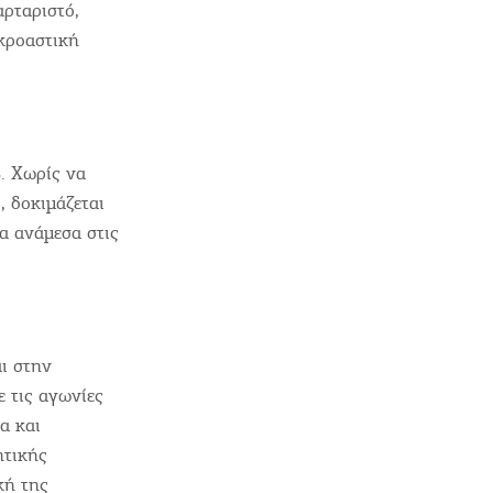
ρταριστό,
ικροαστική
. Χωρίς να
, δοκιμάζεται
α ανάμεσα στις
ι στην
ε τις αγωνίες
α και
ητικής
κή της