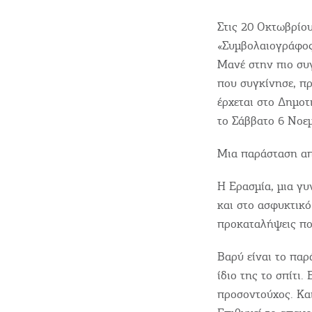
Στις 20 Οκτωβρίου
«Συμβολαιογράφος
Όλοι οι Προορισμοί
Μανέ στην πιο συγ
που συγκίνησε, πρ
έρχεται στο Δημοτ
Αξιοθέατα, Αγορά
το Σάββατο 6 Νοεμ
Μια παράσταση απο
Παραλίες, Φύση
Η Ερασμία, μια γυ
και στο ασφυκτικό
Διαμονή, Digital Nomads,
προκαταλήψεις που
Τουριστικά Γραφεία
Βαρύ είναι το παρ
ίδιο της το σπίτι
Θ
προσοντούχος. Και
Αμάξια, Σκάφη, Ταχι,
Μ