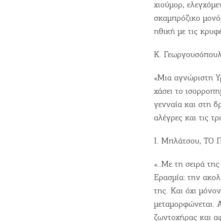
χιούµορ, ελεγχόµε
σκαµπρόζικο µονόλ
ηθική µε τις κρυφ
Κ. Γεωργουσόπου
«Μια αγνώριστη Υ
χάσει το ισορροπη
γενναία και στη δ
αλέγρες και τις τ
Ι. Μπλάτσου, ΤΟ
«..Με τη σειρά τη
Ερασμία: την ακολο
της. Και όχι μόνο
μεταμορφώνεται. Α
ζωντοχήρας και α