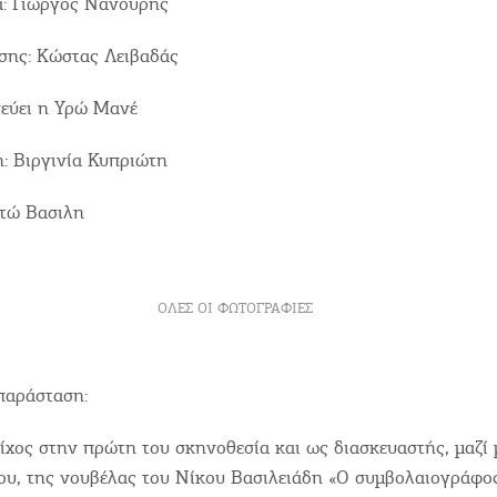
α: Γιώργος Νανούρης
σης: Κώστας Λειβαδάς
νεύει η Υρώ Μανέ
: Βιργινία Κυπριώτη
τώ Βασιλη
ΌΛΕΣ ΟΙ ΦΩΤΟΓΡΑΦΊΕΣ
παράσταση:
χος στην πρώτη του σκηνοθεσία και ως διασκευαστής, μαζί 
ου, της νουβέλας του Νίκου Βασιλειάδη «Ο συμβολαιογράφος