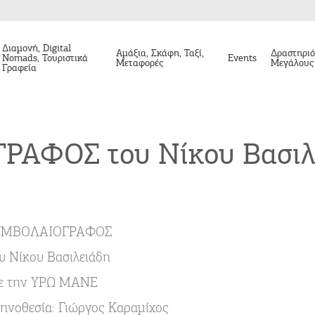
Διαμονή, Digital
Αμάξια, Σκάφη, Ταξί,
Δραστηριό
Nomads, Τουριστικά
Events
Μεταφορές
Μεγάλους
Γραφεία
ΑΦΟΣ του Νίκου Βασιλε
ΥΜΒΟΛΑΙΟΓΡΑΦΟΣ
υ Νίκου Βασιλειάδη
ε την ΥΡΩ ΜΑΝΕ
ηνοθεσία: Γιώργος Καραμίχος