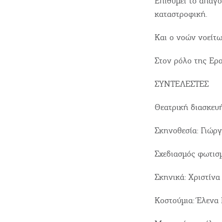
Επιθυμεί το απαγο
Ε
καταστροφική.
Μεταφορές
Και ο νοών νοείτ
Events
Στον ρόλο της Ερ
ΣΥΝΤΕΛΕΣΤΕΣ
Δραστηριότητες για Μεγάλο
Θεατρική διασκευ
& Παιδιά
Σκηνοθεσία: Γιώρ
Φαγητό, Ποτό, Διασκέδαση
Σχεδιασμός φωτι
Σκηνικά: Χριστίνα
Κοστούμια: Έλενα