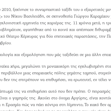
 2010, ξεκίνησε το συναρπαστικό ταξίδι του ο εξαιρετικός μ
» του Νίκου Βασιλειάδη, σε σκηνοθεσία Γιώργου Καραμίχου 
κλονιστική ερμηνεία της καριέρας της. 11 χρόνια μετά, η τ
οβλημάτισε, αγαπήθηκε από το κοινό και απέσπασε διθυραμβι
ικό Θέατρο Κέρκυρας για δύο επετειακές παραστάσεις, την Π
βρίου.
Γίν
λογία και εξομολόγηση που μάς ταξιδεύει σε μια άλλη εποχ
ΚΑ
ναίκα χήρα, μεγαλώνει τη μοναχοκόρη της εγκλωβισμένη στο
Μεί
 περιβάλλον μιας επαρχιακής πόλης γεμάτης ταμπού, στερεό
 δεν της επιτρέπουν να επιθυμήσει, να ερωτευτεί, εν τέλει ν
COOKIES.
άπτωμά της να επιθυμήσει αυτό που δεν πρέπει. Ο πειρασμός 
. Είναι ο γαμπρός της. Ακούει στο όνομα Αργύρης, είναι κοντό
α θέλαμε να σας ενημερώσουμε πως χρησιμοποιούμε Cookies.
New
 η Ερασμία πώς να πάει κόντρα στη λίμπιντο; Το κακό δεν αρ
οναδικός μας σκοπός η καλύτερη εμπειρία των χρηστών μας.
Λάβετ