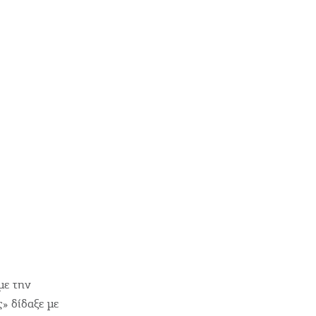
µε την
» δίδαξε µε