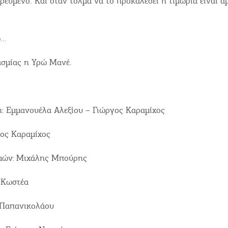
ρευμένο. Και όταν τολμά να το προκαλέσει η τιμωρία είναι ά
πιλέγοντας να συνεχίσετε συμφωνείτε στη χρήση Cookies.
ω…
Γράψτ
ασμίας η Υρώ Μανέ.
Περιο
Χάρτ
υς
Video
ή: Εμμανουέλα Αλεξίου – Γιώργος Καραμίχος
Επικο
γος Καραμίχος
σμών: Μιχάλης Μπούρης
 Κωστέα
 Παπανικολάου