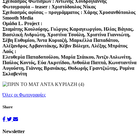
Σχεδιασμός Φωτισμών : Αντώνης Χονδρογιάννης
Φωτογραφία – teaser : Χριστόδουλος Νίκας
Σχεδιασμός αφίσας – προγράμματος : Χάρης Χρυσανθόπουλος
Smooth Media
Ομάδα L. Project :
Σταμάτης Κουλούρης, Γιώργος Καραγεωργίου, Ηλίας Βάγιας,
Βασιλική Ανδριώτη, Χριστίνα Τσούλη, Χριστίνα Γιαννιώτη,
Σέβη Ευθυμίου, Άντα Κυριαζή, Μαρκέλλα Παπαδάτου,
Αλέξανδρος Αρβανιτάκης, Κέβιν Βόλεμπ, Αλέξης Μπράτος
Λαός :
Ελευθερία Παπαδοπούλου, Μαρία Στάικου, Άντζυ Αυλωνίτη,
Παύλος Κοντός, Εύα Ακριτίδου, Ανθούλα Παππά, Κωνσταντίνα
Αυγούστη, Γιάννης Βρανάκης, Θοδωρής Γραντζιώτης, Ρομίνα
Σκλαβενίτη
Όλες οι Φωτογραφίες
Share
Newsletter