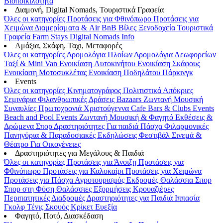
Βιοποικιλότητα
Διαμονή, Digital Nomads, Τουριστικά Γραφεία
Όλες οι κατηγορίες
Προτάσεις για Φθινόπωρο
Προτάσεις για
Χειμώνα
Διαμερίσματα & Air BnB
Βίλες
Ξενοδοχεία
Τουριστικά
Γραφεία
Farm Stays
Digital Nomads Info
Αμάξια, Σκάφη, Ταχι, Μεταφορές
Όλες οι κατηγορίες
Δρομολόγια Πλοίων
Δρομολόγια Λεωφορείων
Ταξί & Μini Van
Ενοικίαση Aυτοκινήτου
Ενοικίαση Σκάφους
Ενοικίαση Μοτοσυκλέτας
Ενοικίαση Ποδηλάτου
Πάρκινγκ
Events
Όλες οι κατηγορίες
Κινηματογράφος
Πολιτιστικά
Απόκριες
Σεμινάρια
Φιλανθρωπικές Δράσεις
Bazaars
Ζωντανή Μουσική
Συναυλίες
Πρωτοχρονιά
Χριστούγεννα
Cafe Bars & Clubs Events
Beach and Pool Events
Ζωντανή Μουσική & Φαγητό
Εκθέσεις &
Δρώμενα
Σπορ
Δραστηριότητες
Για παιδιά
Πάσχα
Φιλαρμονικές
Πανηγύρια & Παραδοσιακές Εκδηλώσεις
Φεστιβάλ
Σινεμά &
Θέατρο
Για Οικογένειες
Δραστηριότητες για Μεγάλους & Παιδιά
Όλες οι κατηγορίες
Προτάσεις για Άνοιξη
Προτάσεις για
Φθινόπωρο
Προτάσεις για Καλοκαίρι
Προτάσεις για Χειμώνα
Προτάσεις για Πάσχα
Αγροτουρισμός
Εκδρομές
Θαλάσσια Σπορ
Σπορ στη Φύση
Θαλάσσιες Εξορμήσεις
Κρουαζιέρες
Περιπατητικές Διαδρομές
Δραστηριότητες για Παιδιά
Ιππασία
Γκολφ
Τένις
Σκουός
Κρίκετ
Ευεξία
Φαγητό, Ποτό, Διασκέδαση