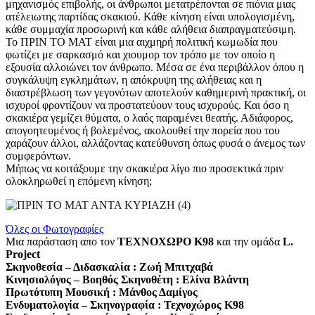
μηχανισμός επιβολής, οι άνθρωποι μετατρέπονται σε πιόνια μιας
ατέλειωτης παρτίδας σκακιού. Κάθε κίνηση είναι υπολογισμένη,
κάθε συμμαχία προσωρινή και κάθε αλήθεια διαπραγματεύσιμη.
Το ΠΡΙΝ ΤΟ ΜΑΤ είναι μια αιχμηρή πολιτική κωμωδία που
φωτίζει με σαρκασμό και χιουμορ τον τρόπο με τον οποίο η
εξουσία αλλοιώνει τον άνθρωπο. Μέσα σε ένα περιβάλλον όπου η
συγκάλυψη εγκλημάτων, η απόκρυψη της αλήθειας και η
διαστρέβλωση των γεγονότων αποτελούν καθημερινή πρακτική, οι
ισχυροί φροντίζουν να προστατεύουν τους ισχυρούς. Και όσο η
σκακιέρα γεμίζει θύματα, ο λαός παραμένει θεατής. Αδιάφορος,
απογοητευμένος ή βολεμένος, ακολουθεί την πορεία που του
χαράζουν άλλοι, αλλάζοντας κατεύθυνση όπως φυσά ο άνεμος των
συμφερόντων.
Μήπως να κοιτάξουμε την σκακιέρα λίγο πιο προσεκτικά πριν
ολοκληρωθεί η επόμενη κίνηση;
Όλες οι Φωτογραφίες
Μια παράσταση απο τον
ΤΕΧΝΟΧΩΡΟ Κ98
και την ομάδα
L.
Project
Σκηνοθεσία – Διδασκαλία : Ζωή Μπιτχαβά
Κινησιολόγος – Βοηθός Σκηνοθέτη : Ελίνα Βλάντη
Πρωτότυπη Μουσική : Μάνθος Δαμίγος
Ενδυματολογία – Σκηνογραφία : Τεχνοχώρος Κ98