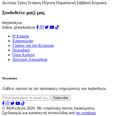
Δευτέρα
Τρίτη
Τετάρτη
Πέμπτη
Παρασκευή
Σάββατο
Κυριακή
Συνδεθείτε μαζί μας
#mykerkyra
follow @mykerkyra
Η Εταιρία
Επικοινωνία
Γράψτε για την Κέρκυρα
Περιοδικό
Όροι Χρήσης
Πολιτική Απορρήτου
Newsletter
Λάβετε πρώτοι τις πιο πρόσφατες ενημερώσεις του mykerkyra.
© MyKerkyra 2026. Με επιφύλαξη παντός δικαιώματος
Σχεδιασμός και κατασκευή ιστοσελίδας από
go creations