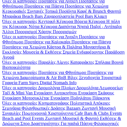
Όλες οι κατηγορίες
Προτάσεις για Άνοιξη
Προτάσεις για
Φθινόπωρο
Προτάσεις για Πάσχα
Προτάσεις για Χειμώνα
Κερκυραϊκές Συνταγές
Τοπικά Προϊόντα
Καφέ & Brunch
Φαγητό
Μπαράκια
Beach Bars
Ζαχαροπλαστεία
Pool Bars
Κλαμπ
Όλες οι κατηγορίες
Κεντρική Κέρκυρα
Βόρεια Κέρκυρα
Η πόλη
της Κέρκυρας
Νότια Κέρκυρα
Διαπόντια Νησιά
Παξοί - Αντίπαξοι
Άλλοι Προορισμοί
Χάρτης Προορισμών
Όλες οι κατηγορίες
Προτάσεις για Άνοιξη
Προτάσεις για
Φθινόπωρο
Προτάσεις για Καλοκαίρι
Προτάσεις για Πάσχα
Προτάσεις για Χειμώνα
Κάστρα & Παλάτια
Μοναστήρια &
Εκκλησίες
Μουσεία & Εκθέσεις
Σημεία Ενδιαφέροντος
Παράδοση
Αγορά
Όλες οι κατηγορίες
Παραλίες
Λίμνες
Καταρράκτες
Σπήλαια
Βουνά
Βιοποικιλότητα
Όλες οι κατηγορίες
Προτάσεις για Φθινόπωρο
Προτάσεις για
Χειμώνα
Διαμερίσματα & Air BnB
Βίλες
Ξενοδοχεία
Τουριστικά
Γραφεία
Farm Stays
Digital Nomads Info
Όλες οι κατηγορίες
Δρομολόγια Πλοίων
Δρομολόγια Λεωφορείων
Ταξί & Μini Van
Ενοικίαση Aυτοκινήτου
Ενοικίαση Σκάφους
Ενοικίαση Μοτοσυκλέτας
Ενοικίαση Ποδηλάτου
Πάρκινγκ
Όλες οι κατηγορίες
Κινηματογράφος
Πολιτιστικά
Απόκριες
Σεμινάρια
Φιλανθρωπικές Δράσεις
Bazaars
Ζωντανή Μουσική
Συναυλίες
Πρωτοχρονιά
Χριστούγεννα
Cafe Bars & Clubs Events
Beach and Pool Events
Ζωντανή Μουσική & Φαγητό
Εκθέσεις &
Δρώμενα
Σπορ
Δραστηριότητες
Για παιδιά
Πάσχα
Φιλαρμονικές