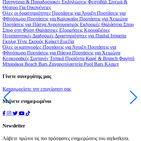
Πανηγύρια & Παραδοσιακές Εκδηλώσεις
Φεστιβάλ
Σινεμά &
Θέατρο
Για Οικογένειες
Όλες οι δραστηριότητες
Προτάσεις για Άνοιξη
Προτάσεις για
Φθινόπωρο
Προτάσεις για Καλοκαίρι
Προτάσεις για Χειμώνα
Προτάσεις για Πάσχα
Αγροτουρισμός
Εκδρομές
Θαλάσσια Σπορ
Σπορ στη Φύση
Θαλάσσιες Εξορμήσεις
Κρουαζιέρες
Περιπατητικές Διαδρομές
Δραστηριότητες για Παιδιά
Ιππασία
Γκολφ
Τένις
Σκουός
Κρίκετ
Ευεξία
Όλες οι κατηγορίες
Προτάσεις για Άνοιξη
Προτάσεις για
Φθινόπωρο
Προτάσεις για Πάσχα
Προτάσεις για Χειμώνα
Κερκυραϊκές Συνταγές
Τοπικά Προϊόντα
Καφέ & Brunch
Φαγητό
Μπαράκια
Beach Bars
Ζαχαροπλαστεία
Pool Bars
Κλαμπ
Γίνετε συνεργάτης μας
Καταχωρείστε την επιχείρηση σας
Μείνετε ενημερωμένοι
Newsletter
Λάβετε πρώτοι τις πιο πρόσφατες ενημερώσεις του mykerkyra.