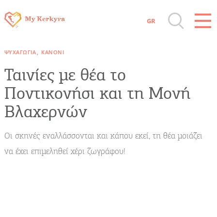
GR
Όλοι οι Προορισμοί
ΨΥΧΑΓΩΓΊΑ
ΚΑΝΌΝΙ
Αξιοθέατα, Αγορά
Ταινίες με θέα το
Ποντικονήσι και τη Μονή
Παραλίες, Φύση
Βλαχερνών
Διαμονή, Digital Nomads, Τουριστικά
Οι σκηνές εναλλάσσονται και κάπου εκεί, τη θέα μοιάζει
Γραφεία
να έχει επιμεληθεί χέρι ζωγράφου!
Αμάξια, Σκάφη, Ταχι, Μεταφορές
Events