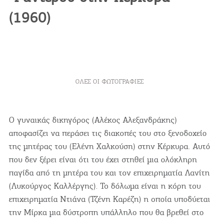
(1960)
COOKIES.
ΌΛΕΣ ΟΙ ΦΩΤΟΓΡΑΦΊΕΣ
Θα θέλαμε να σας ενημερώσουμε πως
χρησιμοποιούμε Cookies. Μοναδικός μας σκοπός
η καλύτερη εμπειρία των χρηστών μας.
O γυναικάς δικηγόρος (Αλέκος Αλεξανδράκης)
Επιλέγοντας να συνεχίσετε συμφωνείτε στη χρήση
αποφασίζει να περάσει τις διακοπές του στο ξενοδοχείο
Cookies.
της μητέρας του (Ελένη Χαλκούση) στην Κέρκυρα. Αυτό
που δεν ξέρει είναι ότι του έχει στηθεί μια ολόκληρη
παγίδα από τη μητέρα του και τον επιχειρηματία Λανίτη
(Λυκούργος Καλλέργης). Το δόλωμα είναι η κόρη του
επιχειρηματία Ντιάνα (Τζένη Καρέζη) η οποία υποδύεται
την Μίρκα μια δύστροπη υπάλληλο που θα βρεθεί στο