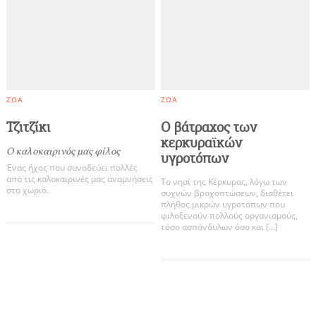
ΖΏΑ
ΖΏΑ
Τζιτζίκι
Ο βάτραχος των
κερκυραϊκών
Ο καλοκαιρινός μας φίλος
υγροτόπων
Ένας ήχος που συνοδεύει πολλές
από τις καλοκαιρινές μας αναμνήσεις
Το νησί της Κέρκυρας, λόγω των
στο χωριό.
συχνών βροχοπτώσεων, διαθέτει
πλήθος μικρών υγροτόπων που
φιλοξενούν πολλούς οργανισμούς,
τόσο ασπόνδυλων όσο και […]