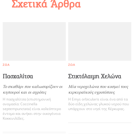
Σχετικά Άρθρα
ΖΏΑ
ΖΏΑ
Πασχαλίτσα
Στικτόλαιμη Χελώνα
Το σκαθάρι που καλωσορίζουν οι
Μία νεροχελώνα που κοσμεί τους
κηπουροί και οι αγρότες
κερκυραϊκούς υγροτόπους
Η πασχαλίτσα (επιστημονική
Η Emys orbicularis είναι ένα από τα
ονομασία: Coccinella
δύο είδη χελώνας γλυκού νερού που
septempunctata) είναι κολεόπτερο
υπάρχουν στο νησί της Κέρκυρας.
έντομο και ανήκει στην οικογένεια
Κοκκινιλίδες.