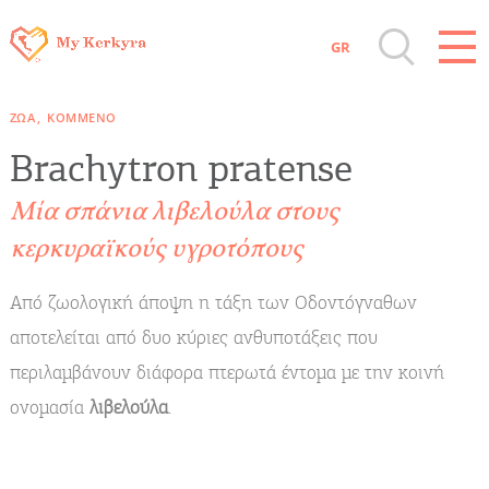
GR
Όλοι οι Προορισμοί
ΖΏΑ
ΚΟΜΜΈΝΟ
Αξιοθέατα, Αγορά
Brachytron pratense
Μία σπάνια λιβελούλα στους
Παραλίες, Φύση
κερκυραϊκούς υγροτόπους
Διαμονή, Digital Nomads, Τουριστικά
Από ζωολογική άποψη η τάξη των Οδοντόγναθων
Γραφεία
αποτελείται από δυο κύριες ανθυποτάξεις που
περιλαμβάνουν διάφορα πτερωτά έντομα με την κοινή
Αμάξια, Σκάφη, Ταχι, Μεταφορές
ονομασία
λιβελούλα
.
Events