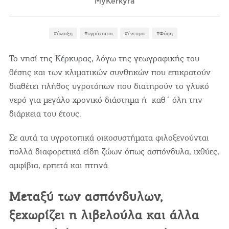
MyKerkyra
Videos
Επικοινωνία
#άνοιξη
#υγρότοποι
#έντομα
#Φύση
Το νησί της Κέρκυρας, λόγω της γεωγραφικής του
θέσης και των κλιματικών συνθηκών που επικρατούν
διαθέτει πλήθος υγροτόπων που διατηρούν το γλυκό
νερό για μεγάλο χρονικό διάστημα ή καθ΄ όλη την
διάρκεια του έτους.
Σε αυτά τα υγροτοπικά οικοσυστήματα φιλοξενούνται
πολλά διαφορετικά είδη ζώων όπως ασπόνδυλα, ιχθύες,
αμφίβια, ερπετά και πτηνά.
Μεταξύ των ασπόνδυλων,
ξεχωρίζει η
λιβελούλα
και άλλα