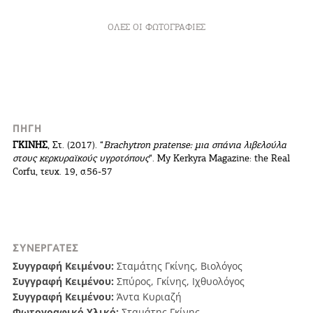
ΌΛΕΣ ΟΙ ΦΩΤΟΓΡΑΦΊΕΣ
COOKIES.
Θα θέλαμε να σας ενημερώσουμε πως
ΠΗΓΉ
χρησιμοποιούμε Cookies. Μοναδικός μας σκοπός
ΓKINHΣ
, Στ. (2017). “
Brachytron pratense: μια σπάνια λιβελούλα
η καλύτερη εμπειρία των χρηστών μας.
στους κερκυραϊκούς υγροτόπους
“. My Kerkyra Magazine: the Real
Επιλέγοντας να συνεχίσετε συμφωνείτε στη χρήση
Corfu, τευχ. 19, σ.56-57
Cookies.
ΣΥΝΕΡΓΆΤΕΣ
Συγγραφή Κειμένου:
Σταμάτης Γκίνης, Βιολόγος
Συγγραφή Κειμένου:
Σπύρος, Γκίνης, Ιχθυολόγος
Συγγραφή Κειμένου:
Άντα Κυριαζή
Φωτογραφικό Υλικό:
Σταμάτης Γκίνης