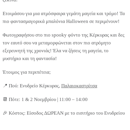
Ετοιμάσου για μια ατμόσφαιρα γεμάτη μαγεία και τρόμο! Τα
πιο φαντασμαγορικά μπαλόνια Halloween σε περιμένουν!
Φωτογραφήσου στο πιο spooky φόντο της Κέρκυρας και δες
τον εαυτό σου να μεταμορφώνεται στον πιο ατρόμητο
εξερευνητή της χρονιάς! Έλα να ζήσεις τη μαγεία, το
μυστήριο και τη φαντασία!
COOKIES.
Έτοιμος για περιπέτεια;
📍 Πού: Ενυδρείο Κέρκυρας,
Παλαιοκαστρίτσα
Θα θέλαμε να σας ενημερώσουμε πως
χρησιμοποιούμε Cookies. Μοναδικός μας σκοπός
📆 Πότε: 1 & 2 Νοεμβρίου | 11:00 – 14:00
η καλύτερη εμπειρία των χρηστών μας.
Επιλέγοντας να συνεχίσετε συμφωνείτε στη χρήση
🎉 Κόστος: Είσοδος ΔΩΡΕΑΝ με το εισιτήριο του Ενυδρείου
Cookies.