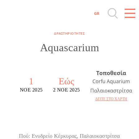
GR
Όλοι οι Προορισμοί
ΔΡΑΣΤΗΡΙΌΤΗΤΕΣ
Αξιοθέατα, Αγορά
Aquascarium
Παραλίες, Φύση
Τοποθεσία
Διαμονή, Digital Nomads, Τουριστικά
1
Εώς
Corfu Aquarium
Γραφεία
ΝΟΈ 2025
2 ΝΟΈ 2025
Παλαιοκαστρίτσα
ΔΕΊΤΕ ΣΤΟ ΧΆΡΤΗ
Αμάξια, Σκάφη, Ταχι, Μεταφορές
Events
Πού: Ενυδρείο Κέρκυρας, Παλαιοκαστρίτσα