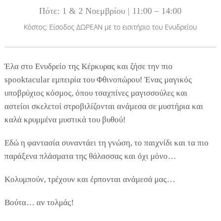
Δραστηριότητες για Μεγάλους & Παιδιά
Πότε: 1 & 2 Νοεμβρίου | 11:00 – 14:00
Φαγητό, Ποτό, Διασκέδαση
Κόστος: Είσοδος ΔΩΡΕΑΝ με το εισιτήριο του Ενυδρείου
Έλα στο Ενυδρείο της Κέρκυρας και ζήσε την πιο
Γίνετε συνεργάτης μας
spooktacular εμπειρία του Φθινοπώρου! Ένας μαγικός
υποβρύχιος κόσμος, όπου τσαχπίνες μαγισσούλες και
ΚΑΤΑΧΩΡΕΊΣΤΕ ΤΗΝ ΕΠΙΧΕΊΡΗΣΗ ΣΑΣ
αστείοι σκελετοί στροβιλίζονται ανάμεσα σε μυστήρια και
Μείνετε ενημερωμένοι
καλά κρυμμένα μυστικά του βυθού!
Εδώ η φαντασία συναντάει τη γνώση, το παιχνίδι και τα πιο
παράξενα πλάσματα της θάλασσας και όχι μόνο…
Γράψτε για την Κέρκυρα
Περιοδικό
Κολυμπούν, τρέχουν και έρπονται ανάμεσά μας…
Χάρτης Προορισμών
Videos
Βούτα… αν τολμάς!
Επικοινωνία