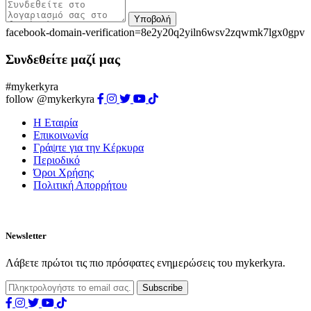
Υποβολή
facebook-domain-verification=8e2y20q2yiln6wsv2zqwmk7lgx0gpv
Συνδεθείτε μαζί μας
#mykerkyra
follow @mykerkyra
Η Εταιρία
Επικοινωνία
Γράψτε για την Κέρκυρα
Περιοδικό
Όροι Χρήσης
Πολιτική Απορρήτου
Newsletter
Λάβετε πρώτοι τις πιο πρόσφατες ενημερώσεις του mykerkyra.