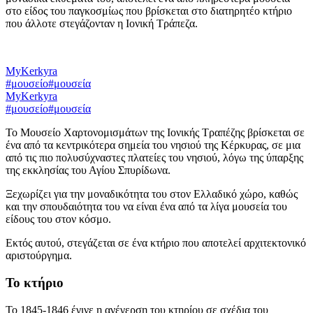
στο είδος του παγκοσμίως που βρίσκεται στο διατηρητέο κτήριο
που άλλοτε στεγάζονταν η Ιονική Τράπεζα.
MyKerkyra
#μουσείο
#μουσεία
MyKerkyra
#μουσείο
#μουσεία
Το Μουσείο Χαρτονομισμάτων της Ιονικής Τραπέζης βρίσκεται σε
ένα από τα κεντρικότερα σημεία του νησιού της Κέρκυρας, σε μια
από τις πιο πολυσύχναστες πλατείες του νησιού, λόγω της ύπαρξης
της εκκλησίας του Αγίου Σπυρίδωνα.
Ξεχωρίζει για την μοναδικότητα του στον Ελλαδικό χώρο, καθώς
και την σπουδαιότητα του να είναι ένα από τα λίγα μουσεία του
είδους του στον κόσμο.
Εκτός αυτού, στεγάζεται σε ένα κτήριο που αποτελεί αρχιτεκτονικό
αριστούργημα.
Το κτήριο
Το 1845-1846 έγινε η ανέγερση του κτηρίου σε σχέδια του