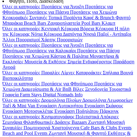
Φαγητό, Ποτό, Διασκέδαση
Όλες οι κατηγορίες
Προτάσεις για Άνοιξη
Προτάσεις για
Φθινόπωρο
Προτάσεις για Πάσχα
Προτάσεις για Χειμώνα
Κερκυραϊκές Συνταγές
Τοπικά Προϊόντα
Καφέ & Brunch
Φαγητό
Μπαράκια
Beach Bars
Ζαχαροπλαστεία
Pool Bars
Κλαμπ
Όλες οι κατηγορίες
Κεντρική Κέρκυρα
Βόρεια Κέρκυρα
Η πόλη
της Κέρκυρας
Νότια Κέρκυρα
Διαπόντια Νησιά
Παξοί - Αντίπαξοι
Άλλοι Προορισμοί
Χάρτης Προορισμών
Όλες οι κατηγορίες
Προτάσεις για Άνοιξη
Προτάσεις για
Φθινόπωρο
Προτάσεις για Καλοκαίρι
Προτάσεις για Πάσχα
Προτάσεις για Χειμώνα
Κάστρα & Παλάτια
Μοναστήρια &
Εκκλησίες
Μουσεία & Εκθέσεις
Σημεία Ενδιαφέροντος
Παράδοση
Αγορά
Όλες οι κατηγορίες
Παραλίες
Λίμνες
Καταρράκτες
Σπήλαια
Βουνά
Βιοποικιλότητα
Όλες οι κατηγορίες
Προτάσεις για Φθινόπωρο
Προτάσεις για
Χειμώνα
Διαμερίσματα & Air BnB
Βίλες
Ξενοδοχεία
Τουριστικά
Γραφεία
Farm Stays
Digital Nomads Info
Όλες οι κατηγορίες
Δρομολόγια Πλοίων
Δρομολόγια Λεωφορείων
Ταξί & Μini Van
Ενοικίαση Aυτοκινήτου
Ενοικίαση Σκάφους
Ενοικίαση Μοτοσυκλέτας
Ενοικίαση Ποδηλάτου
Πάρκινγκ
Όλες οι κατηγορίες
Κινηματογράφος
Πολιτιστικά
Απόκριες
Σεμινάρια
Φιλανθρωπικές Δράσεις
Bazaars
Ζωντανή Μουσική
Συναυλίες
Πρωτοχρονιά
Χριστούγεννα
Cafe Bars & Clubs Events
Beach and Pool Events
Ζωντανή Μουσική & Φαγητό
Εκθέσεις &