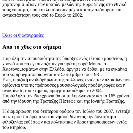
χαρτονομισμάτων των κρατών-μελών της Ευρωζώνης στο εθνικό
τους νόμισμα, που κυκλοφόρησαν μέχρι και την απόσυρση και
αντικατάσταση τους από το Ευρώ το 2002.
Όλες οι Φωτογραφίες
Απο το χθες στο σήμερα
Παρ όλη την σπουδαιότητα της ύπαρξης ενός τέτοιου μουσείου, η
χρονιά που θα εγκαινιαζόταν για πρώτη φορά Μουσείο
Χαρτονομισμάτων στην Ελλάδα, άργησε να έρθει, με τα εγκαίνια
του να πραγματοποιούνται τον Σεπτέμβριο του 1981.
Ενώ, η ριζική αναδιάρθρωση της συλλογής εντός των πλαισίων που
ορίζονται υπό τις πρέπουσες μουσειολογικές προδιαγραφές και η
ανακαίνιση του κτηρίου, πραγματοποιήθηκε το 2004.
Παράλληλα την ίδια χρονιά θα συμπληρώνονταν και τα 165 χρόνια
από την ίδρυση της Τραπέζης Πίστεως και της Ιονικής Τραπέζης.
Η διαμόρφωση του δεύτερου ορόφου τον Ιούλιο του 2007, ενέταξε
το κτήριο στα δρώμενα του νησιού δίνοντας την δυνατότητα
φιλοξενίας εκθέσεων και πολιτιστικών δραστηριοποιήσεων εντός
του κτηρίου.