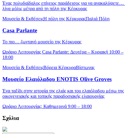
Ένας πολυδαίδαλος επίγειος παράδεισος για να ανακαλύψετε…
λίγα μόλις μέτρα από τη πόλη της Κέρκυρας
Μουσεία & Εκθέσεις
Η πόλη της Κέρκυρας
Παλιά Πόλη
Casa Parlante
Το πιο… ζωντανό μουσείο της Κέρκυρας
Ωράριο Λειτουργίας Casa Parlante: Δευτέρα – Κυριακή 10:00 –
18:00
Μουσεία & Εκθέσεις
Βόρεια Κέρκυρα
Βίστωνας
Μουσείο Ελαιόλαδου ENOTIS Olive Groves
Ένα ταξίδι στην ιστορία της ελιάς και του ελαιόλαδου μέσω της
οικογενειακής και τοπικής παραδοσιακής ελαιουργίας
Ωράριο Λειτουργίας: Καθημερινά 9:00 – 18:00
Σχόλια