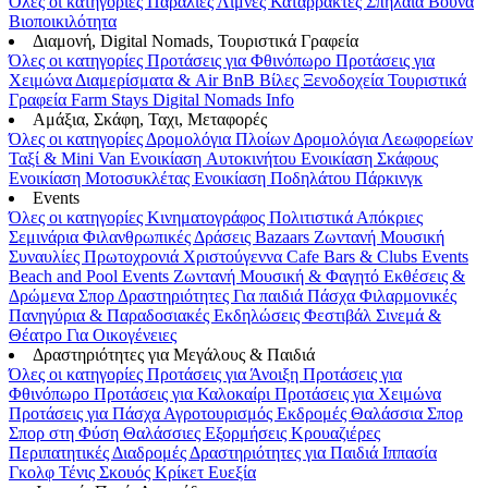
Όλες οι κατηγορίες
Παραλίες
Λίμνες
Καταρράκτες
Σπήλαια
Βουνά
Βιοποικιλότητα
Διαμονή, Digital Nomads, Τουριστικά Γραφεία
Όλες οι κατηγορίες
Προτάσεις για Φθινόπωρο
Προτάσεις για
Χειμώνα
Διαμερίσματα & Air BnB
Βίλες
Ξενοδοχεία
Τουριστικά
Γραφεία
Farm Stays
Digital Nomads Info
Αμάξια, Σκάφη, Ταχι, Μεταφορές
Όλες οι κατηγορίες
Δρομολόγια Πλοίων
Δρομολόγια Λεωφορείων
Ταξί & Μini Van
Ενοικίαση Aυτοκινήτου
Ενοικίαση Σκάφους
Ενοικίαση Μοτοσυκλέτας
Ενοικίαση Ποδηλάτου
Πάρκινγκ
Events
Όλες οι κατηγορίες
Κινηματογράφος
Πολιτιστικά
Απόκριες
Σεμινάρια
Φιλανθρωπικές Δράσεις
Bazaars
Ζωντανή Μουσική
Συναυλίες
Πρωτοχρονιά
Χριστούγεννα
Cafe Bars & Clubs Events
Beach and Pool Events
Ζωντανή Μουσική & Φαγητό
Εκθέσεις &
Δρώμενα
Σπορ
Δραστηριότητες
Για παιδιά
Πάσχα
Φιλαρμονικές
Πανηγύρια & Παραδοσιακές Εκδηλώσεις
Φεστιβάλ
Σινεμά &
Θέατρο
Για Οικογένειες
Δραστηριότητες για Μεγάλους & Παιδιά
Όλες οι κατηγορίες
Προτάσεις για Άνοιξη
Προτάσεις για
Φθινόπωρο
Προτάσεις για Καλοκαίρι
Προτάσεις για Χειμώνα
Προτάσεις για Πάσχα
Αγροτουρισμός
Εκδρομές
Θαλάσσια Σπορ
Σπορ στη Φύση
Θαλάσσιες Εξορμήσεις
Κρουαζιέρες
Περιπατητικές Διαδρομές
Δραστηριότητες για Παιδιά
Ιππασία
Γκολφ
Τένις
Σκουός
Κρίκετ
Ευεξία