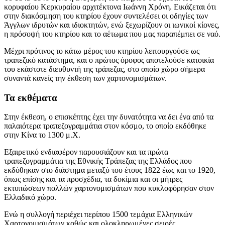
κορυφαίου Κερκυραίου αρχιτέκτονα Ιωάννη Χρόνη. Εικάζεται ότι
στην διακόσμηση του κτηρίου έχουν συντελέσει οι οδηγίες των
Άγγλων ιδρυτών και ιδιοκτητών, ενώ ξεχωρίζουν οι ιωνικοί κίονες,
η πρόσοψή του κτηρίου και το αέτωμα που μας παραπέμπει σε ναό.
Μέχρι πρότινος το κάτω μέρος του κτηρίου λειτουργούσε ως
τραπεζικό κατάστημα, και ο πρώτος όροφος αποτελούσε κατοικία
του εκάστοτε διευθυντή της τράπεζας, στο οποίο χώρο σήμερα
συναντά κανείς την έκθεση των χαρτονομισμάτων.
Τα εκθέματα
Στην έκθεση, ο επισκέπτης έχει την δυνατότητα να δει ένα από τα
παλαιότερα τραπεζογραμμάτια στον κόσμο, το οποίο εκδόθηκε
στην Κίνα το 1300 μ.Χ.
Εξαιρετικό ενδιαφέρον παρουσιάζουν και τα πρώτα
τραπεζογραμμάτια της Εθνικής Τράπεζας της Ελλάδος που
εκδόθηκαν στο διάστημα μεταξύ του έτους 1822 έως και το 1920,
όπως επίσης και τα προσχέδια, τα δοκίμια και οι μήτρες
εκτυπώσεων πολλών χαρτονομισμάτων που κυκλοφόρησαν στον
Ελλαδικό χώρο.
Ενώ η συλλογή περιέχει περίπου 1500 τεμάχια Ελληνικών
Χαρτονομισμάτων καθώς και ολοκληρωμένες σειρές