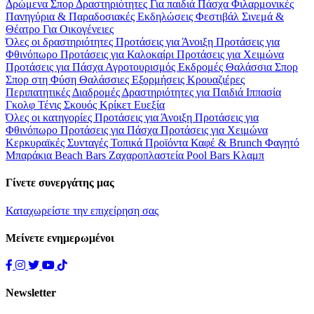
Δρώμενα
Σπορ
Δραστηριότητες
Για παιδιά
Πάσχα
Φιλαρμονικές
Πανηγύρια & Παραδοσιακές Εκδηλώσεις
Φεστιβάλ
Σινεμά &
Θέατρο
Για Οικογένειες
Όλες οι δραστηριότητες
Προτάσεις για Άνοιξη
Προτάσεις για
Φθινόπωρο
Προτάσεις για Καλοκαίρι
Προτάσεις για Χειμώνα
Προτάσεις για Πάσχα
Αγροτουρισμός
Εκδρομές
Θαλάσσια Σπορ
Σπορ στη Φύση
Θαλάσσιες Εξορμήσεις
Κρουαζιέρες
Περιπατητικές Διαδρομές
Δραστηριότητες για Παιδιά
Ιππασία
Γκολφ
Τένις
Σκουός
Κρίκετ
Ευεξία
Όλες οι κατηγορίες
Προτάσεις για Άνοιξη
Προτάσεις για
Φθινόπωρο
Προτάσεις για Πάσχα
Προτάσεις για Χειμώνα
Κερκυραϊκές Συνταγές
Τοπικά Προϊόντα
Καφέ & Brunch
Φαγητό
Μπαράκια
Beach Bars
Ζαχαροπλαστεία
Pool Bars
Κλαμπ
Γίνετε συνεργάτης μας
Καταχωρείστε την επιχείρηση σας
Μείνετε ενημερωμένοι
Newsletter