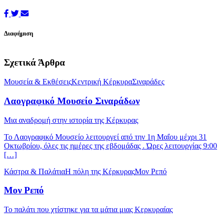
Διαφήμιση
Σχετικά Άρθρα
Μουσεία & Εκθέσεις
Κεντρική Κέρκυρα
Σιναράδες
Λαογραφικό Μουσείο Σιναράδων
Μια αναδρομή στην ιστορία της Κέρκυρας
Το Λαογραφικό Μουσείο λειτουργεί από την 1η Μαΐου μέχρι 31
Οκτωβρίου, όλες τις ημέρες της εβδομάδας . Ώρες λειτουργίας 9:00
[…]
Κάστρα & Παλάτια
Η πόλη της Κέρκυρας
Μον Ρεπό
Μον Ρεπό
Το παλάτι που χτίστηκε για τα μάτια μιας Κερκυραίας