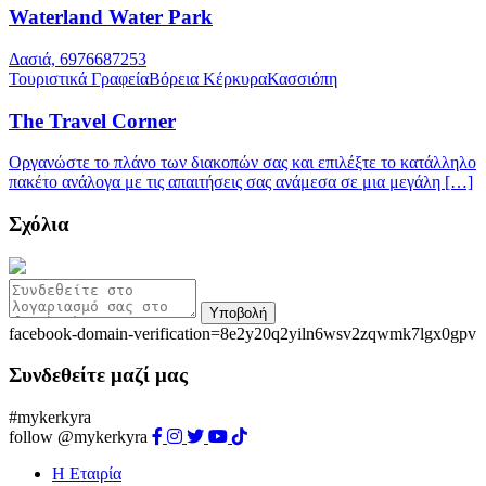
Waterland Water Park
Δασιά, 6976687253
Τουριστικά Γραφεία
Βόρεια Κέρκυρα
Κασσιόπη
The Travel Corner
Οργανώστε το πλάνο των διακοπών σας και επιλέξτε το κατάλληλο
πακέτο ανάλογα με τις απαιτήσεις σας ανάμεσα σε μια μεγάλη […]
Σχόλια
Υποβολή
facebook-domain-verification=8e2y20q2yiln6wsv2zqwmk7lgx0gpv
Συνδεθείτε μαζί μας
#mykerkyra
follow @mykerkyra
Η Εταιρία