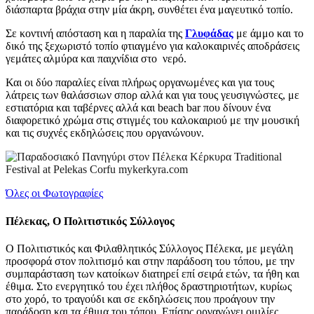
διάσπαρτα βράχια στην μία άκρη, συνθέτει ένα μαγευτικό τοπίο.
Σε κοντινή απόσταση και η παραλία της
Γλυφάδας
με άμμο και το
δικό της ξεχωριστό τοπίο φτιαγμένο για καλοκαιρινές αποδράσεις
γεμάτες αλμύρα και παιχνίδια στο νερό.
Και οι δύο παραλίες είναι πλήρως οργανωμένες και για τους
λάτρεις των θαλάσσιων σπορ αλλά και για τους γευσιγνώστες, με
εστιατόρια και ταβέρνες αλλά και beach bar που δίνουν ένα
διαφορετικό χρώμα στις στιγμές του καλοκαιριού με την μουσική
και τις συχνές εκδηλώσεις που οργανώνουν.
Όλες οι Φωτογραφίες
Πέλεκας, Ο Πολιτιστικός Σύλλογος
Ο Πολιτιστικός και Φιλαθλητικός Σύλλογος Πέλεκα, με μεγάλη
προσφορά στον πολιτισμό και στην παράδοση του τόπου, με την
συμπαράσταση των κατοίκων διατηρεί επί σειρά ετών, τα ήθη και
έθιμα. Στο ενεργητικό του έχει πλήθος δραστηριοτήτων, κυρίως
στο χορό, το τραγούδι και σε εκδηλώσεις που προάγουν την
παράδοση και τα έθιμα του τόπου. Επίσης οργανώνει ομιλίες