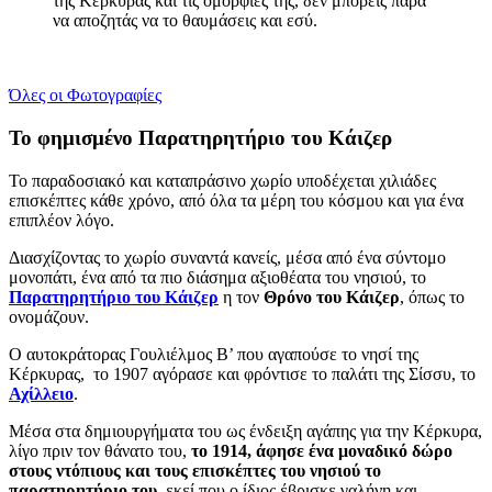
της Κέρκυρας και τις ομορφιές της, δεν μπορείς παρά
να αποζητάς να το θαυμάσεις και εσύ.
Όλες οι Φωτογραφίες
Το φημισμένο Παρατηρητήριο του Κάιζερ
Το παραδοσιακό και καταπράσινο χωρίο υποδέχεται χιλιάδες
επισκέπτες κάθε χρόνο, από όλα τα μέρη του κόσμου και για ένα
επιπλέον λόγο.
Διασχίζοντας το χωρίο συναντά κανείς, μέσα από ένα σύντομο
μονοπάτι, ένα από τα πιο διάσημα αξιοθέατα του νησιού, το
Παρατηρητήριο του Κάιζερ
η τον
Θρόνο του Κάιζερ
, όπως το
ονομάζουν.
Ο αυτοκράτορας Γουλιέλμος Β’ που αγαπούσε το νησί της
Κέρκυρας, το 1907 αγόρασε και φρόντισε το παλάτι της Σίσσυ, το
Αχίλλειο
.
Μέσα στα δημιουργήματα του ως ένδειξη αγάπης για την Κέρκυρα,
λίγο πριν τον θάνατο του,
το 1914, άφησε ένα μοναδικό δώρο
στους ντόπιους και τους επισκέπτες του νησιού το
παρατηρητήριο του
, εκεί που ο ίδιος έβρισκε γαλήνη και