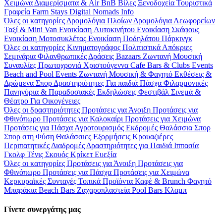
Χειμώνα
Διαμερίσματα & Air BnB
Βίλες
Ξενοδοχεία
Τουριστικά
Γραφεία
Farm Stays
Digital Nomads Info
Όλες οι κατηγορίες
Δρομολόγια Πλοίων
Δρομολόγια Λεωφορείων
Ταξί & Μini Van
Ενοικίαση Aυτοκινήτου
Ενοικίαση Σκάφους
Ενοικίαση Μοτοσυκλέτας
Ενοικίαση Ποδηλάτου
Πάρκινγκ
Όλες οι κατηγορίες
Κινηματογράφος
Πολιτιστικά
Απόκριες
Σεμινάρια
Φιλανθρωπικές Δράσεις
Bazaars
Ζωντανή Μουσική
Συναυλίες
Πρωτοχρονιά
Χριστούγεννα
Cafe Bars & Clubs Events
Beach and Pool Events
Ζωντανή Μουσική & Φαγητό
Εκθέσεις &
Δρώμενα
Σπορ
Δραστηριότητες
Για παιδιά
Πάσχα
Φιλαρμονικές
Πανηγύρια & Παραδοσιακές Εκδηλώσεις
Φεστιβάλ
Σινεμά &
Θέατρο
Για Οικογένειες
Όλες οι δραστηριότητες
Προτάσεις για Άνοιξη
Προτάσεις για
Φθινόπωρο
Προτάσεις για Καλοκαίρι
Προτάσεις για Χειμώνα
Προτάσεις για Πάσχα
Αγροτουρισμός
Εκδρομές
Θαλάσσια Σπορ
Σπορ στη Φύση
Θαλάσσιες Εξορμήσεις
Κρουαζιέρες
Περιπατητικές Διαδρομές
Δραστηριότητες για Παιδιά
Ιππασία
Γκολφ
Τένις
Σκουός
Κρίκετ
Ευεξία
Όλες οι κατηγορίες
Προτάσεις για Άνοιξη
Προτάσεις για
Φθινόπωρο
Προτάσεις για Πάσχα
Προτάσεις για Χειμώνα
Κερκυραϊκές Συνταγές
Τοπικά Προϊόντα
Καφέ & Brunch
Φαγητό
Μπαράκια
Beach Bars
Ζαχαροπλαστεία
Pool Bars
Κλαμπ
Γίνετε συνεργάτης μας