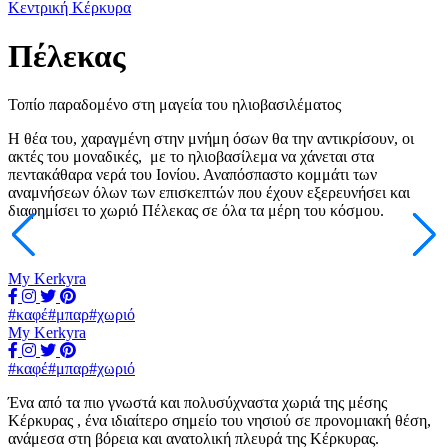
Κεντρική Κέρκυρα
Πέλεκας
Τοπίο παραδομένο στη μαγεία του ηλιοβασιλέματος
Η θέα του, χαραγμένη στην μνήμη όσων θα την αντικρίσουν, οι
ακτές του μοναδικές, με το ηλιοβασίλεμα να χάνεται στα
πεντακάθαρα νερά του Ιονίου. Αναπόσπαστο κομμάτι των
αναμνήσεων όλων των επισκεπτών που έχουν εξερευνήσει και
διαφημίσει το χωριό Πέλεκας σε όλα τα μέρη του κόσμου.
My Kerkyra
#καφέ
#μπαρ
#χωριό
My Kerkyra
#καφέ
#μπαρ
#χωριό
Ένα από τα πιο γνωστά και πολυσύχναστα χωριά της μέσης
Κέρκυρας , ένα ιδιαίτερο σημείο του νησιού σε προνομιακή θέση,
ανάμεσα στη βόρεια και ανατολική πλευρά της Κέρκυρας.