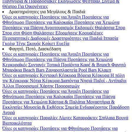
Πανηγύρια & Παραδοσιακές Εκδηλώσεις
Φεστιβάλ
Σινεμά &
Θέατρο
Για Οικογένειες
Δραστηριότητες για Μεγάλους & Παιδιά
Όλες οι κατηγορίες
Προτάσεις για Άνοιξη
Προτάσεις για
Φθινόπωρο
Προτάσεις για Καλοκαίρι
Προτάσεις για Χειμώνα
Προτάσεις για Πάσχα
Αγροτουρισμός
Εκδρομές
Θαλάσσια Σπορ
Σπορ στη Φύση
Θαλάσσιες Εξορμήσεις
Κρουαζιέρες
Περιπατητικές Διαδρομές
Δραστηριότητες για Παιδιά
Ιππασία
Γκολφ
Τένις
Σκουός
Κρίκετ
Ευεξία
Φαγητό, Ποτό, Διασκέδαση
Όλες οι κατηγορίες
Προτάσεις για Άνοιξη
Προτάσεις για
Φθινόπωρο
Προτάσεις για Πάσχα
Προτάσεις για Χειμώνα
Κερκυραϊκές Συνταγές
Τοπικά Προϊόντα
Καφέ & Brunch
Φαγητό
Μπαράκια
Beach Bars
Ζαχαροπλαστεία
Pool Bars
Κλαμπ
Όλες οι κατηγορίες
Κεντρική Κέρκυρα
Βόρεια Κέρκυρα
Η πόλη
της Κέρκυρας
Νότια Κέρκυρα
Διαπόντια Νησιά
Παξοί - Αντίπαξοι
Άλλοι Προορισμοί
Χάρτης Προορισμών
Όλες οι κατηγορίες
Προτάσεις για Άνοιξη
Προτάσεις για
Φθινόπωρο
Προτάσεις για Καλοκαίρι
Προτάσεις για Πάσχα
Προτάσεις για Χειμώνα
Κάστρα & Παλάτια
Μοναστήρια &
Εκκλησίες
Μουσεία & Εκθέσεις
Σημεία Ενδιαφέροντος
Παράδοση
Αγορά
Όλες οι κατηγορίες
Παραλίες
Λίμνες
Καταρράκτες
Σπήλαια
Βουνά
Βιοποικιλότητα
Όλες οι κατηγορίες
Προτάσεις για Φθινόπωρο
Προτάσεις για