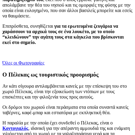
απολάμβανε την θέα του νησιού και τις ομορφιές της φύσης με την
οποία είναι ευλογημένο, που σαν άλλοι βασιλείς μπορείτε και εσείς
να θαυμάσετε.
Επιπρόσθετα, συνηθίζεται
για τα ερωτευμένα ζευγάρια να
χαράσσουν τα αρχικά τους σε ένα λουκέτο, με το οποίο
“κλειδώνουν” την αγάπη τους στα κάγκελα που βρίσκονται
εκεί στο σημείο.
Όλες οι Φωτογραφίες
Ο Πέλεκας ως τουριστικός προορισμός
Αν κάτι σίγουρα αντιλαμβάνεται κανείς με την επίσκεψη του στο
χωριό Πέλεκας, είναι την εξοικείωση των ντόπιων με τους
επισκέπτες και την φιλοξενία τους προς αυτούς.
Οι δρόμοι του χωριού είναι περάσματα στα οποία συναντά κανείς
ταβέρνες, καφέ-μπαρ και εστιατόρια με εκπληκτική θέα.
Η παραλία με την οποία έχει συνδεθεί ο Πέλεκας, είναι ο
Κοντογιαλός
, ιδανική για την απέραντη αμμουδιά της και ενάμιση
χιλιόμετρο από το χωριό με τα γαλαζοπράσινα νερά και τα