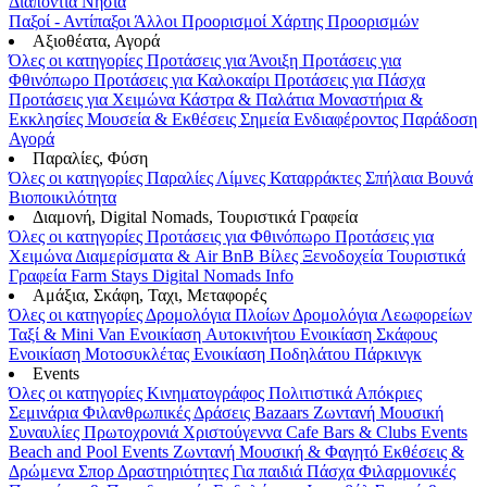
Διαπόντια Νησιά
Παξοί - Αντίπαξοι
Άλλοι Προορισμοί
Χάρτης Προορισμών
Αξιοθέατα, Αγορά
Όλες οι κατηγορίες
Προτάσεις για Άνοιξη
Προτάσεις για
Φθινόπωρο
Προτάσεις για Καλοκαίρι
Προτάσεις για Πάσχα
Προτάσεις για Χειμώνα
Κάστρα & Παλάτια
Μοναστήρια &
Εκκλησίες
Μουσεία & Εκθέσεις
Σημεία Ενδιαφέροντος
Παράδοση
Αγορά
Παραλίες, Φύση
Όλες οι κατηγορίες
Παραλίες
Λίμνες
Καταρράκτες
Σπήλαια
Βουνά
Βιοποικιλότητα
Διαμονή, Digital Nomads, Τουριστικά Γραφεία
Όλες οι κατηγορίες
Προτάσεις για Φθινόπωρο
Προτάσεις για
Χειμώνα
Διαμερίσματα & Air BnB
Βίλες
Ξενοδοχεία
Τουριστικά
Γραφεία
Farm Stays
Digital Nomads Info
Αμάξια, Σκάφη, Ταχι, Μεταφορές
Όλες οι κατηγορίες
Δρομολόγια Πλοίων
Δρομολόγια Λεωφορείων
Ταξί & Μini Van
Ενοικίαση Aυτοκινήτου
Ενοικίαση Σκάφους
Ενοικίαση Μοτοσυκλέτας
Ενοικίαση Ποδηλάτου
Πάρκινγκ
Events
Όλες οι κατηγορίες
Κινηματογράφος
Πολιτιστικά
Απόκριες
Σεμινάρια
Φιλανθρωπικές Δράσεις
Bazaars
Ζωντανή Μουσική
Συναυλίες
Πρωτοχρονιά
Χριστούγεννα
Cafe Bars & Clubs Events
Beach and Pool Events
Ζωντανή Μουσική & Φαγητό
Εκθέσεις &
Δρώμενα
Σπορ
Δραστηριότητες
Για παιδιά
Πάσχα
Φιλαρμονικές