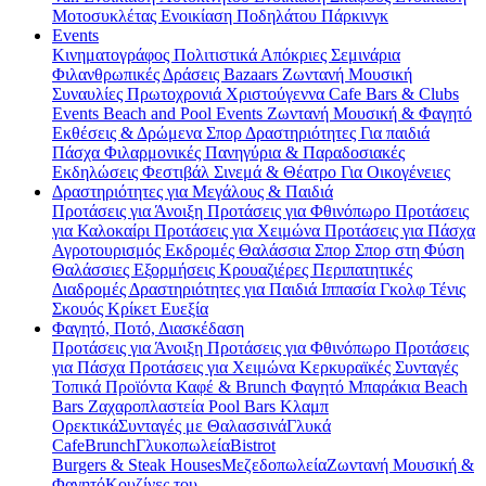
Μοτοσυκλέτας
Ενοικίαση Ποδηλάτου
Πάρκινγκ
Events
Κινηματογράφος
Πολιτιστικά
Απόκριες
Σεμινάρια
Φιλανθρωπικές Δράσεις
Bazaars
Ζωντανή Μουσική
Συναυλίες
Πρωτοχρονιά
Χριστούγεννα
Cafe Bars & Clubs
Events
Beach and Pool Events
Ζωντανή Μουσική & Φαγητό
Εκθέσεις & Δρώμενα
Σπορ
Δραστηριότητες
Για παιδιά
Πάσχα
Φιλαρμονικές
Πανηγύρια & Παραδοσιακές
Εκδηλώσεις
Φεστιβάλ
Σινεμά & Θέατρο
Για Οικογένειες
Δραστηριότητες για Μεγάλους & Παιδιά
Προτάσεις για Άνοιξη
Προτάσεις για Φθινόπωρο
Προτάσεις
για Καλοκαίρι
Προτάσεις για Χειμώνα
Προτάσεις για Πάσχα
Αγροτουρισμός
Εκδρομές
Θαλάσσια Σπορ
Σπορ στη Φύση
Θαλάσσιες Εξορμήσεις
Κρουαζιέρες
Περιπατητικές
Διαδρομές
Δραστηριότητες για Παιδιά
Ιππασία
Γκολφ
Τένις
Σκουός
Κρίκετ
Ευεξία
Φαγητό, Ποτό, Διασκέδαση
Προτάσεις για Άνοιξη
Προτάσεις για Φθινόπωρο
Προτάσεις
για Πάσχα
Προτάσεις για Χειμώνα
Κερκυραϊκές Συνταγές
Τοπικά Προϊόντα
Καφέ & Brunch
Φαγητό
Μπαράκια
Beach
Bars
Ζαχαροπλαστεία
Pool Bars
Κλαμπ
Ορεκτικά
Συνταγές με Θαλασσινά
Γλυκά
Cafe
Brunch
Γλυκοπωλεία
Bistrot
Burgers & Steak Houses
Μεζεδοπωλεία
Ζωντανή Μουσική &
Φαγητό
Κουζίνες του