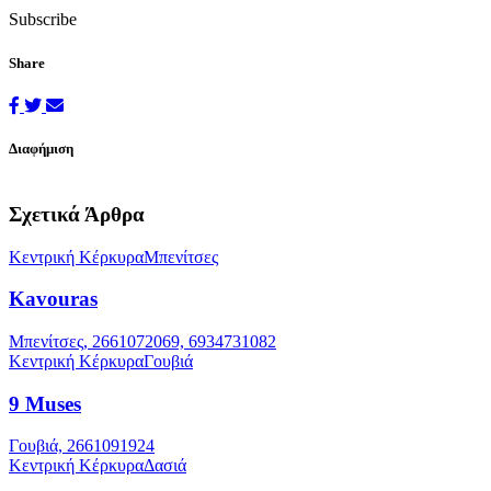
Subscribe
Share
Διαφήμιση
Σχετικά Άρθρα
Κεντρική Κέρκυρα
Μπενίτσες
Kavouras
Μπενίτσες, 2661072069, 6934731082
Κεντρική Κέρκυρα
Γουβιά
9 Muses
Γουβιά, 2661091924
Κεντρική Κέρκυρα
Δασιά