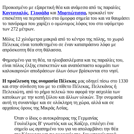
Προικισμένο με εξαιρετική θέα και ανάμεσα από τις παραλίες
Κοντογιαλός
,
Γλυφάδα
και
Μυρτιώτισσα
,
προκαλεί τον
επισκέπτη να περπατήσει στα όμορφα σημεία του και να θαυμάσει
το πανόραμα που χαρίζει ο ομώνυμος λόφος του στο υψόμετρο
των 272 μέτρων.
Μόλις 12 χιλιόμετρα μακριά από το κέντρο της πόλης, το χωριό
Πέλεκας είναι τοποθετημένο σε έναν καταπράσινο λόφο με
απρόσκοπτη θέα στη θάλασσα.
Φημισμένο για τη θέα, τα ηλιοβασιλέματα και τις παραλίες του,
είναι πόλος έλξης επισκεπτών και αναπόσπαστο κομμάτι των
καλοκαιρινών αποδράσεων όλων όσων βρίσκονται στο νησί.
Η προέλευση της ονομασία Πέλεκας
μας οδηγεί πίσω στο 1330
και στην σύνδεση του με το επίθετο Πέλεκας, Πελεκάνος ή
Πελεκιώτη, από το ρήμα πελεκώ που αφορά την ασχολία των
κατοίκων με την κοπή ξύλου και άλλων υλικών. Την ονομασία
αυτή τη συναντάμε και σε ολόκληρη τη χώρα, αλλά και σε
αρχαίους όρους της Μικράς Ασίας.
Όταν ο ίδιος ο αυτοκράτορας της Γερμανίας
Γουλιέλμος Β' γνωστός και ως Καίζερ, επιλέγει ένα
σημείο ως αγαπημένο του για να απολαμβάνει την θέα