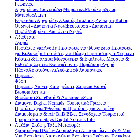
Γεώργιος
Αργυράδων
Βουνιατάδες
Μωραϊτικα
Μπούκαρι
Άγιος
Ματθαίος
Λίμνη
Κορισσίων
Αργυράδες
Χλωμός
Βιταλάδες
Λευκίμμη
Κάβος
Οθωνοί - Διαπόντια Νησιά
Ερείκουσα - Διαπόντια
Νησιά
Μαθράκι - Διαπόντια Νησιά
Αξιοθέατα,
Αγορά
Προτάσεις για Άνοιξη
Προτάσεις για Φθινόπωρο
Προτάσεις
για Καλοκαίρι
Προτάσεις για Πάσχα
Προτάσεις για Χειμώνα
Κάστρα & Παλάτια
Μοναστήρια & Εκκλησίες
Μουσεία &
Εκθέσεις
Σημεία Ενδιαφέροντος
Παράδοση
Αγορά
Πάσχα
Χριστούγεννα
Απόκριες
Φιλαρμονικές
Παραλίες,
Φύση
Παραλίες
Λίμνες
Καταρράκτες
Σπήλαια
Βουνά
Βιοποικιλότητα
Θαλάσσια Ζωή
Φυτά & Λουλούδια
Ζώα
Διαμονή, Digital Nomads, Τουριστικά Γραφεία
Προτάσεις για Φθινόπωρο
Προτάσεις για Χειμώνα
Διαμερίσματα & Air BnB
Βίλες
Ξενοδοχεία
Τουριστικά
Γραφεία
Farm Stays
Digital Nomads Info
Αμάξια, Σκάφη, Ταξί, Μεταφορές
Δρομολόγια Πλοίων
Δρομολόγια Λεωφορείων
Ταξί & Μini
Van
Ενοικίαση Aυτοκινήτου
Ενοικίαση Σκάφους
Ενοικίαση