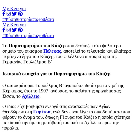
My Kerkyra
#Φύση
#ιστορία
#αξιοθέατα
My Kerkyra
#Φύση
#ιστορία
#αξιοθέατα
Το
Παρατηρητήριο του Κάιζερ
που δεσπόζει στο ψηλότερο
σημείο του οικισμού
Πέλεκας
, αποτελεί το τελευταίο και ιδιαίτερα
περίτεχνο έργο του Κάιζερ, του φιλέλληνα αυτοκράτορα της
Γερμανίας Γουλιέλμου Β’.
Ιστορικά στοιχεία για το Παρατηρητήριο του Κάιζερ
Ο αυτοκράτορας Γουλιέλμος Β’ αγαπούσε ιδιαίτερα το νησί της
Κέρκυρας, έτσι το 1907 αγόρασε, το παλάτι της πριγκίπισσας
Σίσσυ, το
Αχίλλειο
.
Ο ίδιος είχε βοηθήσει ενεργά στις ανασκαφές των Αγίων
Θεοδώρων στη
Γαρίτσα
, ενώ δεν είναι λίγα τα οικοδομήματα που
φέρουν το όνομα του, όπως η Γέφυρα του Καίζερ η οποία χτίστηκε
με σκοπό την άμεση μετάβασή του από το Αχίλλειο προς την
παραλία.