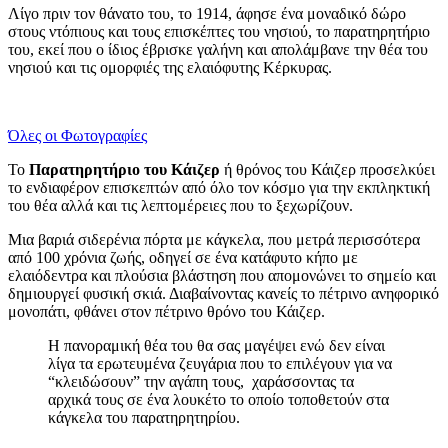
Λίγο πριν τον θάνατο του, το 1914, άφησε ένα μοναδικό δώρο
στους ντόπιους και τους επισκέπτες του νησιού, το παρατηρητήριο
του, εκεί που ο ίδιος έβρισκε γαλήνη και απολάμβανε την θέα του
νησιού και τις ομορφιές της ελαιόφυτης Κέρκυρας.
Όλες οι Φωτογραφίες
Το
Παρατηρητήριο του Κάιζερ
ή θρόνος του Κάιζερ προσελκύει
το ενδιαφέρον επισκεπτών από όλο τον κόσμο για την εκπληκτική
του θέα αλλά και τις λεπτομέρειες που το ξεχωρίζουν.
Μια βαριά σιδερένια πόρτα με κάγκελα, που μετρά περισσότερα
από 100 χρόνια ζωής, οδηγεί σε ένα κατάφυτο κήπο με
ελαιόδεντρα και πλούσια βλάστηση που απομονώνει το σημείο και
δημιουργεί φυσική σκιά. Διαβαίνοντας κανείς το πέτρινο ανηφορικό
μονοπάτι, φθάνει στον πέτρινο θρόνο του Κάιζερ.
Η πανοραμική θέα του θα σας μαγέψει ενώ δεν είναι
λίγα τα ερωτευμένα ζευγάρια που το επιλέγουν για να
“κλειδώσουν” την αγάπη τους, χαράσσοντας τα
αρχικά τους σε ένα λουκέτο το οποίο τοποθετούν στα
κάγκελα του παρατηρητηρίου.