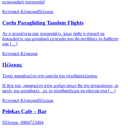
κερκυραϊκή νοοτροπία!
Κεντρική Κέρκυρα
Πέλεκας
Corfu Paragliding Tandem Flights
Αν η περιπέτεια σας συναρπάζει, ίσως ήρθε η στιγμή να
δοκιμάσετε μια μοναδική εμπειρία που θα ανεβάσει τη διάθεση
σας […]
Κεντρική Κέρκυρα
Πέλεκας
Τοπίο παραδομένο στη μαγεία του ηλιοβασιλέματος
Η θέα του, χαραγμένη στην μνήμη όσων θα την αντικρίσουν, οι
ακτές του μοναδικές, με το ηλιοβασίλεμα να χάνεται στα […]
Κεντρική Κέρκυρα
Πέλεκας
Pelekas Cafe – Bar
Πέλεκας, 6984723404