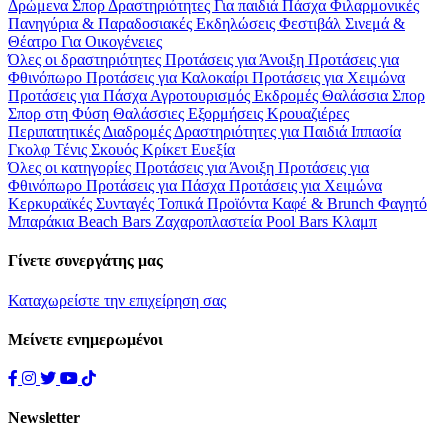
Δρώμενα
Σπορ
Δραστηριότητες
Για παιδιά
Πάσχα
Φιλαρμονικές
Πανηγύρια & Παραδοσιακές Εκδηλώσεις
Φεστιβάλ
Σινεμά &
Θέατρο
Για Οικογένειες
Όλες οι δραστηριότητες
Προτάσεις για Άνοιξη
Προτάσεις για
Φθινόπωρο
Προτάσεις για Καλοκαίρι
Προτάσεις για Χειμώνα
Προτάσεις για Πάσχα
Αγροτουρισμός
Εκδρομές
Θαλάσσια Σπορ
Σπορ στη Φύση
Θαλάσσιες Εξορμήσεις
Κρουαζιέρες
Περιπατητικές Διαδρομές
Δραστηριότητες για Παιδιά
Ιππασία
Γκολφ
Τένις
Σκουός
Κρίκετ
Ευεξία
Όλες οι κατηγορίες
Προτάσεις για Άνοιξη
Προτάσεις για
Φθινόπωρο
Προτάσεις για Πάσχα
Προτάσεις για Χειμώνα
Κερκυραϊκές Συνταγές
Τοπικά Προϊόντα
Καφέ & Brunch
Φαγητό
Μπαράκια
Beach Bars
Ζαχαροπλαστεία
Pool Bars
Κλαμπ
Γίνετε συνεργάτης μας
Καταχωρείστε την επιχείρηση σας
Μείνετε ενημερωμένοι
Newsletter