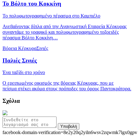
Το Βόλτο του Κοκκίνη
Το πολυφωτογραφημένο πέρασμα στο Καμπιέλο
Ανεβαίνοντας δίπλα από την Αναγνωστική Εταιρεία Κέρκυρας
συναντάμε το γραφικό και πολυφωτογραφημένο τοξοειδές
πέρασμα Βόλτο Κοκκίνη…
Βόρεια Κέρκυρα
Σινιές
Παλιές Σινιές
Ένα ταξίδι στο χρόνο
Ο ερειπωμένος οικισμός της βόρειας Κέρκυρας, που με
πείσμα στέκει ακόμα στους πρόποδες του όρους Παντοκράτορα.
Σχόλια
Υποβολή
facebook-domain-verification=8e2y20q2yiln6wsv2zqwmk7lgx0gpv