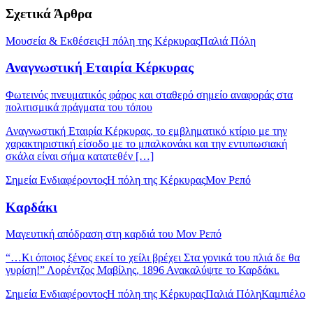
Σχετικά Άρθρα
Μουσεία & Εκθέσεις
Η πόλη της Κέρκυρας
Παλιά Πόλη
Αναγνωστική Εταιρία Κέρκυρας
Φωτεινός πνευματικός φάρος και σταθερό σημείο αναφοράς στα
πολιτισμικά πράγματα του τόπου
Αναγνωστική Εταιρία Κέρκυρας, το εμβληματικό κτίριο με την
χαρακτηριστική είσοδο με το μπαλκονάκι και την εντυπωσιακή
σκάλα είναι σήμα κατατεθέν […]
Σημεία Ενδιαφέροντος
Η πόλη της Κέρκυρας
Μον Ρεπό
Καρδάκι
Μαγευτική απόδραση στη καρδιά του Μον Ρεπό
“…Κι όποιος ξένος εκεί το χείλι βρέχει Στα γονικά του πλιά δε θα
γυρίση!” Λορέντζος Μαβίλης, 1896 Ανακαλύψτε το Καρδάκι.
Σημεία Ενδιαφέροντος
Η πόλη της Κέρκυρας
Παλιά Πόλη
Καμπιέλο