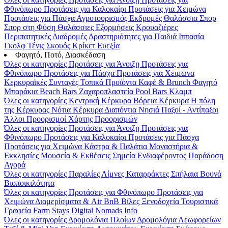
Φθινόπωρο
Προτάσεις για Καλοκαίρι
Προτάσεις για Χειμώνα
Προτάσεις για Πάσχα
Αγροτουρισμός
Εκδρομές
Θαλάσσια Σπορ
Σπορ στη Φύση
Θαλάσσιες Εξορμήσεις
Κρουαζιέρες
Περιπατητικές Διαδρομές
Δραστηριότητες για Παιδιά
Ιππασία
Γκολφ
Τένις
Σκουός
Κρίκετ
Ευεξία
Φαγητό, Ποτό, Διασκέδαση
Όλες οι κατηγορίες
Προτάσεις για Άνοιξη
Προτάσεις για
Φθινόπωρο
Προτάσεις για Πάσχα
Προτάσεις για Χειμώνα
Κερκυραϊκές Συνταγές
Τοπικά Προϊόντα
Καφέ & Brunch
Φαγητό
Μπαράκια
Beach Bars
Ζαχαροπλαστεία
Pool Bars
Κλαμπ
Όλες οι κατηγορίες
Κεντρική Κέρκυρα
Βόρεια Κέρκυρα
Η πόλη
της Κέρκυρας
Νότια Κέρκυρα
Διαπόντια Νησιά
Παξοί - Αντίπαξοι
Άλλοι Προορισμοί
Χάρτης Προορισμών
Όλες οι κατηγορίες
Προτάσεις για Άνοιξη
Προτάσεις για
Φθινόπωρο
Προτάσεις για Καλοκαίρι
Προτάσεις για Πάσχα
Προτάσεις για Χειμώνα
Κάστρα & Παλάτια
Μοναστήρια &
Εκκλησίες
Μουσεία & Εκθέσεις
Σημεία Ενδιαφέροντος
Παράδοση
Αγορά
Όλες οι κατηγορίες
Παραλίες
Λίμνες
Καταρράκτες
Σπήλαια
Βουνά
Βιοποικιλότητα
Όλες οι κατηγορίες
Προτάσεις για Φθινόπωρο
Προτάσεις για
Χειμώνα
Διαμερίσματα & Air BnB
Βίλες
Ξενοδοχεία
Τουριστικά
Γραφεία
Farm Stays
Digital Nomads Info
Όλες οι κατηγορίες
Δρομολόγια Πλοίων
Δρομολόγια Λεωφορείων