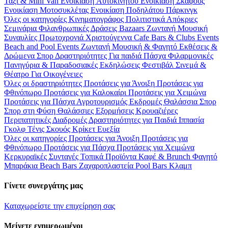
Ταξί & Μini Van
Ενοικίαση Aυτοκινήτου
Ενοικίαση Σκάφους
Ενοικίαση Μοτοσυκλέτας
Ενοικίαση Ποδηλάτου
Πάρκινγκ
Όλες οι κατηγορίες
Κινηματογράφος
Πολιτιστικά
Απόκριες
Σεμινάρια
Φιλανθρωπικές Δράσεις
Bazaars
Ζωντανή Μουσική
Συναυλίες
Πρωτοχρονιά
Χριστούγεννα
Cafe Bars & Clubs Events
Beach and Pool Events
Ζωντανή Μουσική & Φαγητό
Εκθέσεις &
Δρώμενα
Σπορ
Δραστηριότητες
Για παιδιά
Πάσχα
Φιλαρμονικές
Πανηγύρια & Παραδοσιακές Εκδηλώσεις
Φεστιβάλ
Σινεμά &
Θέατρο
Για Οικογένειες
Όλες οι δραστηριότητες
Προτάσεις για Άνοιξη
Προτάσεις για
Φθινόπωρο
Προτάσεις για Καλοκαίρι
Προτάσεις για Χειμώνα
Προτάσεις για Πάσχα
Αγροτουρισμός
Εκδρομές
Θαλάσσια Σπορ
Σπορ στη Φύση
Θαλάσσιες Εξορμήσεις
Κρουαζιέρες
Περιπατητικές Διαδρομές
Δραστηριότητες για Παιδιά
Ιππασία
Γκολφ
Τένις
Σκουός
Κρίκετ
Ευεξία
Όλες οι κατηγορίες
Προτάσεις για Άνοιξη
Προτάσεις για
Φθινόπωρο
Προτάσεις για Πάσχα
Προτάσεις για Χειμώνα
Κερκυραϊκές Συνταγές
Τοπικά Προϊόντα
Καφέ & Brunch
Φαγητό
Μπαράκια
Beach Bars
Ζαχαροπλαστεία
Pool Bars
Κλαμπ
Γίνετε συνεργάτης μας
Καταχωρείστε την επιχείρηση σας
Μείνετε ενημερωμένοι