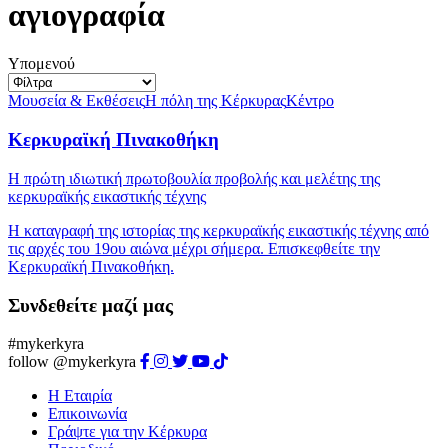
αγιογραφία
Υπομενού
Μουσεία & Εκθέσεις
Η πόλη της Κέρκυρας
Κέντρο
Κερκυραϊκή Πινακοθήκη
Η πρώτη ιδιωτική πρωτοβουλία προβολής και μελέτης της
κερκυραϊκής εικαστικής τέχνης
Η καταγραφή της ιστορίας της κερκυραϊκής εικαστικής τέχνης από
τις αρχές του 19ου αιώνα μέχρι σήμερα. Επισκεφθείτε την
Κερκυραϊκή Πινακοθήκη.
Συνδεθείτε μαζί μας
#mykerkyra
follow @mykerkyra
Η Εταιρία
Επικοινωνία
Γράψτε για την Κέρκυρα