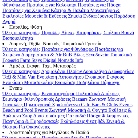
Φθινόπωρο
Προτάσεις για Καλοκαίρι
Προτάσεις για Πάσχα
Προτάσεις για Χειμώνα
Κάστρα & Παλάτια
Μοναστήρια &
Εκκλησίες
Μουσεία & Εκθέσεις
Σημεία Ενδιαφέροντος
Παράδοση
Αγορά
Παραλίες, Φύση
Όλες οι κατηγορίες
Παραλίες
Λίμνες
Καταρράκτες
Σπήλαια
Βουνά
Βιοποικιλότητα
Διαμονή, Digital Nomads, Τουριστικά Γραφεία
Όλες οι κατηγορίες
Προτάσεις για Φθινόπωρο
Προτάσεις για
Χειμώνα
Διαμερίσματα & Air BnB
Βίλες
Ξενοδοχεία
Τουριστικά
Γραφεία
Farm Stays
Digital Nomads Info
Αμάξια, Σκάφη, Ταχι, Μεταφορές
Όλες οι κατηγορίες
Δρομολόγια Πλοίων
Δρομολόγια Λεωφορείων
Ταξί & Μini Van
Ενοικίαση Aυτοκινήτου
Ενοικίαση Σκάφους
Ενοικίαση Μοτοσυκλέτας
Ενοικίαση Ποδηλάτου
Πάρκινγκ
Events
Όλες οι κατηγορίες
Κινηματογράφος
Πολιτιστικά
Απόκριες
Σεμινάρια
Φιλανθρωπικές Δράσεις
Bazaars
Ζωντανή Μουσική
Συναυλίες
Πρωτοχρονιά
Χριστούγεννα
Cafe Bars & Clubs Events
Beach and Pool Events
Ζωντανή Μουσική & Φαγητό
Εκθέσεις &
Δρώμενα
Σπορ
Δραστηριότητες
Για παιδιά
Πάσχα
Φιλαρμονικές
Πανηγύρια & Παραδοσιακές Εκδηλώσεις
Φεστιβάλ
Σινεμά &
Θέατρο
Για Οικογένειες
Δραστηριότητες για Μεγάλους & Παιδιά
Όλες οι κατηγορίες
Προτάσεις για Άνοιξη
Προτάσεις για