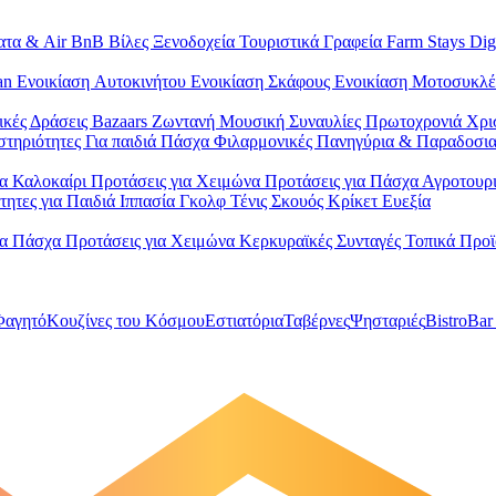
ατα & Air BnB
Βίλες
Ξενοδοχεία
Τουριστικά Γραφεία
Farm Stays
Dig
Van
Ενοικίαση Aυτοκινήτου
Ενοικίαση Σκάφους
Ενοικίαση Μοτοσυκλ
ικές Δράσεις
Bazaars
Ζωντανή Μουσική
Συναυλίες
Πρωτοχρονιά
Χρι
στηριότητες
Για παιδιά
Πάσχα
Φιλαρμονικές
Πανηγύρια & Παραδοσι
ια Καλοκαίρι
Προτάσεις για Χειμώνα
Προτάσεις για Πάσχα
Αγροτουρ
τητες για Παιδιά
Ιππασία
Γκολφ
Τένις
Σκουός
Κρίκετ
Ευεξία
ια Πάσχα
Προτάσεις για Χειμώνα
Κερκυραϊκές Συνταγές
Τοπικά Προ
Φαγητό
Κουζίνες του Κόσμου
Εστιατόρια
Ταβέρνες
Ψησταριές
Bistro
Bar