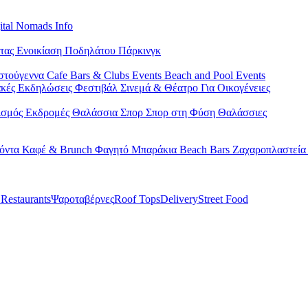
ital Nomads Info
έτας
Ενοικίαση Ποδηλάτου
Πάρκινγκ
στούγεννα
Cafe Bars & Clubs Events
Beach and Pool Events
ακές Εκδηλώσεις
Φεστιβάλ
Σινεμά & Θέατρο
Για Οικογένειες
ισμός
Εκδρομές
Θαλάσσια Σπορ
Σπορ στη Φύση
Θαλάσσιες
ϊόντα
Καφέ & Brunch
Φαγητό
Μπαράκια
Beach Bars
Ζαχαροπλαστεί
 Restaurants
Ψαροταβέρνες
Roof Tops
Delivery
Street Food