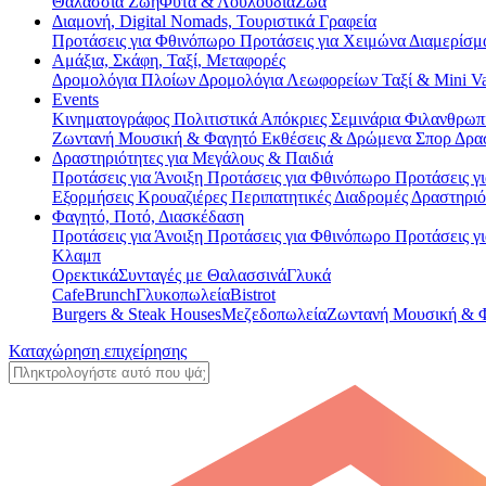
Θαλάσσια Ζωή
Φυτά & Λουλούδια
Ζώα
Διαμονή, Digital Nomads, Τουριστικά Γραφεία
Προτάσεις για Φθινόπωρο
Προτάσεις για Χειμώνα
Διαμερίσμ
Αμάξια, Σκάφη, Ταξί, Μεταφορές
Δρομολόγια Πλοίων
Δρομολόγια Λεωφορείων
Ταξί & Μini 
Events
Κινηματογράφος
Πολιτιστικά
Απόκριες
Σεμινάρια
Φιλανθρωπ
Ζωντανή Μουσική & Φαγητό
Εκθέσεις & Δρώμενα
Σπορ
Δρα
Δραστηριότητες για Μεγάλους & Παιδιά
Προτάσεις για Άνοιξη
Προτάσεις για Φθινόπωρο
Προτάσεις γ
Εξορμήσεις
Κρουαζιέρες
Περιπατητικές Διαδρομές
Δραστηριό
Φαγητό, Ποτό, Διασκέδαση
Προτάσεις για Άνοιξη
Προτάσεις για Φθινόπωρο
Προτάσεις γ
Κλαμπ
Ορεκτικά
Συνταγές με Θαλασσινά
Γλυκά
Cafe
Brunch
Γλυκοπωλεία
Bistrot
Burgers & Steak Houses
Μεζεδοπωλεία
Ζωντανή Μουσική & 
Καταχώρηση επιχείρησης