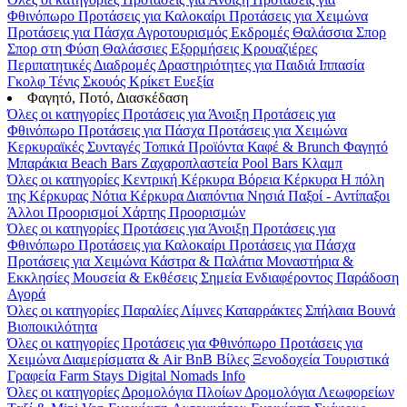
Φθινόπωρο
Προτάσεις για Καλοκαίρι
Προτάσεις για Χειμώνα
Προτάσεις για Πάσχα
Αγροτουρισμός
Εκδρομές
Θαλάσσια Σπορ
Σπορ στη Φύση
Θαλάσσιες Εξορμήσεις
Κρουαζιέρες
Περιπατητικές Διαδρομές
Δραστηριότητες για Παιδιά
Ιππασία
Γκολφ
Τένις
Σκουός
Κρίκετ
Ευεξία
Φαγητό, Ποτό, Διασκέδαση
Όλες οι κατηγορίες
Προτάσεις για Άνοιξη
Προτάσεις για
Φθινόπωρο
Προτάσεις για Πάσχα
Προτάσεις για Χειμώνα
Κερκυραϊκές Συνταγές
Τοπικά Προϊόντα
Καφέ & Brunch
Φαγητό
Μπαράκια
Beach Bars
Ζαχαροπλαστεία
Pool Bars
Κλαμπ
Όλες οι κατηγορίες
Κεντρική Κέρκυρα
Βόρεια Κέρκυρα
Η πόλη
της Κέρκυρας
Νότια Κέρκυρα
Διαπόντια Νησιά
Παξοί - Αντίπαξοι
Άλλοι Προορισμοί
Χάρτης Προορισμών
Όλες οι κατηγορίες
Προτάσεις για Άνοιξη
Προτάσεις για
Φθινόπωρο
Προτάσεις για Καλοκαίρι
Προτάσεις για Πάσχα
Προτάσεις για Χειμώνα
Κάστρα & Παλάτια
Μοναστήρια &
Εκκλησίες
Μουσεία & Εκθέσεις
Σημεία Ενδιαφέροντος
Παράδοση
Αγορά
Όλες οι κατηγορίες
Παραλίες
Λίμνες
Καταρράκτες
Σπήλαια
Βουνά
Βιοποικιλότητα
Όλες οι κατηγορίες
Προτάσεις για Φθινόπωρο
Προτάσεις για
Χειμώνα
Διαμερίσματα & Air BnB
Βίλες
Ξενοδοχεία
Τουριστικά
Γραφεία
Farm Stays
Digital Nomads Info
Όλες οι κατηγορίες
Δρομολόγια Πλοίων
Δρομολόγια Λεωφορείων