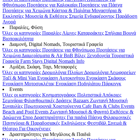
Φθινόπωρο
Προτάσεις για Καλοκαίρι
Προτάσεις για Πάσχα
Προτάσεις για Χειμώνα
Κάστρα & Παλάτια
Μοναστήρια &
Εκκλησίες
Μουσεία & Εκθέσεις
Σημεία Ενδιαφέροντος
Παράδοση
Αγορά
Παραλίες, Φύση
Όλες οι κατηγορίες
Παραλίες
Λίμνες
Καταρράκτες
Σπήλαια
Βουνά
Βιοποικιλότητα
Διαμονή, Digital Nomads, Τουριστικά Γραφεία
Όλες οι κατηγορίες
Προτάσεις για Φθινόπωρο
Προτάσεις για
Χειμώνα
Διαμερίσματα & Air BnB
Βίλες
Ξενοδοχεία
Τουριστικά
Γραφεία
Farm Stays
Digital Nomads Info
Αμάξια, Σκάφη, Ταχι, Μεταφορές
Όλες οι κατηγορίες
Δρομολόγια Πλοίων
Δρομολόγια Λεωφορείων
Ταξί & Μini Van
Ενοικίαση Aυτοκινήτου
Ενοικίαση Σκάφους
Ενοικίαση Μοτοσυκλέτας
Ενοικίαση Ποδηλάτου
Πάρκινγκ
Events
Όλες οι κατηγορίες
Κινηματογράφος
Πολιτιστικά
Απόκριες
Σεμινάρια
Φιλανθρωπικές Δράσεις
Bazaars
Ζωντανή Μουσική
Συναυλίες
Πρωτοχρονιά
Χριστούγεννα
Cafe Bars & Clubs Events
Beach and Pool Events
Ζωντανή Μουσική & Φαγητό
Εκθέσεις &
Δρώμενα
Σπορ
Δραστηριότητες
Για παιδιά
Πάσχα
Φιλαρμονικές
Πανηγύρια & Παραδοσιακές Εκδηλώσεις
Φεστιβάλ
Σινεμά &
Θέατρο
Για Οικογένειες
Δραστηριότητες για Μεγάλους & Παιδιά
Όλες οι κατηγορίες
Προτάσεις για Άνοιξη
Προτάσεις για