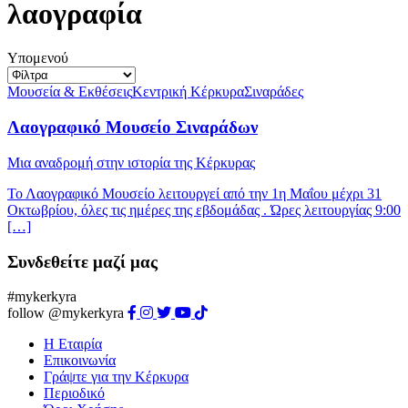
λαογραφία
Υπομενού
Μουσεία & Εκθέσεις
Κεντρική Κέρκυρα
Σιναράδες
Λαογραφικό Μουσείο Σιναράδων
Μια αναδρομή στην ιστορία της Κέρκυρας
Το Λαογραφικό Μουσείο λειτουργεί από την 1η Μαΐου μέχρι 31
Οκτωβρίου, όλες τις ημέρες της εβδομάδας . Ώρες λειτουργίας 9:00
[…]
Συνδεθείτε μαζί μας
#mykerkyra
follow @mykerkyra
Η Εταιρία
Επικοινωνία
Γράψτε για την Κέρκυρα
Περιοδικό