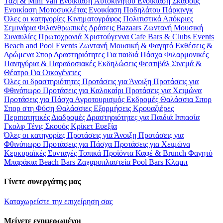
Ταξί & Μini Van
Ενοικίαση Aυτοκινήτου
Ενοικίαση Σκάφους
Ενοικίαση Μοτοσυκλέτας
Ενοικίαση Ποδηλάτου
Πάρκινγκ
Όλες οι κατηγορίες
Κινηματογράφος
Πολιτιστικά
Απόκριες
Σεμινάρια
Φιλανθρωπικές Δράσεις
Bazaars
Ζωντανή Μουσική
Συναυλίες
Πρωτοχρονιά
Χριστούγεννα
Cafe Bars & Clubs Events
Beach and Pool Events
Ζωντανή Μουσική & Φαγητό
Εκθέσεις &
Δρώμενα
Σπορ
Δραστηριότητες
Για παιδιά
Πάσχα
Φιλαρμονικές
Πανηγύρια & Παραδοσιακές Εκδηλώσεις
Φεστιβάλ
Σινεμά &
Θέατρο
Για Οικογένειες
Όλες οι δραστηριότητες
Προτάσεις για Άνοιξη
Προτάσεις για
Φθινόπωρο
Προτάσεις για Καλοκαίρι
Προτάσεις για Χειμώνα
Προτάσεις για Πάσχα
Αγροτουρισμός
Εκδρομές
Θαλάσσια Σπορ
Σπορ στη Φύση
Θαλάσσιες Εξορμήσεις
Κρουαζιέρες
Περιπατητικές Διαδρομές
Δραστηριότητες για Παιδιά
Ιππασία
Γκολφ
Τένις
Σκουός
Κρίκετ
Ευεξία
Όλες οι κατηγορίες
Προτάσεις για Άνοιξη
Προτάσεις για
Φθινόπωρο
Προτάσεις για Πάσχα
Προτάσεις για Χειμώνα
Κερκυραϊκές Συνταγές
Τοπικά Προϊόντα
Καφέ & Brunch
Φαγητό
Μπαράκια
Beach Bars
Ζαχαροπλαστεία
Pool Bars
Κλαμπ
Γίνετε συνεργάτης μας
Καταχωρείστε την επιχείρηση σας
Μείνετε ενημερωμένοι