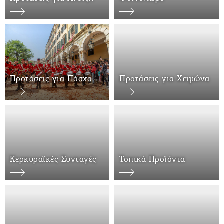
Δραστηριότητες για Μεγάλους & Παιδιά
Φαγητό, Ποτό, Διασκέδαση
Προτάσεις για Πάσχα
Προτάσεις για Χειμώνα
Γίνετε συνεργάτης μας
ΚΑΤΑΧΩΡΕΊΣΤΕ ΤΗΝ ΕΠΙΧΕΊΡΗΣΗ ΣΑΣ
Μείνετε ενημερωμένοι
Κερκυραϊκές Συνταγές
Τοπικά Προϊόντα
Γράψτε για την Κέρκυρα
Περιοδικό
Χάρτης Προορισμών