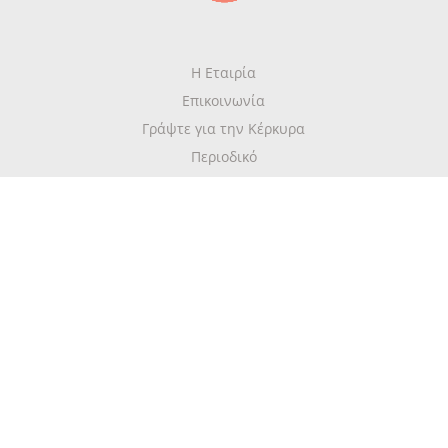
Η Εταιρία
Επικοινωνία
Γράψτε για την Κέρκυρα
Περιοδικό
Όροι Χρήσης
Πολιτική Απορρήτου
Newsletter
Λάβετε πρώτοι τις πιο πρόσφατες ενημερώσεις του mykerkyra.