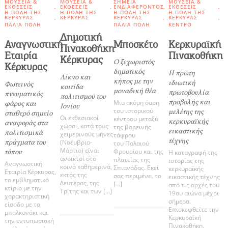
ΜΟΥΣΕΊΑ &
ΜΟΥΣΕΊΑ &
ΣΗΜΕΊΑ
ΜΟΥΣΕΊΑ &
ΕΚΘΈΣΕΙΣ
ΕΚΘΈΣΕΙΣ
ΕΝΔΙΑΦΈΡΟΝΤΟΣ
ΕΚΘΈΣΕΙΣ
Η ΠΌΛΗ ΤΗΣ
Η ΠΌΛΗ ΤΗΣ
Η ΠΌΛΗ ΤΗΣ
Η ΠΌΛΗ ΤΗΣ
Δραστηριότητες για Μεγάλους & Παιδιά
ΚΈΡΚΥΡΑΣ
ΚΈΡΚΥΡΑΣ
ΚΈΡΚΥΡΑΣ
ΚΈΡΚΥΡΑΣ
ΠΑΛΙΆ ΠΌΛΗ
ΠΑΛΙΆ ΠΌΛΗ
ΚΈΝΤΡΟ
Δημοτική
Αναγνωστική
Μποσκέτο
Κερκυραϊκή
Πινακοθήκη
Φαγητό, Ποτό, Διασκέδαση
Εταιρία
Πινακοθήκη
Κέρκυρας
Ο ξεχωριστός
Κέρκυρας
δημοτικός
Η πρώτη
Λίκνο και
κήπος με την
ιδιωτική
Φωτεινός
κοιτίδα
μοναδική θέα
πρωτοβουλία
πνευματικός
πολιτισμού του
Γίνετε συνεργάτης μας
προβολής και
Μια ακόμη όαση
φάρος και
Ιονίου
του ιστορικού
μελέτης της
σταθερό σημείο
Οι εκθεσιακοί
κέντρου μεταξύ
ΚΑΤΑΧΩΡΕΊΣΤΕ ΤΗΝ ΕΠΙΧΕΊΡΗΣΗ ΣΑΣ
κερκυραϊκής
αναφοράς στα
χώροι, κατά τους
της βορεινής
εικαστικής
πολιτισμικά
χειμερινούς μήνες
τάφρου
τέχνης
πράγματα του
(Νοέμβριο-
του Παλαιού
Μείνετε ενημερωμένοι
Μάρτιο) είναι
Φρουρίου και της
τόπου
Η καταγραφή της
ανοικτοί στο
πλατείας της
ιστορίας της
Αναγνωστική
κοινό καθημερινά,
Σπιανάδας. Εκεί
κερκυραϊκής
Εταιρία Κέρκυρας,
εκτός της
σας περιμένει το
εικαστικής τέχνης
το εμβληματικό
Δευτέρας, της
[…]
από τις αρχές του
κτίριο με την
Τρίτης και των […]
Γράψτε για την Κέρκυρα
19ου αιώνα μέχρι
χαρακτηριστική
σήμερα.
είσοδο με το
Περιοδικό
Επισκεφθείτε την
COOKIES.
μπαλκονάκι και
Κερκυραϊκή
Χάρτης Προορισμών
την εντυπωσιακή
Πινακοθήκη.