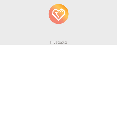
Η Εταιρία
Επικοινωνία
Γράψτε για την Κέρκυρα
Περιοδικό
Όροι Χρήσης
Πολιτική Απορρήτου
Newsletter
Λάβετε πρώτοι τις πιο πρόσφατες ενημερώσεις του mykerkyra.