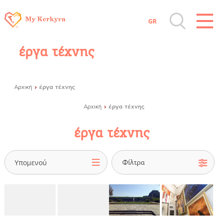
GR
Όλοι οι Προορισμοί
έργα τέχνης
Αξιοθέατα, Αγορά
έργα τέχνης
Αρχική
Παραλίες, Φύση
έργα τέχνης
Αρχική
έργα τέχνης
Διαμονή, Digital Nomads, Τουριστικά
Γραφεία
Υπομενού
Αμάξια, Σκάφη, Ταχι, Μεταφορές
Events