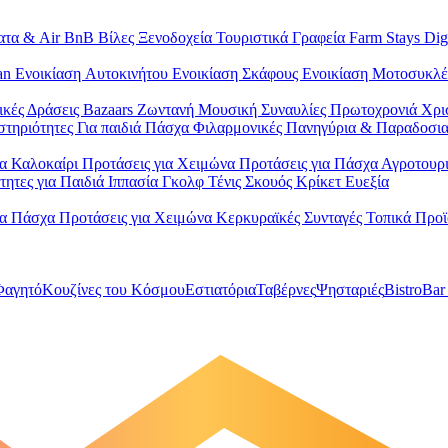
ατα & Air BnB
Βίλες
Ξενοδοχεία
Τουριστικά Γραφεία
Farm Stays
Dig
Van
Ενοικίαση Aυτοκινήτου
Ενοικίαση Σκάφους
Ενοικίαση Μοτοσυκλ
ικές Δράσεις
Bazaars
Ζωντανή Μουσική
Συναυλίες
Πρωτοχρονιά
Χρι
στηριότητες
Για παιδιά
Πάσχα
Φιλαρμονικές
Πανηγύρια & Παραδοσι
ια Καλοκαίρι
Προτάσεις για Χειμώνα
Προτάσεις για Πάσχα
Αγροτουρ
τητες για Παιδιά
Ιππασία
Γκολφ
Τένις
Σκουός
Κρίκετ
Ευεξία
ια Πάσχα
Προτάσεις για Χειμώνα
Κερκυραϊκές Συνταγές
Τοπικά Προ
Φαγητό
Κουζίνες του Κόσμου
Εστιατόρια
Ταβέρνες
Ψησταριές
Bistro
Bar