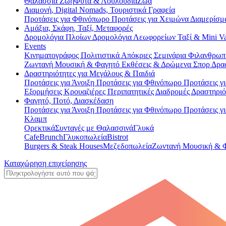
Θαλάσσια Ζωή
Φυτά & Λουλούδια
Ζώα
Διαμονή, Digital Nomads, Τουριστικά Γραφεία
Προτάσεις για Φθινόπωρο
Προτάσεις για Χειμώνα
Διαμερίσμ
Αμάξια, Σκάφη, Ταξί, Μεταφορές
Δρομολόγια Πλοίων
Δρομολόγια Λεωφορείων
Ταξί & Μini 
Events
Κινηματογράφος
Πολιτιστικά
Απόκριες
Σεμινάρια
Φιλανθρωπ
Ζωντανή Μουσική & Φαγητό
Εκθέσεις & Δρώμενα
Σπορ
Δρα
Δραστηριότητες για Μεγάλους & Παιδιά
Προτάσεις για Άνοιξη
Προτάσεις για Φθινόπωρο
Προτάσεις γ
Εξορμήσεις
Κρουαζιέρες
Περιπατητικές Διαδρομές
Δραστηριό
Φαγητό, Ποτό, Διασκέδαση
Προτάσεις για Άνοιξη
Προτάσεις για Φθινόπωρο
Προτάσεις γ
Κλαμπ
Ορεκτικά
Συνταγές με Θαλασσινά
Γλυκά
Cafe
Brunch
Γλυκοπωλεία
Bistrot
Burgers & Steak Houses
Μεζεδοπωλεία
Ζωντανή Μουσική & 
Καταχώρηση επιχείρησης