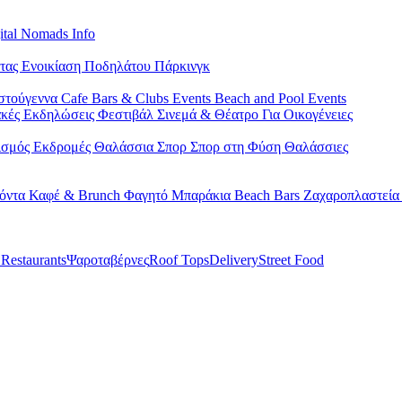
ital Nomads Info
έτας
Ενοικίαση Ποδηλάτου
Πάρκινγκ
στούγεννα
Cafe Bars & Clubs Events
Beach and Pool Events
ακές Εκδηλώσεις
Φεστιβάλ
Σινεμά & Θέατρο
Για Οικογένειες
ισμός
Εκδρομές
Θαλάσσια Σπορ
Σπορ στη Φύση
Θαλάσσιες
ϊόντα
Καφέ & Brunch
Φαγητό
Μπαράκια
Beach Bars
Ζαχαροπλαστεί
 Restaurants
Ψαροταβέρνες
Roof Tops
Delivery
Street Food