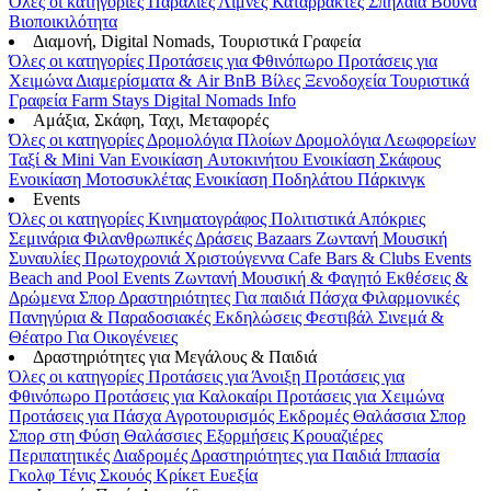
Όλες οι κατηγορίες
Παραλίες
Λίμνες
Καταρράκτες
Σπήλαια
Βουνά
Βιοποικιλότητα
Διαμονή, Digital Nomads, Τουριστικά Γραφεία
Όλες οι κατηγορίες
Προτάσεις για Φθινόπωρο
Προτάσεις για
Χειμώνα
Διαμερίσματα & Air BnB
Βίλες
Ξενοδοχεία
Τουριστικά
Γραφεία
Farm Stays
Digital Nomads Info
Αμάξια, Σκάφη, Ταχι, Μεταφορές
Όλες οι κατηγορίες
Δρομολόγια Πλοίων
Δρομολόγια Λεωφορείων
Ταξί & Μini Van
Ενοικίαση Aυτοκινήτου
Ενοικίαση Σκάφους
Ενοικίαση Μοτοσυκλέτας
Ενοικίαση Ποδηλάτου
Πάρκινγκ
Events
Όλες οι κατηγορίες
Κινηματογράφος
Πολιτιστικά
Απόκριες
Σεμινάρια
Φιλανθρωπικές Δράσεις
Bazaars
Ζωντανή Μουσική
Συναυλίες
Πρωτοχρονιά
Χριστούγεννα
Cafe Bars & Clubs Events
Beach and Pool Events
Ζωντανή Μουσική & Φαγητό
Εκθέσεις &
Δρώμενα
Σπορ
Δραστηριότητες
Για παιδιά
Πάσχα
Φιλαρμονικές
Πανηγύρια & Παραδοσιακές Εκδηλώσεις
Φεστιβάλ
Σινεμά &
Θέατρο
Για Οικογένειες
Δραστηριότητες για Μεγάλους & Παιδιά
Όλες οι κατηγορίες
Προτάσεις για Άνοιξη
Προτάσεις για
Φθινόπωρο
Προτάσεις για Καλοκαίρι
Προτάσεις για Χειμώνα
Προτάσεις για Πάσχα
Αγροτουρισμός
Εκδρομές
Θαλάσσια Σπορ
Σπορ στη Φύση
Θαλάσσιες Εξορμήσεις
Κρουαζιέρες
Περιπατητικές Διαδρομές
Δραστηριότητες για Παιδιά
Ιππασία
Γκολφ
Τένις
Σκουός
Κρίκετ
Ευεξία