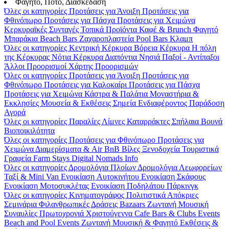
Φαγητό, Ποτό, Διασκέδαση
Όλες οι κατηγορίες
Προτάσεις για Άνοιξη
Προτάσεις για
Φθινόπωρο
Προτάσεις για Πάσχα
Προτάσεις για Χειμώνα
Κερκυραϊκές Συνταγές
Τοπικά Προϊόντα
Καφέ & Brunch
Φαγητό
Μπαράκια
Beach Bars
Ζαχαροπλαστεία
Pool Bars
Κλαμπ
Όλες οι κατηγορίες
Κεντρική Κέρκυρα
Βόρεια Κέρκυρα
Η πόλη
της Κέρκυρας
Νότια Κέρκυρα
Διαπόντια Νησιά
Παξοί - Αντίπαξοι
Άλλοι Προορισμοί
Χάρτης Προορισμών
Όλες οι κατηγορίες
Προτάσεις για Άνοιξη
Προτάσεις για
Φθινόπωρο
Προτάσεις για Καλοκαίρι
Προτάσεις για Πάσχα
Προτάσεις για Χειμώνα
Κάστρα & Παλάτια
Μοναστήρια &
Εκκλησίες
Μουσεία & Εκθέσεις
Σημεία Ενδιαφέροντος
Παράδοση
Αγορά
Όλες οι κατηγορίες
Παραλίες
Λίμνες
Καταρράκτες
Σπήλαια
Βουνά
Βιοποικιλότητα
Όλες οι κατηγορίες
Προτάσεις για Φθινόπωρο
Προτάσεις για
Χειμώνα
Διαμερίσματα & Air BnB
Βίλες
Ξενοδοχεία
Τουριστικά
Γραφεία
Farm Stays
Digital Nomads Info
Όλες οι κατηγορίες
Δρομολόγια Πλοίων
Δρομολόγια Λεωφορείων
Ταξί & Μini Van
Ενοικίαση Aυτοκινήτου
Ενοικίαση Σκάφους
Ενοικίαση Μοτοσυκλέτας
Ενοικίαση Ποδηλάτου
Πάρκινγκ
Όλες οι κατηγορίες
Κινηματογράφος
Πολιτιστικά
Απόκριες
Σεμινάρια
Φιλανθρωπικές Δράσεις
Bazaars
Ζωντανή Μουσική
Συναυλίες
Πρωτοχρονιά
Χριστούγεννα
Cafe Bars & Clubs Events
Beach and Pool Events
Ζωντανή Μουσική & Φαγητό
Εκθέσεις &