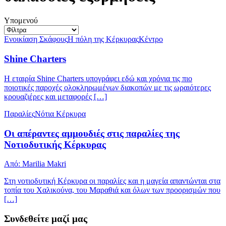
Υπομενού
Ενοικίαση Σκάφους
Η πόλη της Κέρκυρας
Κέντρο
Shine Charters
Η εταιρία Shine Charters υπογράφει εδώ και χρόνια τις πιο
ποιοτικές παροχές ολοκληρωμένων διακοπών με τις ωραιότερες
κρουαζιέρες και μεταφορές […]
Παραλίες
Νότια Κέρκυρα
Οι απέραντες αμμουδιές στις παραλίες της
Νοτιοδυτικής Κέρκυρας
Από: Marilia Makri
Στη νοτιοδυτική Κέρκυρα οι παραλίες και η μαγεία απαντώνται στα
τοπία του Χαλικούνα, του Μαραθιά και όλων των προορισμών που
[…]
Συνδεθείτε μαζί μας