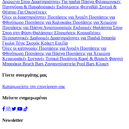
Δρώμενα
Σπορ
Δραστηριότητες
Για παιδιά
Πάσχα
Φιλαρμονικές
Πανηγύρια & Παραδοσιακές Εκδηλώσεις
Φεστιβάλ
Σινεμά &
Θέατρο
Για Οικογένειες
Όλες οι δραστηριότητες
Προτάσεις για Άνοιξη
Προτάσεις για
Φθινόπωρο
Προτάσεις για Καλοκαίρι
Προτάσεις για Χειμώνα
Προτάσεις για Πάσχα
Αγροτουρισμός
Εκδρομές
Θαλάσσια Σπορ
Σπορ στη Φύση
Θαλάσσιες Εξορμήσεις
Κρουαζιέρες
Περιπατητικές Διαδρομές
Δραστηριότητες για Παιδιά
Ιππασία
Γκολφ
Τένις
Σκουός
Κρίκετ
Ευεξία
Όλες οι κατηγορίες
Προτάσεις για Άνοιξη
Προτάσεις για
Φθινόπωρο
Προτάσεις για Πάσχα
Προτάσεις για Χειμώνα
Κερκυραϊκές Συνταγές
Τοπικά Προϊόντα
Καφέ & Brunch
Φαγητό
Μπαράκια
Beach Bars
Ζαχαροπλαστεία
Pool Bars
Κλαμπ
Γίνετε συνεργάτης μας
Καταχωρείστε την επιχείρηση σας
Μείνετε ενημερωμένοι
Newsletter