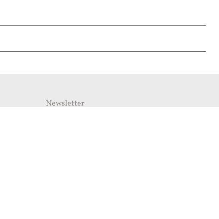
Newsletter
Λάβετε πρώτοι τις πιο πρόσφατες ενημερώσεις του
mykerkyra.