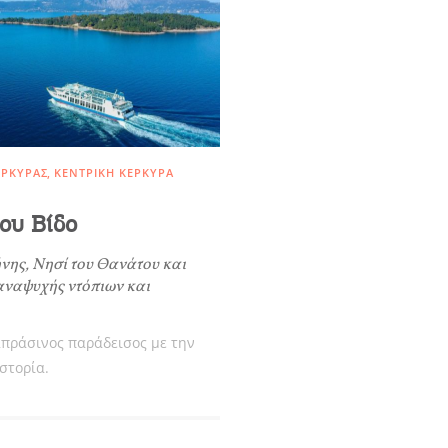
Γίν
ΚΑ
ΈΡΚΥΡΑΣ
ΚΕΝΤΡΙΚΉ ΚΈΡΚΥΡΑ
Μεί
του Βίδο
COOKIES.
ήνης, Νησί του Θανάτου και
αναψυχής ντόπιων και
α θέλαμε να σας ενημερώσουμε πως χρησιμοποιούμε Cookies.
New
οναδικός μας σκοπός η καλύτερη εμπειρία των χρηστών μας.
Λάβετ
απράσινος παράδεισος με την
πιλέγοντας να συνεχίσετε συμφωνείτε στη χρήση Cookies.
στορία.