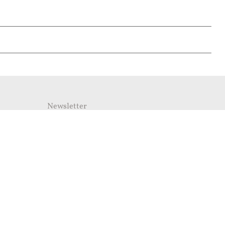
Newsletter
Λάβετε πρώτοι τις πιο πρόσφατες ενημερώσεις του
mykerkyra.