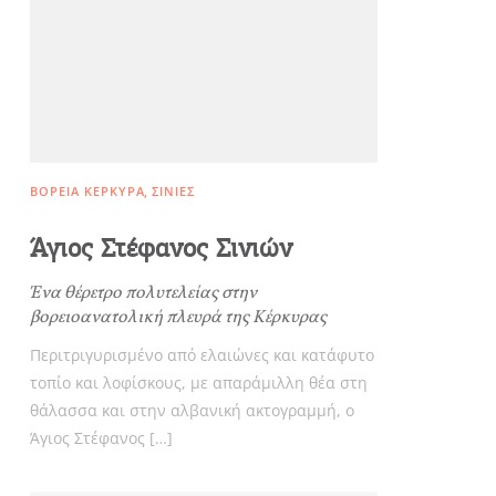
Αξιοθέατα, Αγορά
Παραλίες, Φύση
ΒΌΡΕΙΑ ΚΈΡΚΥΡΑ
ΣΙΝΙΈΣ
Διαμονή, Digital Nomads,
Άγιος Στέφανος Σινιών
Τουριστικά Γραφεία
Ένα θέρετρο πολυτελείας στην
βορειοανατολική πλευρά της Κέρκυρας
Θ
Αμάξια, Σκάφη, Ταχι,
Μ
Περιτριγυρισμένο από ελαιώνες και κατάφυτο
Ε
τοπίο και λοφίσκους, με απαράμιλλη θέα στη
Μεταφορές
θάλασσα και στην αλβανική ακτογραμμή, ο
Άγιος Στέφανος […]