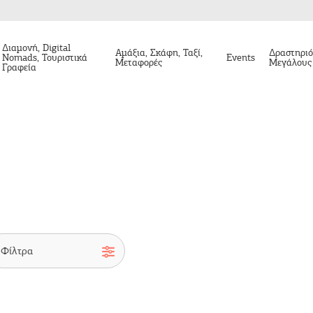
Διαμονή, Digital
Αμάξια, Σκάφη, Ταξί,
Δραστηριό
Nomads, Τουριστικά
Events
Μεταφορές
Μεγάλους
Γραφεία