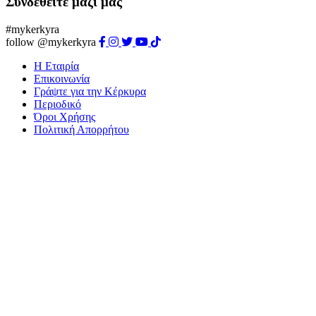
Συνδεθείτε μαζί μας
#mykerkyra
follow @mykerkyra
Η Εταιρία
Επικοινωνία
Γράψτε για την Κέρκυρα
Περιοδικό
Όροι Χρήσης
Πολιτική Απορρήτου