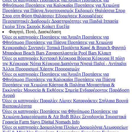
Φθινόπωρο
Προτάσεις για Καλοκαίρι
Προτάσεις για Χειμώνα
Προτάσεις για Πάσχα
Αγροτουρισμός
Εκδρομές
Θαλάσσια Σπορ
Σπορ στη Φύση
Θαλάσσιες Εξορμήσεις
Κρουαζιέρες
Περιπατητικές Διαδρομές
Δραστηριότητες για Παιδιά
Ιππασία
Γκολφ
Τένις
Σκουός
Κρίκετ
Ευεξία
Φαγητό, Ποτό, Διασκέδαση
Όλες οι κατηγορίες
Προτάσεις για Άνοιξη
Προτάσεις για
Φθινόπωρο
Προτάσεις για Πάσχα
Προτάσεις για Χειμώνα
Κερκυραϊκές Συνταγές
Τοπικά Προϊόντα
Καφέ & Brunch
Φαγητό
Μπαράκια
Beach Bars
Ζαχαροπλαστεία
Pool Bars
Κλαμπ
Όλες οι κατηγορίες
Κεντρική Κέρκυρα
Βόρεια Κέρκυρα
Η πόλη
της Κέρκυρας
Νότια Κέρκυρα
Διαπόντια Νησιά
Παξοί - Αντίπαξοι
Άλλοι Προορισμοί
Χάρτης Προορισμών
Όλες οι κατηγορίες
Προτάσεις για Άνοιξη
Προτάσεις για
Φθινόπωρο
Προτάσεις για Καλοκαίρι
Προτάσεις για Πάσχα
Προτάσεις για Χειμώνα
Κάστρα & Παλάτια
Μοναστήρια &
Εκκλησίες
Μουσεία & Εκθέσεις
Σημεία Ενδιαφέροντος
Παράδοση
Αγορά
Όλες οι κατηγορίες
Παραλίες
Λίμνες
Καταρράκτες
Σπήλαια
Βουνά
Βιοποικιλότητα
Όλες οι κατηγορίες
Προτάσεις για Φθινόπωρο
Προτάσεις για
Χειμώνα
Διαμερίσματα & Air BnB
Βίλες
Ξενοδοχεία
Τουριστικά
Γραφεία
Farm Stays
Digital Nomads Info
Όλες οι κατηγορίες
Δρομολόγια Πλοίων
Δρομολόγια Λεωφορείων