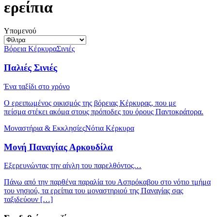
ερείπια
Υπομενού
Βόρεια Κέρκυρα
Σινιές
Παλιές Σινιές
Ένα ταξίδι στο χρόνο
Ο ερειπωμένος οικισμός της βόρειας Κέρκυρας, που με
πείσμα στέκει ακόμα στους πρόποδες του όρους Παντοκράτορα.
Μοναστήρια & Εκκλησίες
Νότια Κέρκυρα
Μονή Παναγίας Αρκουδίλα
Εξερευνώντας την αίγλη του παρελθόντος…
Πάνω από την παρθένα παραλία του Ασπρόκαβου στο νότιο τμήμα
του νησιού, τα ερείπια του μοναστηριού της Παναγίας σας
ταξιδεύουν […]