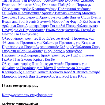
Ταξί & Μini Van
Ενοικίαση Aυτοκινήτου
Ενοικίαση Σκάφους
Ενοικίαση Μοτοσυκλέτας
Ενοικίαση Ποδηλάτου
Πάρκινγκ
Όλες οι κατηγορίες
Κινηματογράφος
Πολιτιστικά
Απόκριες
Σεμινάρια
Φιλανθρωπικές Δράσεις
Bazaars
Ζωντανή Μουσική
Συναυλίες
Πρωτοχρονιά
Χριστούγεννα
Cafe Bars & Clubs Events
Beach and Pool Events
Ζωντανή Μουσική & Φαγητό
Εκθέσεις &
Δρώμενα
Σπορ
Δραστηριότητες
Για παιδιά
Πάσχα
Φιλαρμονικές
Πανηγύρια & Παραδοσιακές Εκδηλώσεις
Φεστιβάλ
Σινεμά &
Θέατρο
Για Οικογένειες
Όλες οι δραστηριότητες
Προτάσεις για Άνοιξη
Προτάσεις για
Φθινόπωρο
Προτάσεις για Καλοκαίρι
Προτάσεις για Χειμώνα
Προτάσεις για Πάσχα
Αγροτουρισμός
Εκδρομές
Θαλάσσια Σπορ
Σπορ στη Φύση
Θαλάσσιες Εξορμήσεις
Κρουαζιέρες
Περιπατητικές Διαδρομές
Δραστηριότητες για Παιδιά
Ιππασία
Γκολφ
Τένις
Σκουός
Κρίκετ
Ευεξία
Όλες οι κατηγορίες
Προτάσεις για Άνοιξη
Προτάσεις για
Φθινόπωρο
Προτάσεις για Πάσχα
Προτάσεις για Χειμώνα
Κερκυραϊκές Συνταγές
Τοπικά Προϊόντα
Καφέ & Brunch
Φαγητό
Μπαράκια
Beach Bars
Ζαχαροπλαστεία
Pool Bars
Κλαμπ
Γίνετε συνεργάτης μας
Καταχωρείστε την επιχείρηση σας
Μείνετε ενημερωμένοι