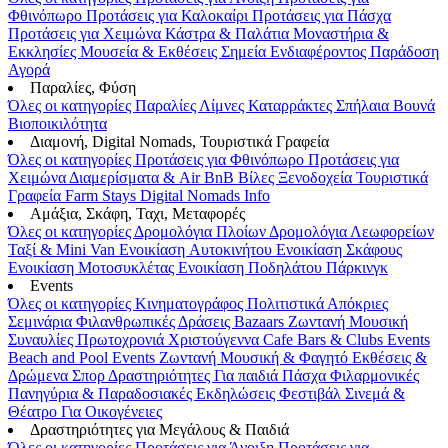
Φθινόπωρο
Προτάσεις για Καλοκαίρι
Προτάσεις για Πάσχα
Προτάσεις για Χειμώνα
Κάστρα & Παλάτια
Μοναστήρια &
Εκκλησίες
Μουσεία & Εκθέσεις
Σημεία Ενδιαφέροντος
Παράδοση
Αγορά
Παραλίες, Φύση
Όλες οι κατηγορίες
Παραλίες
Λίμνες
Καταρράκτες
Σπήλαια
Βουνά
Βιοποικιλότητα
Διαμονή, Digital Nomads, Τουριστικά Γραφεία
Όλες οι κατηγορίες
Προτάσεις για Φθινόπωρο
Προτάσεις για
Χειμώνα
Διαμερίσματα & Air BnB
Βίλες
Ξενοδοχεία
Τουριστικά
Γραφεία
Farm Stays
Digital Nomads Info
Αμάξια, Σκάφη, Ταχι, Μεταφορές
Όλες οι κατηγορίες
Δρομολόγια Πλοίων
Δρομολόγια Λεωφορείων
Ταξί & Μini Van
Ενοικίαση Aυτοκινήτου
Ενοικίαση Σκάφους
Ενοικίαση Μοτοσυκλέτας
Ενοικίαση Ποδηλάτου
Πάρκινγκ
Events
Όλες οι κατηγορίες
Κινηματογράφος
Πολιτιστικά
Απόκριες
Σεμινάρια
Φιλανθρωπικές Δράσεις
Bazaars
Ζωντανή Μουσική
Συναυλίες
Πρωτοχρονιά
Χριστούγεννα
Cafe Bars & Clubs Events
Beach and Pool Events
Ζωντανή Μουσική & Φαγητό
Εκθέσεις &
Δρώμενα
Σπορ
Δραστηριότητες
Για παιδιά
Πάσχα
Φιλαρμονικές
Πανηγύρια & Παραδοσιακές Εκδηλώσεις
Φεστιβάλ
Σινεμά &
Θέατρο
Για Οικογένειες
Δραστηριότητες για Μεγάλους & Παιδιά
Όλες οι κατηγορίες
Προτάσεις για Άνοιξη
Προτάσεις για