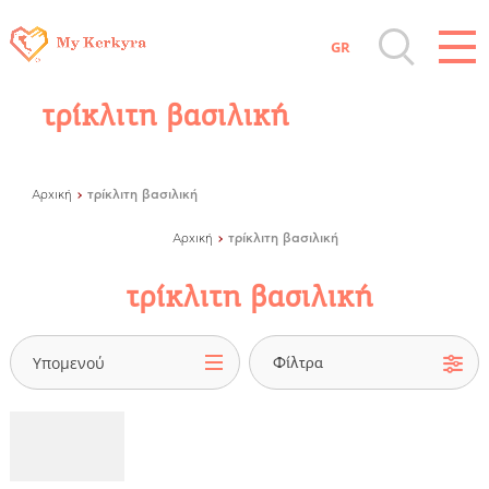
GR
Όλοι οι Προορισμοί
τρίκλιτη βασιλική
Αξιοθέατα, Αγορά
τρίκλιτη βασιλική
Αρχική
Παραλίες, Φύση
τρίκλιτη βασιλική
Αρχική
τρίκλιτη βασιλική
Διαμονή, Digital Nomads, Τουριστικά
Γραφεία
Υπομενού
Αμάξια, Σκάφη, Ταχι, Μεταφορές
Events