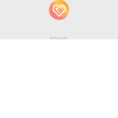
Η Εταιρία
Επικοινωνία
Γράψτε για την Κέρκυρα
Περιοδικό
Όροι Χρήσης
Πολιτική Απορρήτου
Newsletter
Λάβετε πρώτοι τις πιο πρόσφατες ενημερώσεις του mykerkyra.