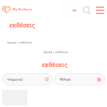
GR
Όλοι οι Προορισμοί
εκθέσεις
Αξιοθέατα, Αγορά
εκθέσεις
Αρχική
Παραλίες, Φύση
εκθέσεις
Αρχική
εκθέσεις
Διαμονή, Digital Nomads, Τουριστικά
Γραφεία
Υπομενού
Αμάξια, Σκάφη, Ταχι, Μεταφορές
Events