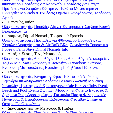
Φθινόπωρο
Προτάσεις για Καλοκαίρι
Προτάσεις για Πάσχα
Προτάσεις για Χειμώνα
Κάστρα & Παλάτια
Μοναστήρια &
Εκκλησίες
Μουσεία & Εκθέσεις
Σημεία Ενδιαφέροντος
Παράδοση
Αγορά
Παραλίες, Φύση
Όλες οι κατηγορίες
Παραλίες
Λίμνες
Καταρράκτες
Σπήλαια
Βουνά
Βιοποικιλότητα
Διαμονή, Digital Nomads, Τουριστικά Γραφεία
Όλες οι κατηγορίες
Προτάσεις για Φθινόπωρο
Προτάσεις για
Χειμώνα
Διαμερίσματα & Air BnB
Βίλες
Ξενοδοχεία
Τουριστικά
Γραφεία
Farm Stays
Digital Nomads Info
Αμάξια, Σκάφη, Ταχι, Μεταφορές
Όλες οι κατηγορίες
Δρομολόγια Πλοίων
Δρομολόγια Λεωφορείων
Ταξί & Μini Van
Ενοικίαση Aυτοκινήτου
Ενοικίαση Σκάφους
Ενοικίαση Μοτοσυκλέτας
Ενοικίαση Ποδηλάτου
Πάρκινγκ
Events
Όλες οι κατηγορίες
Κινηματογράφος
Πολιτιστικά
Απόκριες
Σεμινάρια
Φιλανθρωπικές Δράσεις
Bazaars
Ζωντανή Μουσική
Συναυλίες
Πρωτοχρονιά
Χριστούγεννα
Cafe Bars & Clubs Events
Beach and Pool Events
Ζωντανή Μουσική & Φαγητό
Εκθέσεις &
Δρώμενα
Σπορ
Δραστηριότητες
Για παιδιά
Πάσχα
Φιλαρμονικές
Πανηγύρια & Παραδοσιακές Εκδηλώσεις
Φεστιβάλ
Σινεμά &
Θέατρο
Για Οικογένειες
Δραστηριότητες για Μεγάλους & Παιδιά
Όλες οι κατηγορίες
Προτάσεις για Άνοιξη
Προτάσεις για