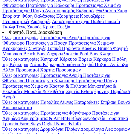
Φθινόπωρο
Προτάσεις για Καλοκαίρι
Προτάσεις για Χειμώνα
Προτάσεις για Πάσχα
Αγροτουρισμός
Εκδρομές
Θαλάσσια Σπορ
Σπορ στη Φύση
Θαλάσσιες Εξορμήσεις
Κρουαζιέρες
Περιπατητικές Διαδρομές
Δραστηριότητες για Παιδιά
Ιππασία
Γκολφ
Τένις
Σκουός
Κρίκετ
Ευεξία
Φαγητό, Ποτό, Διασκέδαση
Όλες οι κατηγορίες
Προτάσεις για Άνοιξη
Προτάσεις για
Φθινόπωρο
Προτάσεις για Πάσχα
Προτάσεις για Χειμώνα
Κερκυραϊκές Συνταγές
Τοπικά Προϊόντα
Καφέ & Brunch
Φαγητό
Μπαράκια
Beach Bars
Ζαχαροπλαστεία
Pool Bars
Κλαμπ
Όλες οι κατηγορίες
Κεντρική Κέρκυρα
Βόρεια Κέρκυρα
Η πόλη
της Κέρκυρας
Νότια Κέρκυρα
Διαπόντια Νησιά
Παξοί - Αντίπαξοι
Άλλοι Προορισμοί
Χάρτης Προορισμών
Όλες οι κατηγορίες
Προτάσεις για Άνοιξη
Προτάσεις για
Φθινόπωρο
Προτάσεις για Καλοκαίρι
Προτάσεις για Πάσχα
Προτάσεις για Χειμώνα
Κάστρα & Παλάτια
Μοναστήρια &
Εκκλησίες
Μουσεία & Εκθέσεις
Σημεία Ενδιαφέροντος
Παράδοση
Αγορά
Όλες οι κατηγορίες
Παραλίες
Λίμνες
Καταρράκτες
Σπήλαια
Βουνά
Βιοποικιλότητα
Όλες οι κατηγορίες
Προτάσεις για Φθινόπωρο
Προτάσεις για
Χειμώνα
Διαμερίσματα & Air BnB
Βίλες
Ξενοδοχεία
Τουριστικά
Γραφεία
Farm Stays
Digital Nomads Info
Όλες οι κατηγορίες
Δρομολόγια Πλοίων
Δρομολόγια Λεωφορείων