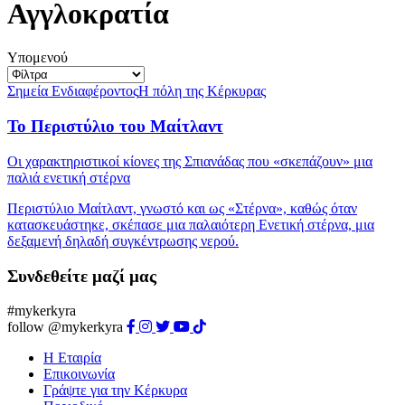
Αγγλοκρατία
Υπομενού
Σημεία Ενδιαφέροντος
Η πόλη της Κέρκυρας
Το Περιστύλιο του Μαίτλαντ
Οι χαρακτηριστικοί κίονες της Σπιανάδας που «σκεπάζουν» μια
παλιά ενετική στέρνα
Περιστύλιο Μαίτλαντ, γνωστό και ως «Στέρνα», καθώς όταν
κατασκευάστηκε, σκέπασε μια παλαιότερη Ενετική στέρνα, μια
δεξαμενή δηλαδή συγκέντρωσης νερού.
Συνδεθείτε μαζί μας
#mykerkyra
follow @mykerkyra
Η Εταιρία
Επικοινωνία
Γράψτε για την Κέρκυρα