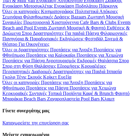
Ταξί & Μini Van
Ενοικίαση Aυτοκινήτου
Ενοικίαση Σκάφους
Ενοικίαση Μοτοσυκλέτας
Ενοικίαση Ποδηλάτου
Πάρκινγκ
Όλες οι κατηγορίες
Κινηματογράφος
Πολιτιστικά
Απόκριες
Σεμινάρια
Φιλανθρωπικές Δράσεις
Bazaars
Ζωντανή Μουσική
Συναυλίες
Πρωτοχρονιά
Χριστούγεννα
Cafe Bars & Clubs Events
Beach and Pool Events
Ζωντανή Μουσική & Φαγητό
Εκθέσεις &
Δρώμενα
Σπορ
Δραστηριότητες
Για παιδιά
Πάσχα
Φιλαρμονικές
Πανηγύρια & Παραδοσιακές Εκδηλώσεις
Φεστιβάλ
Σινεμά &
Θέατρο
Για Οικογένειες
Όλες οι δραστηριότητες
Προτάσεις για Άνοιξη
Προτάσεις για
Φθινόπωρο
Προτάσεις για Καλοκαίρι
Προτάσεις για Χειμώνα
Προτάσεις για Πάσχα
Αγροτουρισμός
Εκδρομές
Θαλάσσια Σπορ
Σπορ στη Φύση
Θαλάσσιες Εξορμήσεις
Κρουαζιέρες
Περιπατητικές Διαδρομές
Δραστηριότητες για Παιδιά
Ιππασία
Γκολφ
Τένις
Σκουός
Κρίκετ
Ευεξία
Όλες οι κατηγορίες
Προτάσεις για Άνοιξη
Προτάσεις για
Φθινόπωρο
Προτάσεις για Πάσχα
Προτάσεις για Χειμώνα
Κερκυραϊκές Συνταγές
Τοπικά Προϊόντα
Καφέ & Brunch
Φαγητό
Μπαράκια
Beach Bars
Ζαχαροπλαστεία
Pool Bars
Κλαμπ
Γίνετε συνεργάτης μας
Καταχωρείστε την επιχείρηση σας
Μείνετε ενημερωμένοι