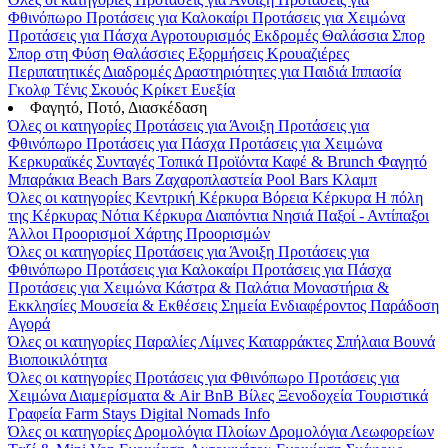
Φθινόπωρο
Προτάσεις για Καλοκαίρι
Προτάσεις για Χειμώνα
Προτάσεις για Πάσχα
Αγροτουρισμός
Εκδρομές
Θαλάσσια Σπορ
Σπορ στη Φύση
Θαλάσσιες Εξορμήσεις
Κρουαζιέρες
Περιπατητικές Διαδρομές
Δραστηριότητες για Παιδιά
Ιππασία
Γκολφ
Τένις
Σκουός
Κρίκετ
Ευεξία
Φαγητό, Ποτό, Διασκέδαση
Όλες οι κατηγορίες
Προτάσεις για Άνοιξη
Προτάσεις για
Φθινόπωρο
Προτάσεις για Πάσχα
Προτάσεις για Χειμώνα
Κερκυραϊκές Συνταγές
Τοπικά Προϊόντα
Καφέ & Brunch
Φαγητό
Μπαράκια
Beach Bars
Ζαχαροπλαστεία
Pool Bars
Κλαμπ
Όλες οι κατηγορίες
Κεντρική Κέρκυρα
Βόρεια Κέρκυρα
Η πόλη
της Κέρκυρας
Νότια Κέρκυρα
Διαπόντια Νησιά
Παξοί - Αντίπαξοι
Άλλοι Προορισμοί
Χάρτης Προορισμών
Όλες οι κατηγορίες
Προτάσεις για Άνοιξη
Προτάσεις για
Φθινόπωρο
Προτάσεις για Καλοκαίρι
Προτάσεις για Πάσχα
Προτάσεις για Χειμώνα
Κάστρα & Παλάτια
Μοναστήρια &
Εκκλησίες
Μουσεία & Εκθέσεις
Σημεία Ενδιαφέροντος
Παράδοση
Αγορά
Όλες οι κατηγορίες
Παραλίες
Λίμνες
Καταρράκτες
Σπήλαια
Βουνά
Βιοποικιλότητα
Όλες οι κατηγορίες
Προτάσεις για Φθινόπωρο
Προτάσεις για
Χειμώνα
Διαμερίσματα & Air BnB
Βίλες
Ξενοδοχεία
Τουριστικά
Γραφεία
Farm Stays
Digital Nomads Info
Όλες οι κατηγορίες
Δρομολόγια Πλοίων
Δρομολόγια Λεωφορείων