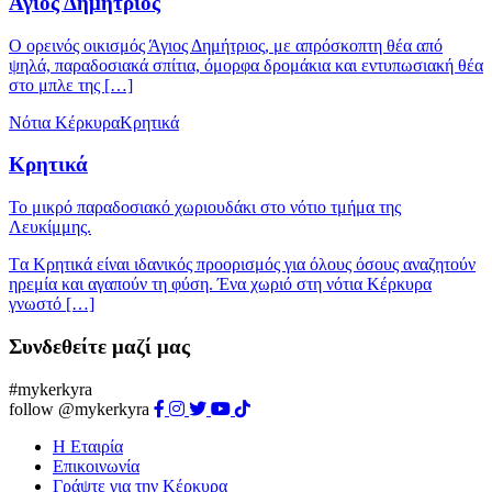
Άγιος Δημήτριος
Ο ορεινός οικισμός Άγιος Δημήτριος, με απρόσκοπτη θέα από
ψηλά, παραδοσιακά σπίτια, όμορφα δρομάκια και εντυπωσιακή θέα
στο μπλε της […]
Νότια Κέρκυρα
Κρητικά
Κρητικά
Το μικρό παραδοσιακό χωριουδάκι στο νότιο τμήμα της
Λευκίμμης.
Tα Κρητικά είναι ιδανικός προορισμός για όλους όσους αναζητούν
ηρεμία και αγαπούν τη φύση. Ένα χωριό στη νότια Κέρκυρα
γνωστό […]
Συνδεθείτε μαζί μας
#mykerkyra
follow @mykerkyra
Η Εταιρία
Επικοινωνία
Γράψτε για την Κέρκυρα