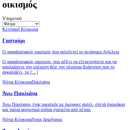
οικισμός
Υπομενού
Κεντρική Κέρκυρα
Γαστούρι
Ο παραδοσιακός οικισμός που φιλοξενεί το περίφημο Αχίλλειο
Ο παραδοσιακός οικισμός, που αξίζει να εξερευνήσετε και να
απολαύσετε την υπέροχη θέα, την πλούσια βλάστηση που το
αγκαλιάζει, τις […]
Νότια Κέρκυρα
Παυλιάνα
Άνω Παυλιάνα
Άνω Παυλιανα, ένας οικισμός με όμορφες αυλές, στενά δρομάκια
και παλιά αρχοντικά σπίτια χτισμένα από πέτρα.
Νότια Κέρκυρα
Άγιος Δημήτριος