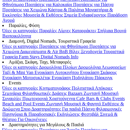
Φθινόπωρο
Προτάσεις για Καλοκαίρι
Προτάσεις για Πάσχα
Προτάσεις για Χειμώνα
Κάστρα & Παλάτια
Μοναστήρια &
Εκκλησίες
Μουσεία & Εκθέσεις
Σημεία Ενδιαφέροντος
Παράδοση
Αγορά
Παραλίες, Φύση
Όλες οι κατηγορίες
Παραλίες
Λίμνες
Καταρράκτες
Σπήλαια
Βουνά
Βιοποικιλότητα
Διαμονή, Digital Nomads, Τουριστικά Γραφεία
Όλες οι κατηγορίες
Προτάσεις για Φθινόπωρο
Προτάσεις για
Χειμώνα
Διαμερίσματα & Air BnB
Βίλες
Ξενοδοχεία
Τουριστικά
Γραφεία
Farm Stays
Digital Nomads Info
Αμάξια, Σκάφη, Ταχι, Μεταφορές
Όλες οι κατηγορίες
Δρομολόγια Πλοίων
Δρομολόγια Λεωφορείων
Ταξί & Μini Van
Ενοικίαση Aυτοκινήτου
Ενοικίαση Σκάφους
Ενοικίαση Μοτοσυκλέτας
Ενοικίαση Ποδηλάτου
Πάρκινγκ
Events
Όλες οι κατηγορίες
Κινηματογράφος
Πολιτιστικά
Απόκριες
Σεμινάρια
Φιλανθρωπικές Δράσεις
Bazaars
Ζωντανή Μουσική
Συναυλίες
Πρωτοχρονιά
Χριστούγεννα
Cafe Bars & Clubs Events
Beach and Pool Events
Ζωντανή Μουσική & Φαγητό
Εκθέσεις &
Δρώμενα
Σπορ
Δραστηριότητες
Για παιδιά
Πάσχα
Φιλαρμονικές
Πανηγύρια & Παραδοσιακές Εκδηλώσεις
Φεστιβάλ
Σινεμά &
Θέατρο
Για Οικογένειες
Δραστηριότητες για Μεγάλους & Παιδιά
Όλες οι κατηγορίες
Προτάσεις για Άνοιξη
Προτάσεις για