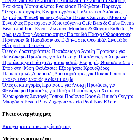
Ταξί & Μini Van
Ενοικίαση Aυτοκινήτου
Ενοικίαση Σκάφους
Ενοικίαση Μοτοσυκλέτας
Ενοικίαση Ποδηλάτου
Πάρκινγκ
Όλες οι κατηγορίες
Κινηματογράφος
Πολιτιστικά
Απόκριες
Σεμινάρια
Φιλανθρωπικές Δράσεις
Bazaars
Ζωντανή Μουσική
Συναυλίες
Πρωτοχρονιά
Χριστούγεννα
Cafe Bars & Clubs Events
Beach and Pool Events
Ζωντανή Μουσική & Φαγητό
Εκθέσεις &
Δρώμενα
Σπορ
Δραστηριότητες
Για παιδιά
Πάσχα
Φιλαρμονικές
Πανηγύρια & Παραδοσιακές Εκδηλώσεις
Φεστιβάλ
Σινεμά &
Θέατρο
Για Οικογένειες
Όλες οι δραστηριότητες
Προτάσεις για Άνοιξη
Προτάσεις για
Φθινόπωρο
Προτάσεις για Καλοκαίρι
Προτάσεις για Χειμώνα
Προτάσεις για Πάσχα
Αγροτουρισμός
Εκδρομές
Θαλάσσια Σπορ
Σπορ στη Φύση
Θαλάσσιες Εξορμήσεις
Κρουαζιέρες
Περιπατητικές Διαδρομές
Δραστηριότητες για Παιδιά
Ιππασία
Γκολφ
Τένις
Σκουός
Κρίκετ
Ευεξία
Όλες οι κατηγορίες
Προτάσεις για Άνοιξη
Προτάσεις για
Φθινόπωρο
Προτάσεις για Πάσχα
Προτάσεις για Χειμώνα
Κερκυραϊκές Συνταγές
Τοπικά Προϊόντα
Καφέ & Brunch
Φαγητό
Μπαράκια
Beach Bars
Ζαχαροπλαστεία
Pool Bars
Κλαμπ
Γίνετε συνεργάτης μας
Καταχωρείστε την επιχείρηση σας
Μείνετε ενημερωμένοι