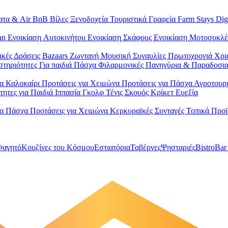
ατα & Air BnB
Βίλες
Ξενοδοχεία
Τουριστικά Γραφεία
Farm Stays
Dig
Van
Ενοικίαση Aυτοκινήτου
Ενοικίαση Σκάφους
Ενοικίαση Μοτοσυκλ
ικές Δράσεις
Bazaars
Ζωντανή Μουσική
Συναυλίες
Πρωτοχρονιά
Χρι
στηριότητες
Για παιδιά
Πάσχα
Φιλαρμονικές
Πανηγύρια & Παραδοσι
ια Καλοκαίρι
Προτάσεις για Χειμώνα
Προτάσεις για Πάσχα
Αγροτουρ
τητες για Παιδιά
Ιππασία
Γκολφ
Τένις
Σκουός
Κρίκετ
Ευεξία
ια Πάσχα
Προτάσεις για Χειμώνα
Κερκυραϊκές Συνταγές
Τοπικά Προ
Φαγητό
Κουζίνες του Κόσμου
Εστιατόρια
Ταβέρνες
Ψησταριές
Bistro
Bar