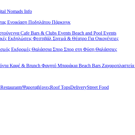
ital Nomads Info
έτας
Ενοικίαση Ποδηλάτου
Πάρκινγκ
στούγεννα
Cafe Bars & Clubs Events
Beach and Pool Events
ακές Εκδηλώσεις
Φεστιβάλ
Σινεμά & Θέατρο
Για Οικογένειες
ισμός
Εκδρομές
Θαλάσσια Σπορ
Σπορ στη Φύση
Θαλάσσιες
ϊόντα
Καφέ & Brunch
Φαγητό
Μπαράκια
Beach Bars
Ζαχαροπλαστεί
 Restaurants
Ψαροταβέρνες
Roof Tops
Delivery
Street Food