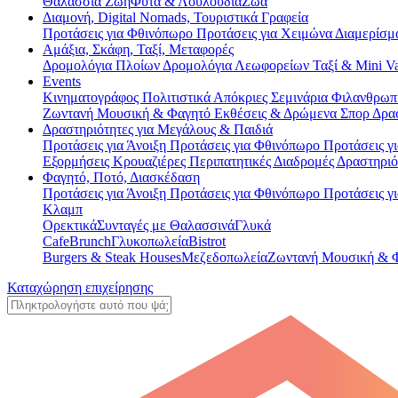
Θαλάσσια Ζωή
Φυτά & Λουλούδια
Ζώα
Διαμονή, Digital Nomads, Τουριστικά Γραφεία
Προτάσεις για Φθινόπωρο
Προτάσεις για Χειμώνα
Διαμερίσμ
Αμάξια, Σκάφη, Ταξί, Μεταφορές
Δρομολόγια Πλοίων
Δρομολόγια Λεωφορείων
Ταξί & Μini 
Events
Κινηματογράφος
Πολιτιστικά
Απόκριες
Σεμινάρια
Φιλανθρωπ
Ζωντανή Μουσική & Φαγητό
Εκθέσεις & Δρώμενα
Σπορ
Δρα
Δραστηριότητες για Μεγάλους & Παιδιά
Προτάσεις για Άνοιξη
Προτάσεις για Φθινόπωρο
Προτάσεις γ
Εξορμήσεις
Κρουαζιέρες
Περιπατητικές Διαδρομές
Δραστηριό
Φαγητό, Ποτό, Διασκέδαση
Προτάσεις για Άνοιξη
Προτάσεις για Φθινόπωρο
Προτάσεις γ
Κλαμπ
Ορεκτικά
Συνταγές με Θαλασσινά
Γλυκά
Cafe
Brunch
Γλυκοπωλεία
Bistrot
Burgers & Steak Houses
Μεζεδοπωλεία
Ζωντανή Μουσική & 
Καταχώρηση επιχείρησης