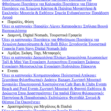
Φθινόπωρο
Προτάσεις για Καλοκαίρι
Προτάσεις για Πάσχα
Προτάσεις για Χειμώνα
Κάστρα & Παλάτια
Μοναστήρια &
Εκκλησίες
Μουσεία & Εκθέσεις
Σημεία Ενδιαφέροντος
Παράδοση
Αγορά
Παραλίες, Φύση
Όλες οι κατηγορίες
Παραλίες
Λίμνες
Καταρράκτες
Σπήλαια
Βουνά
Βιοποικιλότητα
Διαμονή, Digital Nomads, Τουριστικά Γραφεία
Όλες οι κατηγορίες
Προτάσεις για Φθινόπωρο
Προτάσεις για
Χειμώνα
Διαμερίσματα & Air BnB
Βίλες
Ξενοδοχεία
Τουριστικά
Γραφεία
Farm Stays
Digital Nomads Info
Αμάξια, Σκάφη, Ταχι, Μεταφορές
Όλες οι κατηγορίες
Δρομολόγια Πλοίων
Δρομολόγια Λεωφορείων
Ταξί & Μini Van
Ενοικίαση Aυτοκινήτου
Ενοικίαση Σκάφους
Ενοικίαση Μοτοσυκλέτας
Ενοικίαση Ποδηλάτου
Πάρκινγκ
Events
Όλες οι κατηγορίες
Κινηματογράφος
Πολιτιστικά
Απόκριες
Σεμινάρια
Φιλανθρωπικές Δράσεις
Bazaars
Ζωντανή Μουσική
Συναυλίες
Πρωτοχρονιά
Χριστούγεννα
Cafe Bars & Clubs Events
Beach and Pool Events
Ζωντανή Μουσική & Φαγητό
Εκθέσεις &
Δρώμενα
Σπορ
Δραστηριότητες
Για παιδιά
Πάσχα
Φιλαρμονικές
Πανηγύρια & Παραδοσιακές Εκδηλώσεις
Φεστιβάλ
Σινεμά &
Θέατρο
Για Οικογένειες
Δραστηριότητες για Μεγάλους & Παιδιά
Όλες οι κατηγορίες
Προτάσεις για Άνοιξη
Προτάσεις για