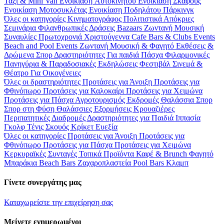
Ταξί & Μini Van
Ενοικίαση Aυτοκινήτου
Ενοικίαση Σκάφους
Ενοικίαση Μοτοσυκλέτας
Ενοικίαση Ποδηλάτου
Πάρκινγκ
Όλες οι κατηγορίες
Κινηματογράφος
Πολιτιστικά
Απόκριες
Σεμινάρια
Φιλανθρωπικές Δράσεις
Bazaars
Ζωντανή Μουσική
Συναυλίες
Πρωτοχρονιά
Χριστούγεννα
Cafe Bars & Clubs Events
Beach and Pool Events
Ζωντανή Μουσική & Φαγητό
Εκθέσεις &
Δρώμενα
Σπορ
Δραστηριότητες
Για παιδιά
Πάσχα
Φιλαρμονικές
Πανηγύρια & Παραδοσιακές Εκδηλώσεις
Φεστιβάλ
Σινεμά &
Θέατρο
Για Οικογένειες
Όλες οι δραστηριότητες
Προτάσεις για Άνοιξη
Προτάσεις για
Φθινόπωρο
Προτάσεις για Καλοκαίρι
Προτάσεις για Χειμώνα
Προτάσεις για Πάσχα
Αγροτουρισμός
Εκδρομές
Θαλάσσια Σπορ
Σπορ στη Φύση
Θαλάσσιες Εξορμήσεις
Κρουαζιέρες
Περιπατητικές Διαδρομές
Δραστηριότητες για Παιδιά
Ιππασία
Γκολφ
Τένις
Σκουός
Κρίκετ
Ευεξία
Όλες οι κατηγορίες
Προτάσεις για Άνοιξη
Προτάσεις για
Φθινόπωρο
Προτάσεις για Πάσχα
Προτάσεις για Χειμώνα
Κερκυραϊκές Συνταγές
Τοπικά Προϊόντα
Καφέ & Brunch
Φαγητό
Μπαράκια
Beach Bars
Ζαχαροπλαστεία
Pool Bars
Κλαμπ
Γίνετε συνεργάτης μας
Καταχωρείστε την επιχείρηση σας
Μείνετε ενημερωμένοι