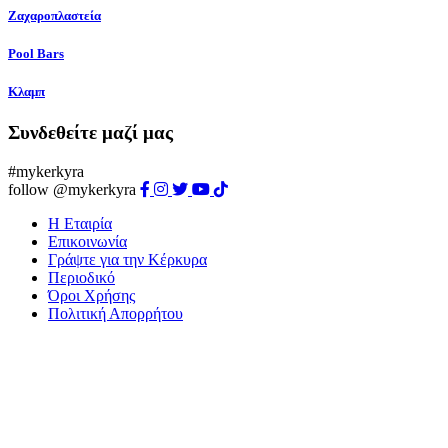
Ζαχαροπλαστεία
Pool Bars
Κλαμπ
Συνδεθείτε μαζί μας
#mykerkyra
follow @mykerkyra
Η Εταιρία
Επικοινωνία
Γράψτε για την Κέρκυρα
Περιοδικό
Όροι Χρήσης
Πολιτική Απορρήτου