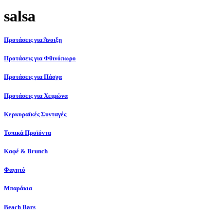
salsa
Προτάσεις για Άνοιξη
Προτάσεις για Φθινόπωρο
Προτάσεις για Πάσχα
Προτάσεις για Χειμώνα
Κερκυραϊκές Συνταγές
Τοπικά Προϊόντα
Καφέ & Brunch
Φαγητό
Μπαράκια
Beach Bars