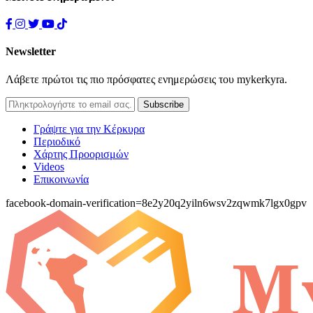
Newsletter
Λάβετε πρώτοι τις πιο πρόσφατες ενημερώσεις του mykerkyra.
Γράψτε για την Κέρκυρα
Περιοδικό
Χάρτης Προορισμών
Videos
Επικοινωνία
facebook-domain-verification=8e2y20q2yiln6wsv2zqwmk7lgx0gpv