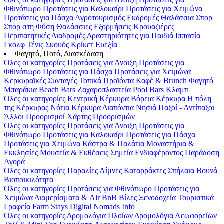
Φθινόπωρο
Προτάσεις για Καλοκαίρι
Προτάσεις για Χειμώνα
Προτάσεις για Πάσχα
Αγροτουρισμός
Εκδρομές
Θαλάσσια Σπορ
Σπορ στη Φύση
Θαλάσσιες Εξορμήσεις
Κρουαζιέρες
Περιπατητικές Διαδρομές
Δραστηριότητες για Παιδιά
Ιππασία
Γκολφ
Τένις
Σκουός
Κρίκετ
Ευεξία
Φαγητό, Ποτό, Διασκέδαση
Όλες οι κατηγορίες
Προτάσεις για Άνοιξη
Προτάσεις για
Φθινόπωρο
Προτάσεις για Πάσχα
Προτάσεις για Χειμώνα
Κερκυραϊκές Συνταγές
Τοπικά Προϊόντα
Καφέ & Brunch
Φαγητό
Μπαράκια
Beach Bars
Ζαχαροπλαστεία
Pool Bars
Κλαμπ
Όλες οι κατηγορίες
Κεντρική Κέρκυρα
Βόρεια Κέρκυρα
Η πόλη
της Κέρκυρας
Νότια Κέρκυρα
Διαπόντια Νησιά
Παξοί - Αντίπαξοι
Άλλοι Προορισμοί
Χάρτης Προορισμών
Όλες οι κατηγορίες
Προτάσεις για Άνοιξη
Προτάσεις για
Φθινόπωρο
Προτάσεις για Καλοκαίρι
Προτάσεις για Πάσχα
Προτάσεις για Χειμώνα
Κάστρα & Παλάτια
Μοναστήρια &
Εκκλησίες
Μουσεία & Εκθέσεις
Σημεία Ενδιαφέροντος
Παράδοση
Αγορά
Όλες οι κατηγορίες
Παραλίες
Λίμνες
Καταρράκτες
Σπήλαια
Βουνά
Βιοποικιλότητα
Όλες οι κατηγορίες
Προτάσεις για Φθινόπωρο
Προτάσεις για
Χειμώνα
Διαμερίσματα & Air BnB
Βίλες
Ξενοδοχεία
Τουριστικά
Γραφεία
Farm Stays
Digital Nomads Info
Όλες οι κατηγορίες
Δρομολόγια Πλοίων
Δρομολόγια Λεωφορείων