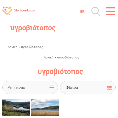
GR
Όλοι οι Προορισμοί
υγροβιότοπος
Αξιοθέατα, Αγορά
υγροβιότοπος
Αρχική
Παραλίες, Φύση
υγροβιότοπος
Αρχική
υγροβιότοπος
Διαμονή, Digital Nomads, Τουριστικά
Γραφεία
Υπομενού
Αμάξια, Σκάφη, Ταχι, Μεταφορές
Events