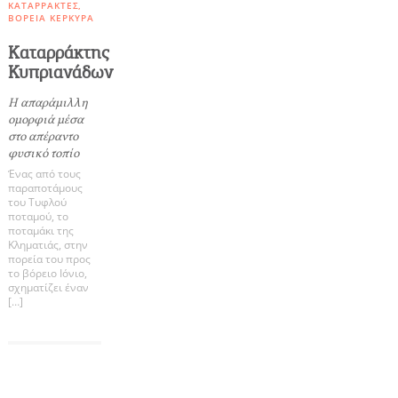
ΚΑΤΑΡΡΆΚΤΕΣ
ΒΌΡΕΙΑ ΚΈΡΚΥΡΑ
Δραστηριότητες για Μεγάλους & Παιδιά
Καταρράκτης
Κυπριανάδων
Φαγητό, Ποτό, Διασκέδαση
Η απαράμιλλη
ομορφιά μέσα
στο απέραντο
φυσικό τοπίο
Γίνετε συνεργάτης μας
Ένας από τους
παραποτάμους
του Τυφλού
ΚΑΤΑΧΩΡΕΊΣΤΕ ΤΗΝ ΕΠΙΧΕΊΡΗΣΗ ΣΑΣ
ποταμού, το
ποταμάκι της
Κληματιάς, στην
Μείνετε ενημερωμένοι
πορεία του προς
το βόρειο Ιόνιο,
σχηματίζει έναν
[…]
COOKIES.
Γράψτε για την Κέρκυρα
Περιοδικό
Θα θέλαμε να σας ενημερώσουμε πως
Χάρτης Προορισμών
χρησιμοποιούμε Cookies. Μοναδικός μας σκοπός