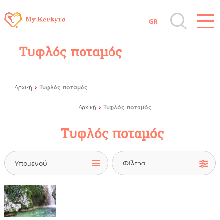
GR
Όλοι οι Προορισμοί
Τυφλός ποταμός
Αξιοθέατα, Αγορά
Τυφλός ποταμός
Αρχική
Παραλίες, Φύση
Τυφλός ποταμός
Αρχική
Τυφλός ποταμός
Διαμονή, Digital Nomads, Τουριστικά
Γραφεία
Υπομενού
Αμάξια, Σκάφη, Ταχι, Μεταφορές
Events