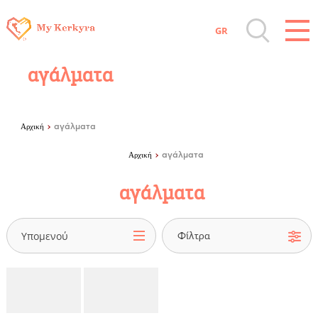
GR
Όλοι οι Προορισμοί
αγάλματα
Αξιοθέατα, Αγορά
Αρχική
αγάλματα
Παραλίες, Φύση
Αρχική
αγάλματα
αγάλματα
Διαμονή, Digital Nomads, Τουριστικά
Γραφεία
Υπομενού
Αμάξια, Σκάφη, Ταχι, Μεταφορές
Events